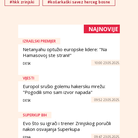
#hkk zrinjski
#košarkaški savez herceg bosne
NAJNOVIJE
IZRAELSKI PREMIJER
Netanyahu optužio europske lidere: "Na
Hamasovoj ste strani!"
10:00 23.05.2025.
DESK
VIJESTI
Europol srušio golemu hakersku mrežu:
"Pogodili smo sam izvor napada"
09:52 23.05.2025.
DESK
SUPERKUP BIH
Evo što su igrači i trener Zrinjskog poručili
nakon osvajanja Superkupa
09:47 23.05.2025.
FENA