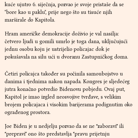
kuće ujutro 6. siječnja, pozvao je svoje pristaše da se
"bore kao u paklu", prije nego što su tisuće njih
marširale do Kapitola.
Hram američke demokracije doživio je val nasilja:
četvero ljudi u gomili umrlo je toga dana, uključujući
jednu osobu koju je ustrijelio policajac dok je
pokušavala na silu ući u dvoranu Zastupničkog doma.
Četiri policajca također su počinila samoubojstvo u
danima i tjednima nakon napada. Kongres je sljedećeg
jutra konačno potvrdio Bidenovu pobjedu. Ovaj put,
Kapitol je imao izgled neosvojive tvrđave, s velikim
brojem policajaca i visokim barijerama podignutim oko
ograđenog prostora.
Joe Biden je u nedjelju pozvao da se ne “zaboravi” ili
“prepravi” ono što predstavlja “pravu prijetnju