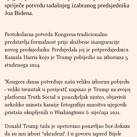
spriječe potvrdu tadašnjeg izabranog predsjednika
Joa Bidena.
Protokolarna potvrda Kongresa tradicionalno
predstavlja formalnost prije službene inauguracije
novog predsjednika. Predsjedala joj je potpredsjednica
Kamala Harris koju je Trump pobijedio na izborima 5.
studenoga 2024.
"Kongres danas potvrđuje našu veliku izbornu pobjedu
- veliki trenutak u povijesti", napisao je Trump na svojoj
platformi Truth Social u ponedjeljak ujutro, objavivši
nekoliko minuta kasnije fotografiju mnoštva njegovih
pristaša okupljenih u Washingtonu 6. siječnja 2021.
Donald Trump tada je opetovano ponavljao bez dokaza
da su mu izbori “ukradeni”. I u govoru ispred Bijele