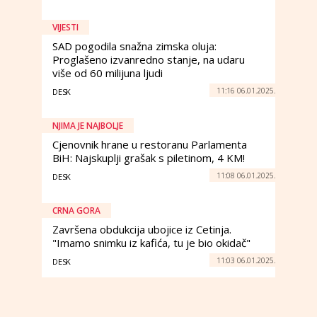
VIJESTI
SAD pogodila snažna zimska oluja:
Proglašeno izvanredno stanje, na udaru
više od 60 milijuna ljudi
11:16 06.01.2025.
DESK
NJIMA JE NAJBOLJE
Cjenovnik hrane u restoranu Parlamenta
BiH: Najskuplji grašak s piletinom, 4 KM!
11:08 06.01.2025.
DESK
CRNA GORA
Završena obdukcija ubojice iz Cetinja.
"Imamo snimku iz kafića, tu je bio okidač"
11:03 06.01.2025.
DESK