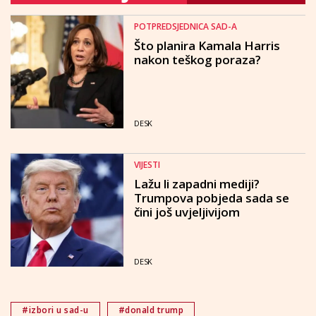
POTPREDSJEDNICA SAD-A
Što planira Kamala Harris
nakon teškog poraza?
DESK
VIJESTI
Lažu li zapadni mediji?
Trumpova pobjeda sada se
čini još uvjeljivijom
DESK
#izbori u sad-u
#donald trump