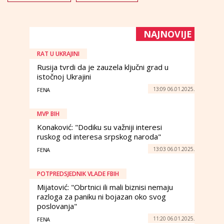
NAJNOVIJE
RAT U UKRAJINI
Rusija tvrdi da je zauzela ključni grad u
istočnoj Ukrajini
13:09 06.01.2025.
FENA
MVP BIH
Konaković: "Dodiku su važniji interesi
ruskog od interesa srpskog naroda"
13:03 06.01.2025.
FENA
POTPREDSJEDNIK VLADE FBIH
Mijatović: "Obrtnici ili mali biznisi nemaju
razloga za paniku ni bojazan oko svog
poslovanja"
11:20 06.01.2025.
FENA