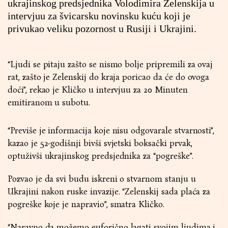
ukrajinskog predsjednika Volodimira Zelenskija u
intervjuu za švicarsku novinsku kuću koji je
privukao veliku pozornost u Rusiji i Ukrajini.
“Ljudi se pitaju zašto se nismo bolje pripremili za ovaj
rat, zašto je Zelenskij do kraja poricao da će do ovoga
doći”, rekao je Kličko u intervjuu za 20 Minuten
emitiranom u subotu.
“Previše je informacija koje nisu odgovarale stvarnosti”,
kazao je 52-godišnji bivši svjetski boksački prvak,
optuživši ukrajinskog predsjednika za “pogreške”.
Pozvao je da svi budu iskreni o stvarnom stanju u
Ukrajini nakon ruske invazije. “Zelenskij sada plaća za
pogreške koje je napravio”, smatra Kličko.
“Naravno da možemo euforično lagati svojim ljudima i