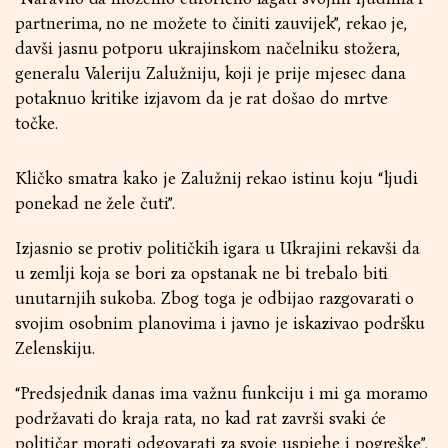
partnerima, no ne možete to činiti zauvijek”, rekao je,
davši jasnu potporu ukrajinskom načelniku stožera,
generalu Valeriju Zalužniju, koji je prije mjesec dana
potaknuo kritike izjavom da je rat došao do mrtve
točke.
Kličko smatra kako je Zalužnij rekao istinu koju “ljudi
ponekad ne žele čuti”.
Izjasnio se protiv političkih igara u Ukrajini rekavši da
u zemlji koja se bori za opstanak ne bi trebalo biti
unutarnjih sukoba. Zbog toga je odbijao razgovarati o
svojim osobnim planovima i javno je iskazivao podršku
Zelenskiju.
“Predsjednik danas ima važnu funkciju i mi ga moramo
podržavati do kraja rata, no kad rat završi svaki će
političar morati odgovarati za svoje uspjehe i pogreške”,