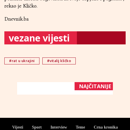
rekao je Kličko.
Dnevnik.ba
vezane vijesti
#rat u ukrajini
#vitalij kličko
NAJČITANIJE
Vijesti
Sport
Interview
Teme
Crna kronika