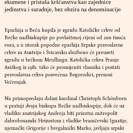
ekumene i pristaša kršćanstva kao zajednice
jedinstva i suradnje, bez obzira na denominacije
Eparhija u Beču kupila je zgradu Katoličke crkve od
Bečke nadbiskupije po povlaštenoj cijeni od 200 tisuća
eura, a u utorak popodne eparhija Srpske pravoslavne
crkve za Austriju i Švicarsku službeno će preuzeti
zgradu u bečkom Meidlingu. Katolička crkva Franje
Asiškog iz 1981. tako će promijeniti vlasnika i postati
pravoslavna crkva posvećena Bogorodici, prenosi
Večernjak
.
Na primopredaju dolazi kardinal Christoph Schönborn
u pratnji dvaju biskupa Bečke nadbiskupije, dok će uz
vladiku austrijskog Andreja biti prisutni mitropolit
dabrobosanski Hrizostom i vladike braničevski Ignatije,
njemački Grigorije i bregalnički Marko, javljaju
srpski