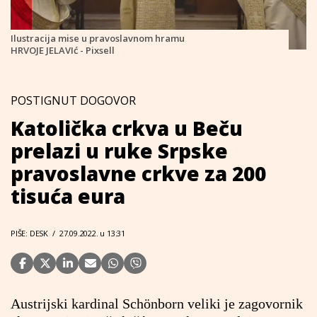
Ilustracija mise u pravoslavnom hramu
HRVOJE JELAVIć - Pixsell
POSTIGNUT DOGOVOR
Katolička crkva u Beču
prelazi u ruke Srpske
pravoslavne crkve za 200
tisuća eura
PIŠE: DESK
/
27.09.2022. u 13:31
Austrijski kardinal Schönborn veliki je zagovornik