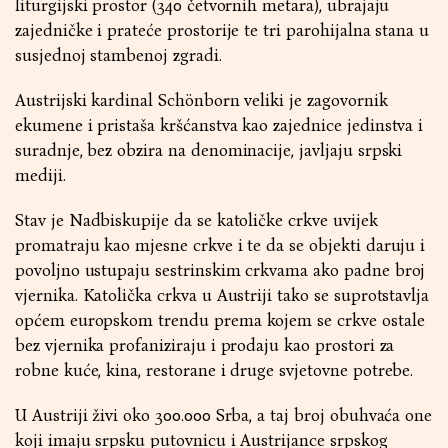
liturgijski prostor (340 četvornih metara), ubrajaju
zajedničke i prateće prostorije te tri parohijalna stana u
susjednoj stambenoj zgradi.
Austrijski kardinal Schönborn veliki je zagovornik
ekumene i pristaša kršćanstva kao zajednice jedinstva i
suradnje, bez obzira na denominacije,
javljaju srpski
mediji
.
Stav je Nadbiskupije da se katoličke crkve uvijek
promatraju kao mjesne crkve i te da se objekti daruju i
povoljno ustupaju sestrinskim crkvama ako padne broj
vjernika. Katolička crkva u Austriji tako se suprotstavlja
općem europskom trendu prema kojem se crkve ostale
bez vjernika profaniziraju i prodaju kao prostori za
robne kuće, kina, restorane i druge svjetovne potrebe.
U Austriji živi oko 300.000 Srba, a taj broj obuhvaća one
koji imaju srpsku putovnicu i Austrijance srpskog