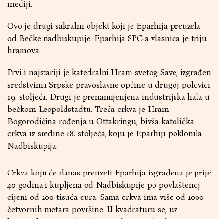
mediji
.
Ovo je drugi sakralni objekt koji je Eparhija preuzela
od Bečke nadbiskupije. Eparhija SPC-a vlasnica je triju
hramova.
Prvi i najstariji je katedralni Hram svetog Save, izgrađen
sredstvima Srpske pravoslavne općine u drugoj polovici
19. stoljeća. Drugi je prenamijenjena industrijska hala u
bečkom Leopoldstadtu. Treća crkva je Hram
Bogorodičina rođenja u Ottakringu, bivša katolička
crkva iz sredine 18. stoljeća, koju je Eparhiji poklonila
Nadbiskupija.
Crkva koju će danas preuzeti Eparhija izgrađena je prije
40 godina i kupljena od Nadbiskupije po povlaštenoj
cijeni od 200 tisuća eura. Sama crkva ima više od 1000
četvornih metara površine. U kvadraturu se, uz