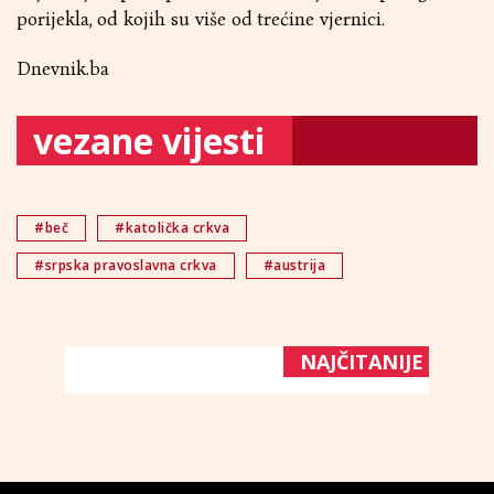
porijekla, od kojih su više od trećine vjernici.
Dnevnik.ba
vezane vijesti
#beč
#katolička crkva
#srpska pravoslavna crkva
#austrija
NAJČITANIJE