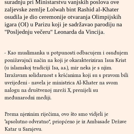
suradnju pri Ministarstvu vanjskih poslova ove
zaljevske zemlje Lolwah bint Rashid al-Khater
osudila je dio ceremonije otvaranja Olimpijskih
igara (OI) u Parizu koji je sadržavao parodiju na
"Posljednju večeru" Leonarda da Vincija.
- Kao muslimanka u potpunosti odbacujem i osuđujem
ponižavajući način na koji je okarakteriziran Isus Krist
(u islamskoj tradiciji Isa, a.s.), mir neka je s njim.
Izražavam solidarnost s kršćanima koji su s pravom bili
uvrijeđeni - navela je ministrica Al-Khater na svom
nalogu na društvenoj mreži X, prenijeli su
međunarodni mediji.
Prema njezinim riječima, ovo što smo vidjeli je
"apsolutno odvratno“, priopćeno je iz Ambasade Države
Katar u Sarajevu.