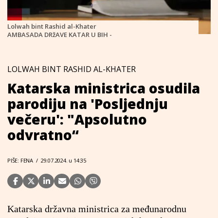
Lolwah bint Rashid al-Khater
AMBASADA DRžAVE KATAR U BIH -
LOLWAH BINT RASHID AL-KHATER
Katarska ministrica osudila
parodiju na 'Posljednju
večeru': "Apsolutno
odvratno“
PIŠE: FENA
/
29.07.2024. u 14:35
Katarska državna ministrica za međunarodnu