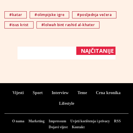
#katar
#olimpijske igre
#posljednja večera
#isus krist
#lolwah bint rashid al-khater
NAJČITANIJE
Vijesti
Sport
Interview
Teme
Crna kronika
Lifestyle
O nama
Marketing
Impressum
Uvjeti korištenja i privacy
RSS
Dojavi vijest
Kontakt