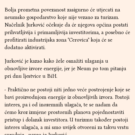
Bolja prometna povezanost zasigurno će utjecati na
neumsko gospodarstvo koje nije vezano za turizam.
Načelnik Jurković očekuje da će njegova općina postati
prihvatljivija i primamljivija investitorima, a posebno će
profitirati industrijska zona "Cerovica" koja će se
dodatno aktivirati.
Jurković je kazao kako žele osnažiti ulaganja u
obnovljive izvore energije, jer je Neum po tom pitanju
pri dnu ljestvice u BiH.
- Praktično ne postoji niti jedno veće postrojenje koje se
bavi proizvodnjom energije iz obnovljivih izvora. Postoji
interes, pa i od inozemnih ulagača, te se nadam da
ćemo kroz izmjene prostornih planova pojednostaviti
pristup i dolazak investitora. U turizmu također postoji
interes ulagača, a mi smo uvijek otvoreni za takvu vrstu
suradnje - naveo je Jurković.