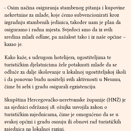
- Osim načina osiguranja stambenog pitanja i kupovine
nekretnine za mlade, koje ćemo subvencionirati kroz
izgradnju stambenih jedinica, također nam je plan da
osiguramo i radna mjesta. Svjedoci smo da iz svih
sredina mladi odlaze, pa nažalost tako i iz naše općine –
kazao je.
Kako kaže, s udrugom hotelijera, ugostiteljima te
turističkim djelatnicima žele potaknuti mlade da se
odluče za dalje školovanje u lokalnoj ugostiteljskoj školi
i da ponovno budu nositelji svih aktivnosti u Neumu,
čime bi sebi i gradu osigurali egzistenciju.
Skupština Hercegovačko-neretvanske županije (HNŽ) je
na sjednici održanoj 18. ožujka usvojila zakon o
turističkim zajednicama, čime je omogućeno da se u
svakoj općini i gradu osnuju ili obnovi rad turističkih
zajednica na lokalnoj razini.