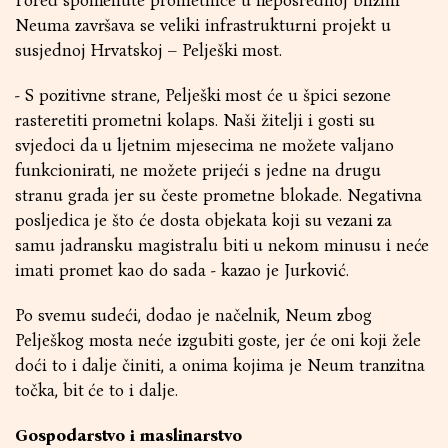
Pored spomenute prometnice u neposrednoj blizini
Neuma završava se veliki infrastrukturni projekt u
susjednoj Hrvatskoj – Pelješki most.
- S pozitivne strane, Pelješki most će u špici sezone
rasteretiti prometni kolaps. Naši žitelji i gosti su
svjedoci da u ljetnim mjesecima ne možete valjano
funkcionirati, ne možete prijeći s jedne na drugu
stranu grada jer su česte prometne blokade. Negativna
posljedica je što će dosta objekata koji su vezani za
samu jadransku magistralu biti u nekom minusu i neće
imati promet kao do sada - kazao je Jurković.
Po svemu sudeći, dodao je načelnik, Neum zbog
Pelješkog mosta neće izgubiti goste, jer će oni koji žele
doći to i dalje činiti, a onima kojima je Neum tranzitna
točka, bit će to i dalje.
Gospodarstvo i maslinarstvo