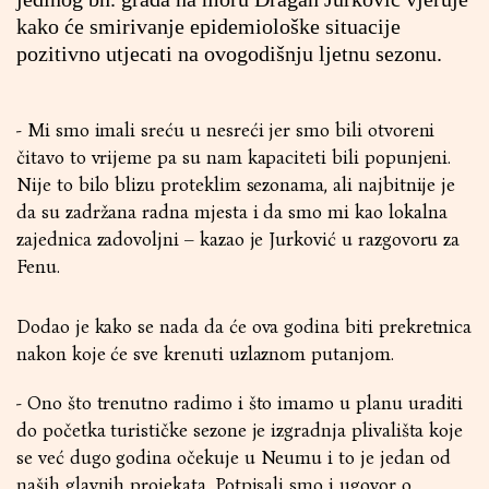
kako će smirivanje epidemiološke situacije
pozitivno utjecati na ovogodišnju ljetnu sezonu.
- Mi smo imali sreću u nesreći jer smo bili otvoreni
čitavo to vrijeme pa su nam kapaciteti bili popunjeni.
Nije to bilo blizu proteklim sezonama, ali najbitnije je
da su zadržana radna mjesta i da smo mi kao lokalna
zajednica zadovoljni – kazao je Jurković u razgovoru za
Fenu.
Dodao je kako se nada da će ova godina biti prekretnica
nakon koje će sve krenuti uzlaznom putanjom.
- Ono što trenutno radimo i što imamo u planu uraditi
do početka turističke sezone je izgradnja plivališta koje
se već dugo godina očekuje u Neumu i to je jedan od
naših glavnih projekata. Potpisali smo i ugovor o