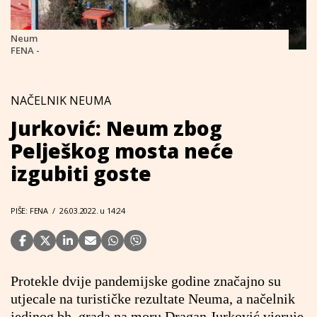
Neum
FENA -
NAČELNIK NEUMA
Jurković: Neum zbog
Pelješkog mosta neće
izgubiti goste
PIŠE: FENA
/
26.03.2022. u 14:24
Protekle dvije pandemijske godine značajno su
utjecale na turističke rezultate Neuma, a načelnik
jedinog bh. grada na moru Dragan Jurković vjeruje