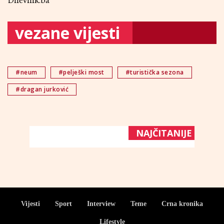
Dnevnik.ba
vezane vijesti
#neum
#pelješki most
#turistička sezona
#dragan jurković
NAJČITANIJE
Vijesti
Sport
Interview
Teme
Crna kronika
Lifestyle