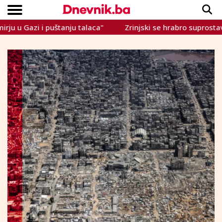
u Gazi i puštanju talaca"
Zrinjski se hrabro suprostavio Ut
Copyright © Dnevnik.ba 2023.
CRNA KRONIKA
INTERVIEW
LIFESTYLE
VIJESTI
SPORT
TEME