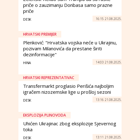
priče o zauzimanju Donbasa samo prazne
priče
16:15 21.08.2025.
DESK
HRVATSKI PREMIJER
Plenković: "Hrvatska vojska neće u Ukrajinu,
pozivam Milanovića da prestane širiti
dezinformacije"
14:03 21.08.2025.
HINA
HRVATSKI REPREZENTATIVAC
Transfermarkt proglasio Perišića najboljim
igračem nizozemske lige u prošloj sezoni
13:16 21.08.2025.
DESK
EKSPLOZIJA PLINOVODA
Uhićen Ukrajinac zbog eksplozije Sjevernog
toka
13:11 21.08.2025.
DESK