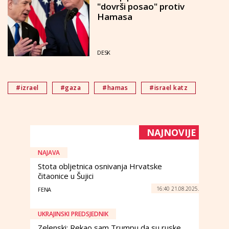
"dovrši posao" protiv
Hamasa
DESK
#izrael
#gaza
#hamas
#israel katz
NAJNOVIJE
NAJAVA
Stota obljetnica osnivanja Hrvatske
čitaonice u Šujici
16:40 21.08.2025.
FENA
UKRAJINSKI PREDSJEDNIK
Zelenski: Rekao sam Trumpu da su ruske