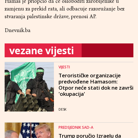
Hamas je priopćio da će osloboditi zarobljenike u
zamjenu za prekid rata, ali odbacuje razoružanje bez
stvaranja palestinske države, prenosi AP.
Dnevnik.ba
vezane vijesti
VIJESTI
Terorističke organizacije
predvođene Hamasom:
Otpor neće stati dok ne završi
'okupacija'
DESK
PREDSJEDNIK SAD-A
Trump poručio Izraelu da