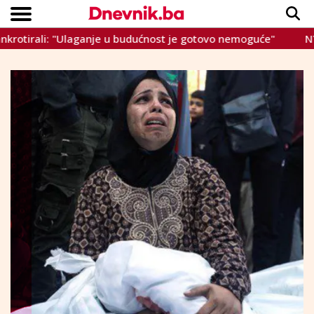
irali: "Ulaganje u budućnost je gotovo nemoguće"
NYT: Ir
Copyright © Dnevnik.ba 2023.
CRNA KRONIKA
INTERVIEW
LIFESTYLE
VIJESTI
SPORT
TEME