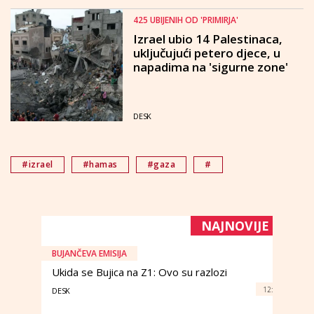
425 UBIJENIH OD 'PRIMIRJA'
Izrael ubio 14 Palestinaca,
uključujući petero djece, u
napadima na 'sigurne zone'
DESK
#izrael
#hamas
#gaza
#
NAJNOVIJE
BUJANČEVA EMISIJA
Ukida se Bujica na Z1: Ovo su razlozi
12:
DESK