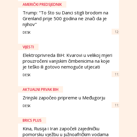
AMERIČKI PREDSJEDNIK
Trump: "To što su Danci stigli brodom na
Grenland prije 500 godina ne znači da je
njihov"
12:
DESK
VIJESTI
Elektroprivreda BiH: Kvarovi u velikoj mjeri
prouzročeni vanjskim čimbenicima na koje
je teško ili gotovo nemoguće utjecati
11:
DESK
AKTUALNI PRVAK BIH
Zrinjski započeo pripreme u Međugorju
11:
DESK
BRICS PLUS
Kina, Rusija i Iran započeli zajedničku
pomorsku vježbu u južnoafričkim vodama