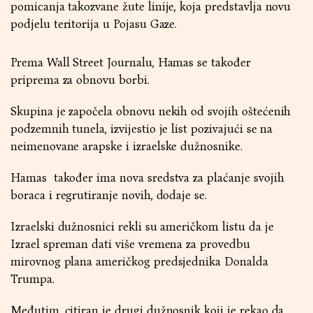
pomicanja takozvane žute linije, koja predstavlja novu
podjelu teritorija u Pojasu Gaze.
Prema Wall Street Journalu, Hamas se također
priprema za obnovu borbi.
Skupina je započela obnovu nekih od svojih oštećenih
podzemnih tunela, izvijestio je list pozivajući se na
neimenovane arapske i izraelske dužnosnike.
Hamas također ima nova sredstva za plaćanje svojih
boraca i regrutiranje novih, dodaje se.
Izraelski dužnosnici rekli su američkom listu da je
Izrael spreman dati više vremena za provedbu
mirovnog plana američkog predsjednika Donalda
Trumpa.
Međutim, citiran je drugi dužnosnik koji je rekao da