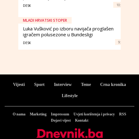
10:
DESK
MLADI HRVATSKI STOPER
Luka Vušković po izboru navijača proglašen
igračem polusezone u Bundesligi
9:
DESK
Vijesti
Sport
Interview
Teme
Crna kronika
Lifestyle
O nama
Marketing
Impressum
Uvjeti korištenja i privacy
RSS
Dojavi vijest
Kontakt