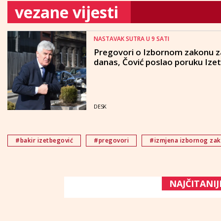
vezane vijesti
NASTAVAK SUTRA U 9 SATI
Pregovori o Izbornom zakonu z
danas, Čović poslao poruku Ize
DESK
#bakir izetbegović
#pregovori
#izmjena izbornog za
NAJČITANIJ