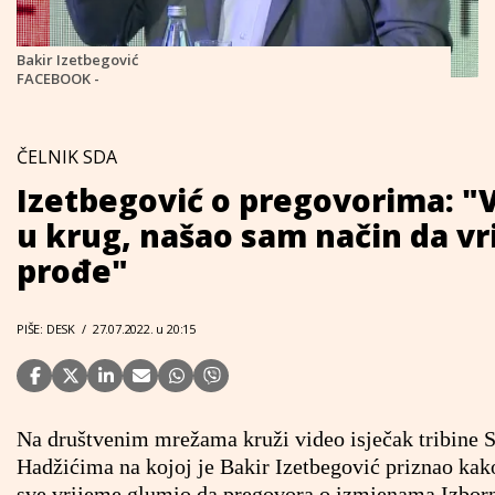
Bakir Izetbegović
FACEBOOK -
ČELNIK SDA
Izetbegović o pregovorima: "
u krug, našao sam način da v
prođe"
PIŠE: DESK
/
27.07.2022. u 20:15
Na društvenim mrežama kruži video isječak tribine 
Hadžićima na kojoj je Bakir Izetbegović priznao kako
sve vrijeme glumio da pregovora o izmjenama Izbor