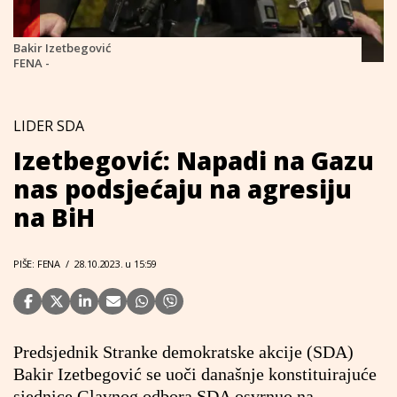
Bakir Izetbegović
FENA -
LIDER SDA
Izetbegović: Napadi na Gazu
nas podsjećaju na agresiju
na BiH
PIŠE: FENA
/
28.10.2023. u 15:59
Predsjednik Stranke demokratske akcije (SDA)
Bakir Izetbegović se uoči današnje konstituirajuće
sjednice Glavnog odbora SDA osvrnuo na