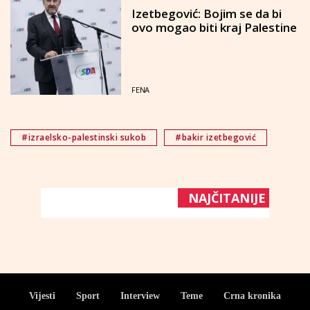
Izetbegović: Bojim se da bi
ovo mogao biti kraj Palestine
FENA
#izraelsko-palestinski sukob
#bakir izetbegović
NAJČITANIJE
Vijesti
Sport
Interview
Teme
Crna kronika