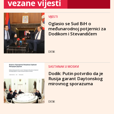
vezane vijesti
VIJESTI
Oglasio se Sud BiH o
međunarodnoj potjernici za
Dodikom i Stevandićem
DESK
SASTANAK U MOSKVI
Dodik: Putin potvrdio da je
Rusija garant Daytonskog
mirovnog sporazuma
DESK