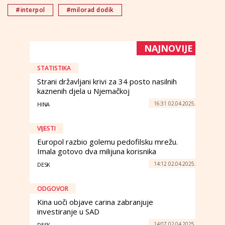
#interpol
#milorad dodik
NAJNOVIJE
STATISTIKA
Strani državljani krivi za 34 posto nasilnih
kaznenih djela u Njemačkoj
16:31 02.04.2025.
HINA
VIJESTI
Europol razbio golemu pedofilsku mrežu.
Imala gotovo dva milijuna korisnika
14:12 02.04.2025.
DESK
ODGOVOR
Kina uoči objave carina zabranjuje
investiranje u SAD
14:07 02.04.2025.
DESK