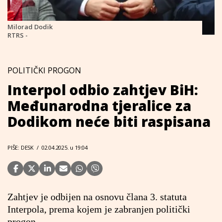
Milorad Dodik
RTRS -
POLITIČKI PROGON
Interpol odbio zahtjev BiH:
Međunarodna tjeralice za
Dodikom neće biti raspisana
PIŠE: DESK
/
02.04.2025. u 19:04
Zahtjev je odbijen na osnovu člana 3. statuta
Interpola, prema kojem je zabranjen politički
progon.