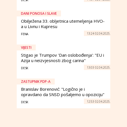
DANI PONOSA I SLAVE
Obilježena 33. obljetnica utemeljenja HVO-
a u Livnu i Kupresu
13:24 02.04.2025.
FENA
VIJESTI
Stigao je Trumpov 'Dan oslobođenja': "EU i
Azija u neizvjesnosti zbog carina"
13:03 02.04.2025.
DESK
ZASTUPNIK PDP-A
Branislav Borenović: "Logično je i
opravdano da SNSD pošaljemo u opoziciju"
12:53 02.04.2025.
DESK