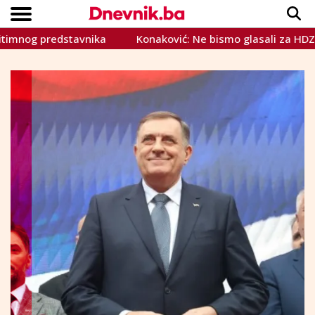
og predstavnika
Konaković: Ne bismo glasali za HDZ-ove 
Copyright © Dnevnik.ba 2023.
CRNA KRONIKA
INTERVIEW
LIFESTYLE
VIJESTI
SPORT
TEME