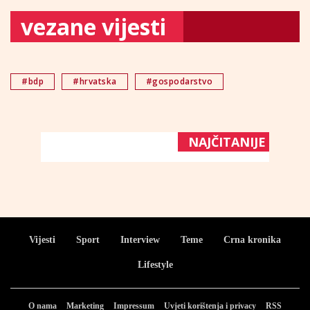
vezane vijesti
#bdp
#hrvatska
#gospodarstvo
NAJČITANIJE
Vijesti
Sport
Interview
Teme
Crna kronika
Lifestyle
O nama
Marketing
Impressum
Uvjeti korištenja i privacy
RSS