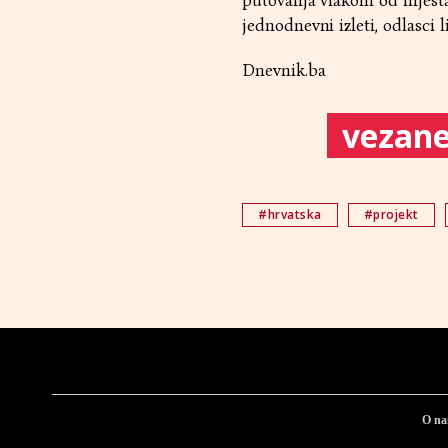
putovanja vlakom od mjesta
jednodnevni izleti, odlasci l
Dnevnik.ba
vezane 
#hrvatska
#projekt
O n