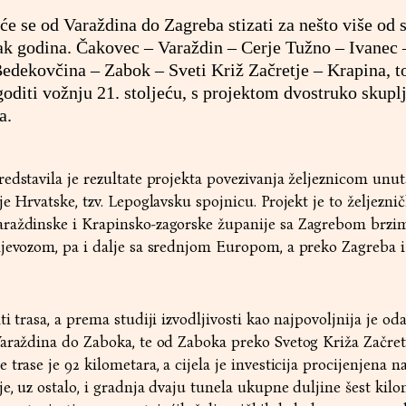
će se od Varaždina do Zagreba stizati za nešto više od s
tak godina. Čakovec – Varaždin – Cerje Tužno – Ivanec 
edekovčina – Zabok – Sveti Križ Začretje – Krapina, to
oditi vožnju 21. stoljeću, s projektom dvostruko skupl
a.
edstavila je rezultate projekta povezivanja željeznicom unut
e Hrvatske, tzv. Lepoglavsku spojnicu. Projekt je to željezni
raždinske i Krapinsko-zagorske županije sa Zagrebom brzim
ijevozom, pa i dalje sa srednjom Europom, a preko Zagreba 
i trasa, a prema studiji izvodljivosti kao najpovoljnija je o
Varaždina do Zaboka, te od Zaboka preko Svetog Križa Začret
trase je 92 kilometara, a cijela je investicija procijenjena n
e, uz ostalo, i gradnja dvaju tunela ukupne duljine šest kilo