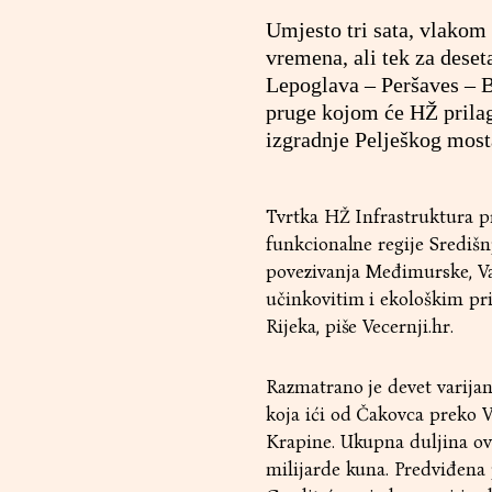
Umjesto tri sata, vlakom 
vremena, ali tek za dese
Lepoglava – Peršaves – B
pruge kojom će HŽ prilag
izgradnje Pelješkog most
Tvrtka HŽ Infrastruktura pr
funkcionalne regije Središnj
povezivanja Međimurske, Va
učinkovitim i ekološkim pr
Rijeka, piše
Vecernji.hr
.
Razmatrano je devet varijant
koja ići od Čakovca preko 
Krapine. Ukupna duljina ove 
milijarde kuna. Predviđena j