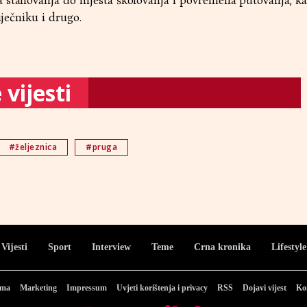
 stanovanja do mjesta školovanja i povremena putovanja, ka
iječniku i drugo.
vijesti
#željeznica
#pruga
Vijesti
Sport
Interview
Teme
Crna kronika
Lifestyle
ama
Marketing
Impressum
Uvjeti korištenja i privacy
RSS
Dojavi vijest
Ko