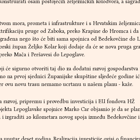
konstruirati osam postojećih željezničkih kolodvora, a sagradi
stvom mora, prometa i infrastrukture i s Hrvatskim željezni
ktrifikaciju pruge od Zaboka, preko Krapine do Hromca i da 
izgrađena nego što će biti sama spojnica od Bedekovčine do L
orski župan Željko Kolar koji dodaje da će se nova pruga gra
preko Mača i Peršavesi do Lepoglave.
ji će sigurno otvoriti taj dio za dodatni razvoj gospodarstva 
o na prvoj sjednici Županijske skupštine sljedeće godine ić
er ovu novu trasu nemamo ucrtanu u našem planu - kaže.
a razvoj, pripremu i provedbu investicija i EU fondova HŽ
rojekta Lepoglavske spojnice Marko Car objasnio je da se pla
 i izgraditi 20 kilometara novog spoja između Bedekovčine i
a unutar deset godina. Realizacija investicije ovisi o financir