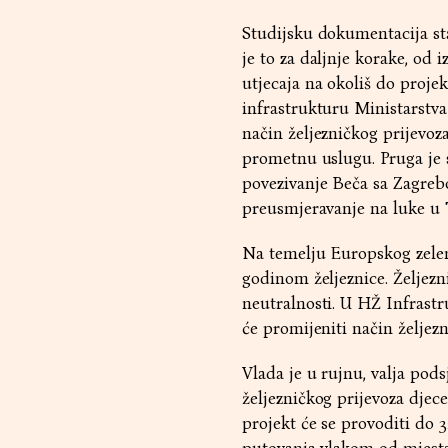
Studijsku dokumentacija sta
je to za daljnje korake, od
utjecaja na okoliš do proje
infrastrukturu Ministarstva
način željezničkog prijevoz
prometnu uslugu. Pruga je s
povezivanje Beča sa Zagreb
preusmjeravanje na luke u 
Na temelju Europskog zele
godinom željeznice. Željezni
neutralnosti. U HŽ Infrastru
će promijeniti način željezn
Vlada je u rujnu, valja pods
željezničkog prijevoza djece
projekt će se provoditi do 