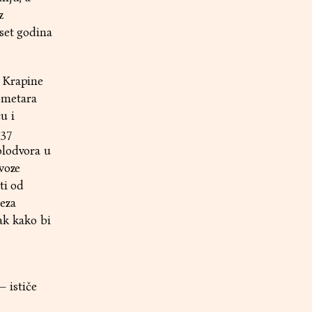
z
eset godina
d Krapine
ometara
u i
 37
olodvora u
voze
ti od
eza
lak kako bi
– ističe