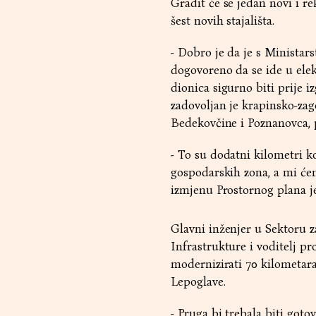
Gradit će se jedan novi i re
šest novih stajališta.
- Dobro je da je s Ministar
dogovoreno da se ide u ele
dionica sigurno biti prije 
zadovoljan je krapinsko-zag
Bedekovčine i Poznanovca, 
- To su dodatni kilometri ko
gospodarskih zona, a mi ćem
izmjenu Prostornog plana j
Glavni inženjer u Sektoru z
Infrastrukture i voditelj p
modernizirati 70 kilometara
Lepoglave.
- Pruga bi trebala biti gotov