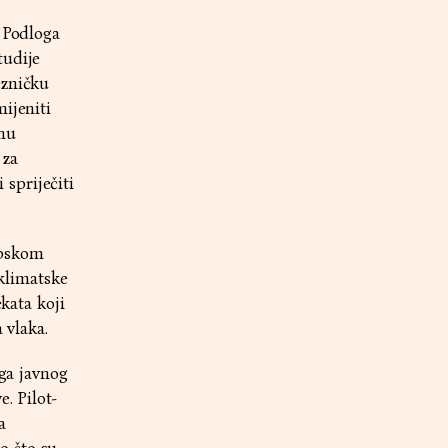
. Podloga
tudije
ezničku
ijeniti
tnu
 za
spriječiti
opskom
 klimatske
ekata koji
 vlaka.
oga javnog
. Pilot-
a