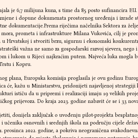
jala je 6,7 milijuna kuna, s time da 85 posto sufinancira EU
 izmjene i dopune dokumenata prostornog uređenja i izrade s
ktne dokumentacije.Prema riječima načelnika Sektora za želj
 mora, prometa i infrastrukture Milana Vukovića, cilj je prom
a u Hrvatskoj i stvoriti brzu, sigurnu i ekonomski konkuren
trateški važna ne samo za gospodarski razvoj sjevera, nego i
om i lukom u Rijeci najkraćim putem. Najveća luka mogla bi 
Trstu i Kopru.
nog plana, Europska komisija proglasila je ovu godinu Eur
ca će, kažu u Ministarstvu, pridonijeti najavljenoj strategiji
kturi ističu da u pripremi i realizaciji imaju 19 velikih proj
ičkog prijevoza. Do kraja 2023. godine nabavit će se i 33 nova
jetiti, donijela zaključak o uvođenju pilot-projekta besplatn
 i učenika osnovnih i srednjih škola na području cijele države
31. prosinca 2022. godine, a pokriva neograničena svakodnevn