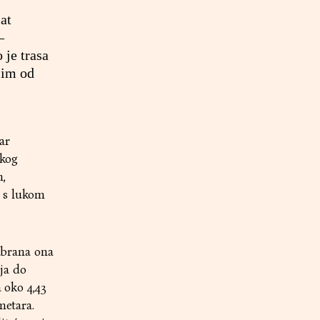
at
–
 je trasa
jim od
ar
čkog
,
i s lukom
dabrana ona
ja do
a oko 4,43
metara.