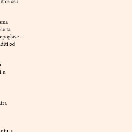
t će se i
cama
će ta
epoglave -
diti od
i
i u
nira
anju, a