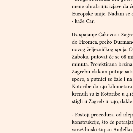
mene ohrabruju izjave da ć
Europske unije. Nadam se da
- kaže Car.
Uz spajanje Čakovca i Zagre
do Hromca, preko Đurmanca
novog željezničkog spoja. O
Zaboku, putovat će se 68 mi
minuta. Projektirana brzina
Zagrebu vlakom putuje satim
sporo, a putnici se žale i n
Kotoribe do 140 kilometar
krenuli su iz Kotoribe u 4.1
stigli u Zagreb u 7.49, dakle
- Postoji procedura, od idej
konstrukcije, što će potrajat
varaždinski župan Anđelko 