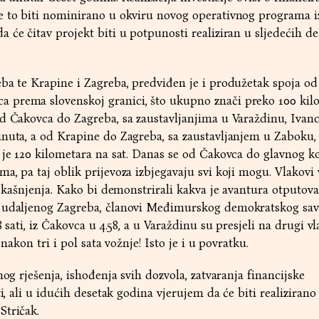
e to biti nominirano u okviru novog operativnog programa i
 će čitav projekt biti u potpunosti realiziran u sljedećih d
ba te Krapine i Zagreba, predviđen je i produžetak spoja o
 prema slovenskoj granici, što ukupno znači preko 100 kil
d Čakovca do Zagreba, sa zaustavljanjima u Varaždinu, Ivanc
nuta, a od Krapine do Zagreba, sa zaustavljanjem u Zaboku,
 je 120 kilometara na sat. Danas se od Čakovca do glavnog k
a, pa taj oblik prijevoza izbjegavaju svi koji mogu. Vlakovi 
a kašnjenja. Kako bi demonstrirali kakva je avantura otputova
a udaljenog Zagreba, članovi Međimurskog demokratskog sav
8 sati, iz Čakovca u 4.58, a u Varaždinu su presjeli na drugi v
 nakon tri i pol sata vožnje! Isto je i u povratku.
nog rješenja, ishođenja svih dozvola, zatvaranja financijske
i, ali u idućih desetak godina vjerujem da će biti realizirano 
Stričak.