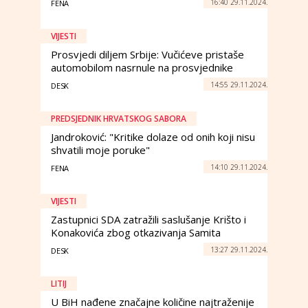
16:40 29.11.2024.
FENA
VIJESTI
Prosvjedi diljem Srbije: Vučićeve pristaše
automobilom nasrnule na prosvjednike
14:55 29.11.2024.
DESK
PREDSJEDNIK HRVATSKOG SABORA
Jandroković: "Kritike dolaze od onih koji nisu
shvatili moje poruke"
14:10 29.11.2024.
FENA
VIJESTI
Zastupnici SDA zatražili saslušanje Krišto i
Konakovića zbog otkazivanja Samita
13:27 29.11.2024.
DESK
LITIJ
U BiH nađene značajne količine najtraženije