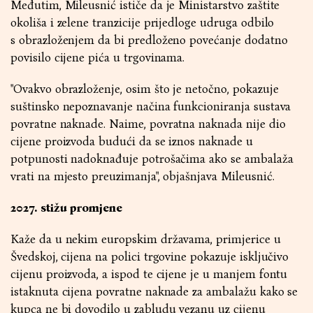
Međutim, Mileusnić ističe da je Ministarstvo zaštite
okoliša i zelene tranzicije prijedloge udruga odbilo
s obrazloženjem da bi predloženo povećanje dodatno
povisilo cijene pića u trgovinama.
"Ovakvo obrazloženje, osim što je netočno, pokazuje
suštinsko nepoznavanje načina funkcioniranja sustava
povratne naknade. Naime, povratna naknada nije dio
cijene proizvoda budući da se iznos naknade u
potpunosti nadoknađuje potrošačima ako se ambalaža
vrati na mjesto preuzimanja", objašnjava Mileusnić.
2027. stižu promjene
Kaže da u nekim europskim državama, primjerice u
Švedskoj, cijena na polici trgovine pokazuje isključivo
cijenu proizvoda, a ispod te cijene je u manjem fontu
istaknuta cijena povratne naknade za ambalažu kako se
kupca ne bi dovodilo u zabludu vezanu uz cijenu