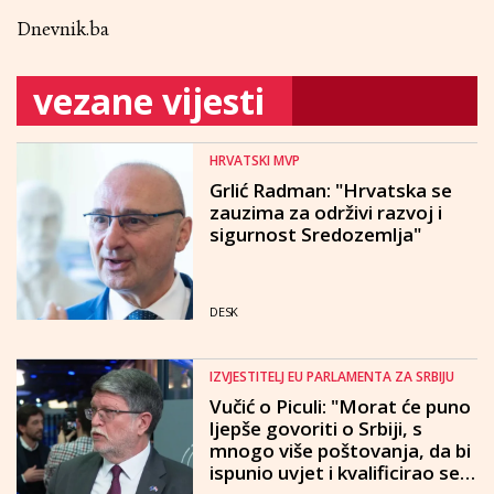
Dnevnik.ba
vezane vijesti
HRVATSKI MVP
Grlić Radman: "Hrvatska se
zauzima za održivi razvoj i
sigurnost Sredozemlja"
DESK
IZVJESTITELJ EU PARLAMENTA ZA SRBIJU
Vučić o Piculi: "Morat će puno
ljepše govoriti o Srbiji, s
mnogo više poštovanja, da bi
ispunio uvjet i kvalificirao se