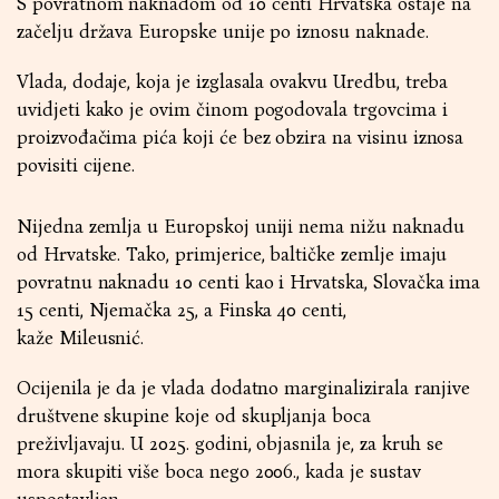
S povratnom naknadom od 10 centi Hrvatska ostaje na
začelju država Europske unije po iznosu naknade.
Vlada, dodaje, koja je izglasala ovakvu Uredbu, treba
uvidjeti kako je ovim činom pogodovala trgovcima i
proizvođačima pića koji će bez obzira na visinu iznosa
povisiti cijene.
Nijedna zemlja u Europskoj uniji nema nižu naknadu
od Hrvatske. Tako, primjerice, baltičke zemlje imaju
povratnu naknadu 10 centi kao i Hrvatska, Slovačka ima
15 centi, Njemačka 25, a Finska 40 centi,
kaže Mileusnić.
Ocijenila je da je vlada dodatno marginalizirala ranjive
društvene skupine koje od skupljanja boca
preživljavaju. U 2025. godini, objasnila je, za kruh se
mora skupiti više boca nego 2006., kada je sustav