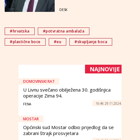
da dođe do mene"
DESK
#hrvatska
#potvratna ambalaža
#plastične boce
#eu
#skupljanje boca
NAJNOVIJE
DOMOVINSKI RAT
U Livnu svečano obilježena 30. godišnjica
operacije Zima 94.
16:46 29.11.2024.
FENA
MOSTAR
Općinski sud Mostar odbio prijedlog da se
zabrani štrajk prosvjetara