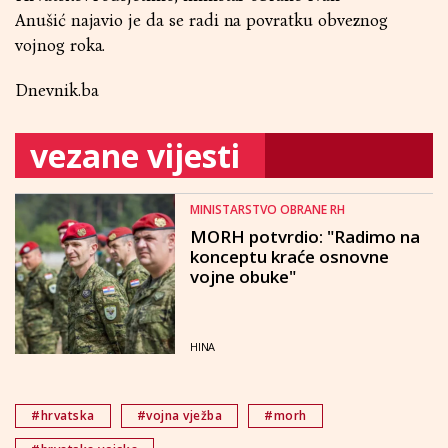
Anušić najavio je da se radi na povratku obveznog
vojnog roka.
Dnevnik.ba
vezane vijesti
MINISTARSTVO OBRANE RH
MORH potvrdio: "Radimo na
konceptu kraće osnovne
vojne obuke"
HINA
#hrvatska
#vojna vježba
#morh