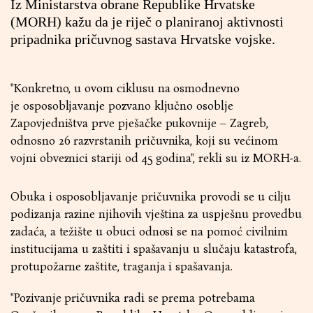
Iz Ministarstva obrane Republike Hrvatske
(MORH) kažu da je riječ o planiranoj aktivnosti
pripadnika pričuvnog sastava Hrvatske vojske.
"Konkretno, u ovom ciklusu na osmodnevno
je osposobljavanje pozvano ključno osoblje
Zapovjedništva prve pješačke pukovnije – Zagreb,
odnosno 26 razvrstanih pričuvnika, koji su većinom
vojni obveznici stariji od 45 godina", rekli su iz MORH-a.
Obuka i osposobljavanje pričuvnika provodi se u cilju
podizanja razine njihovih vještina za uspješnu provedbu
zadaća, a težište u obuci odnosi se na pomoć civilnim
institucijama u zaštiti i spašavanju u slučaju katastrofa,
protupožarne zaštite, traganja i spašavanja.
"Pozivanje pričuvnika radi se prema potrebama