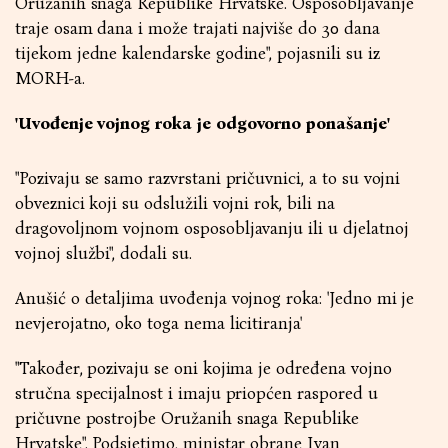
Oružanih snaga Republike Hrvatske. Osposobljavanje
traje osam dana i može trajati najviše do 30 dana
tijekom jedne kalendarske godine", pojasnili su iz
MORH-a.
'Uvođenje vojnog roka je odgovorno ponašanje'
"Pozivaju se samo razvrstani pričuvnici, a to su vojni
obveznici koji su odslužili vojni rok, bili na
dragovoljnom vojnom osposobljavanju ili u djelatnoj
vojnoj službi", dodali su.
Anušić o detaljima uvođenja vojnog roka: 'Jedno mi je
nevjerojatno, oko toga nema licitiranja'
"Također, pozivaju se oni kojima je određena vojno
stručna specijalnost i imaju priopćen raspored u
pričuvne postrojbe Oružanih snaga Republike
Hrvatske". Podsjetimo, ministar obrane Ivan