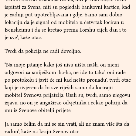
ispitati za Svena, niti su pogledali bankovni karticu, kad
je zadnji put upotrebljavana i gdje. Samo sam dobio
lokaciju da je signal od mobitela u četvrtak lociran u
Bensheimu i da se kretao prema Lorshu cijeli dan i to
je sve", kaže otac.
Tvrdi da policija ne radi dovoljno.
"Na moje pitanje kako još nisu ništa našli, on meni
odgovori sa smiješkom 'ha-ha, ne ide to tako', oni rade
po protokolu i javit će mi kad nešto pronađu", tvrdi otac
koji je uvjeren da bi sve riješili samo da lociraju
mobitel Svenova prijatelja. Uzeli su, tvrdi, samo njegovu
izjavu, no on je angažirao odvjetnika i rekao policiji da
mu iz Svenove obitelji prijete.
Ja samo želim da mi se sin vrati, ali ne znam više šta da
radim", kaže na kraju Svenov otac.