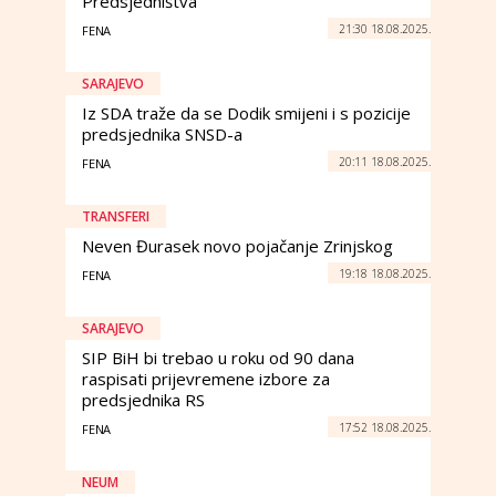
Predsjedništva
21:30 18.08.2025.
FENA
SARAJEVO
Iz SDA traže da se Dodik smijeni i s pozicije
predsjednika SNSD-a
20:11 18.08.2025.
FENA
TRANSFERI
Neven Đurasek novo pojačanje Zrinjskog
19:18 18.08.2025.
FENA
SARAJEVO
SIP BiH bi trebao u roku od 90 dana
raspisati prijevremene izbore za
predsjednika RS
17:52 18.08.2025.
FENA
NEUM