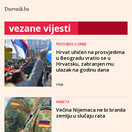
Dnevnik.ba
vezane vijesti
PROSVJEDI U SRBIJI
Hrvat uhićen na prosvjedima
u Beogradu vratio se u
Hrvatsku, zabranjen mu
ulazak na godinu dana
HINA
ANKETA
Većina Nijemaca ne bi branila
zemlju u slučaju rata