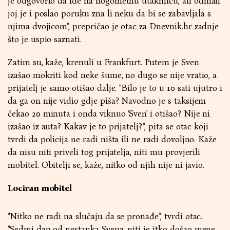
je odgovorio da ide na nogometnu utakmicu, ali odmah
joj je i poslao poruku zna li neku da bi se zabavljala s
njima dvojicom", prepričao je otac za Dnevnik.hr zadnje
što je uspio saznati.
Zatim su, kaže, krenuli u Frankfurt. Putem je Sven
izašao mokriti kod neke šume, no dugo se nije vratio, a
prijatelj je samo otišao dalje. "Bilo je to u 10 sati ujutro i
da ga on nije vidio gdje piša? Navodno je s taksijem
čekao 20 minuta i onda viknuo 'Sven' i otišao? Nije ni
izašao iz auta? Kakav je to prijatelj?", pita se otac koji
tvrdi da policija ne radi ništa ili ne radi dovoljno. Kaže
da nisu niti priveli tog prijatelja, niti mu provjerili
mobitel. Obitelji se, kaže, nitko od njih nije ni javio.
Lociran mobitel
"Nitko ne radi na slučaju da se pronađe", tvrdi otac.
"Sedmi dan od nestanka Svena, niti je itko došao mene