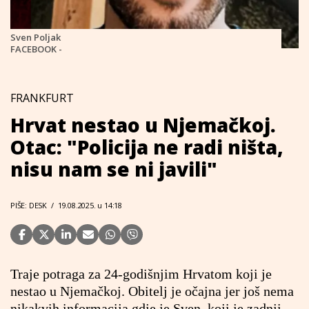
Sven Poljak
FACEBOOK -
FRANKFURT
Hrvat nestao u Njemačkoj.
Otac: "Policija ne radi ništa,
nisu nam se ni javili"
PIŠE: DESK
/
19.08.2025. u 14:18
Traje potraga za 24-godišnjim Hrvatom koji je
nestao u Njemačkoj. Obitelj je očajna jer još nema
nikakvih informacija gdje je Sven, koji je zadnji