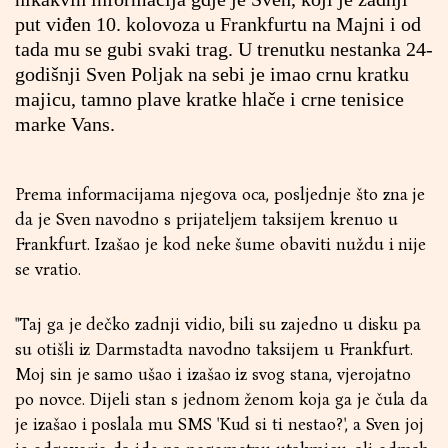
put viđen 10. kolovoza u Frankfurtu na Majni i od
tada mu se gubi svaki trag. U trenutku nestanka 24-
godišnji Sven Poljak na sebi je imao crnu kratku
majicu, tamno plave kratke hlače i crne tenisice
marke Vans.
Prema informacijama njegova oca, posljednje što zna je
da je Sven navodno s prijateljem taksijem krenuo u
Frankfurt. Izašao je kod neke šume obaviti nuždu i nije
se vratio.
"Taj ga je dečko zadnji vidio, bili su zajedno u disku pa
su otišli iz Darmstadta navodno taksijem u Frankfurt.
Moj sin je samo ušao i izašao iz svog stana, vjerojatno
po novce. Dijeli stan s jednom ženom koja ga je čula da
je izašao i poslala mu SMS 'Kud si ti nestao?', a Sven joj