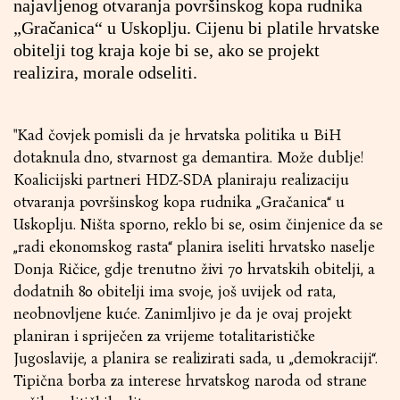
najavljenog otvaranja površinskog kopa rudnika
„Gračanica“ u Uskoplju. Cijenu bi platile hrvatske
obitelji tog kraja koje bi se, ako se projekt
realizira, morale odseliti.
"Kad čovjek pomisli da je hrvatska politika u BiH
dotaknula dno, stvarnost ga demantira. Može dublje!
Koalicijski partneri HDZ-SDA planiraju realizaciju
otvaranja površinskog kopa rudnika „Gračanica“ u
Uskoplju. Ništa sporno, reklo bi se, osim činjenice da se
„radi ekonomskog rasta“ planira iseliti hrvatsko naselje
Donja Ričice, gdje trenutno živi 70 hrvatskih obitelji, a
dodatnih 80 obitelji ima svoje, još uvijek od rata,
neobnovljene kuće. Zanimljivo je da je ovaj projekt
planiran i spriječen za vrijeme totalitarističke
Jugoslavije, a planira se realizirati sada, u „demokraciji“.
Tipična borba za interese hrvatskog naroda od strane