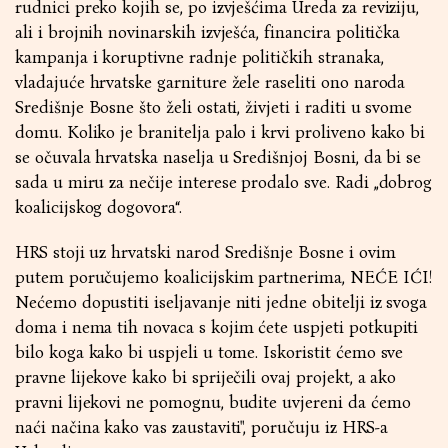
rudnici preko kojih se, po izvješćima Ureda za reviziju,
ali i brojnih novinarskih izvješća, financira politička
kampanja i koruptivne radnje političkih stranaka,
vladajuće hrvatske garniture žele raseliti ono naroda
Središnje Bosne što želi ostati, živjeti i raditi u svome
domu. Koliko je branitelja palo i krvi proliveno kako bi
se očuvala hrvatska naselja u Središnjoj Bosni, da bi se
sada u miru za nečije interese prodalo sve. Radi „dobrog
koalicijskog dogovora“.
HRS stoji uz hrvatski narod Središnje Bosne i ovim
putem poručujemo koalicijskim partnerima, NEĆE IĆI!
Nećemo dopustiti iseljavanje niti jedne obitelji iz svoga
doma i nema tih novaca s kojim ćete uspjeti potkupiti
bilo koga kako bi uspjeli u tome. Iskoristit ćemo sve
pravne lijekove kako bi spriječili ovaj projekt, a ako
pravni lijekovi ne pomognu, budite uvjereni da ćemo
naći načina kako vas zaustaviti", poručuju iz HRS-a