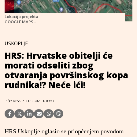
Lokacija projekta
GOOGLE MAPS -
USKOPLJE
HRS: Hrvatske obitelji će
morati odseliti zbog
otvaranja površinskog kopa
rudnika!? Neće ići!
PIŠE: DESK
/
11.10.2021. u 09:37
HRS Uskoplje oglasio se priopćenjem povodom