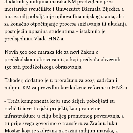
dodatnih 5 milijuna maraka KM predviđeno je za
mostarsko sveučilište i Univerzitet Džemala Bijedića a
ima za cilj poboljšanje njihova financijskog stanja, ali i
za konačno otpočinjanje procesa snižavanja ili ukidanja
postojećih upisnina studentima – istaknula je
predsjednica Vlade HNŽ-a.
Novih 500 000 maraka ide za novi Zakon o
predškolskom obrazovanju, a koji predviđa obveznih
150 sati predškolskoga obrazovanja.
Također, dodatno je u proračunu za 2025. sadržan i
milijun KM za provedbu kurikularne reforme u HNŽ-u.
- Treća komponenta koju smo željeli poboljšati su
različiti investicijski projekti, kao prometne
infrastrukture u cilju boljeg prometnog povezivanja, a
tu prije svega govorimo o transferu za Zračnu luku
Mostar koja je zadržana na razini milijun maraka, a