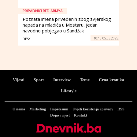
PRIPADNICI RED ARMYA
Poznata imena privedenih zbog zvjerskog
napada na mladića u Mostaru, jedan
navodno pobjegao u Sandžak
10:15 05.03.2025.
DESK
Vijesti
Sport
Interview
Teme
Crna kronika
Lifestyle
O nama
Marketing
Impressum
Uvjeti korištenja i privacy
RSS
Dojavi vijest
Kontakt