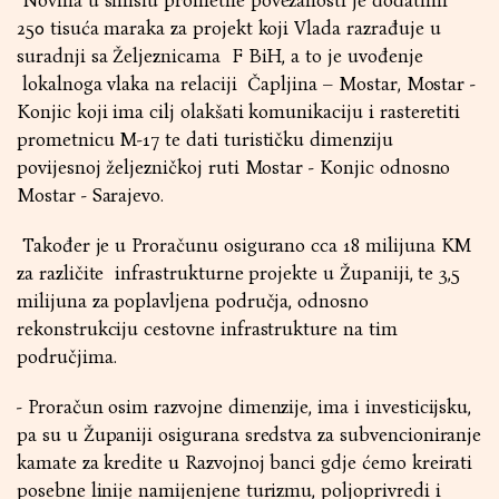
Novina u smislu prometne povezanosti je dodatnih
250 tisuća maraka za projekt koji Vlada razrađuje u
suradnji sa Željeznicama F BiH, a to je uvođenje
lokalnoga vlaka na relaciji Čapljina – Mostar, Mostar -
Konjic koji ima cilj olakšati komunikaciju i rasteretiti
prometnicu M-17 te dati turističku dimenziju
povijesnoj željezničkoj ruti Mostar - Konjic odnosno
Mostar - Sarajevo.
Također je u Proračunu osigurano cca 18 milijuna KM
za različite infrastrukturne projekte u Županiji, te 3,5
milijuna za poplavljena područja, odnosno
rekonstrukciju cestovne infrastrukture na tim
područjima.
- Proračun osim razvojne dimenzije, ima i investicijsku,
pa su u Županiji osigurana sredstva za subvencioniranje
kamate za kredite u Razvojnoj banci gdje ćemo kreirati
posebne linije namijenjene turizmu, poljoprivredi i