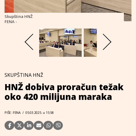
Skupština HNŽ
FENA -
SKUPŠTINA HNŽ
HNŽ dobiva proračun težak
oko 420 milijuna maraka
PIŠE: FENA
/
05.03.2025. u 15:58