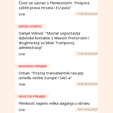
Čović se sastao s Plenkovićem: "Potpora
zaštiti prava Hrvata i EU puta"
11:09 05.03.2025.
DESK
EMISIJA KOMPAS
Danijel Vidović: "Mostar uspostavlja
dubinske kontakte s Maxom Primorcem i
drugima koji su bliski Trumpovoj
administraciji"
11:03 05.03.2025.
DESK
MAĐARSKI PREMIJER
Orban: "Postoji transatlantski rascjep
između većine Europe i SAD-a"
10:58 05.03.2025.
FENA
HRVATSKI PREMIJER
Plenković najavio velika ulaganja u obranu
10:51 05.03.2025.
DESK