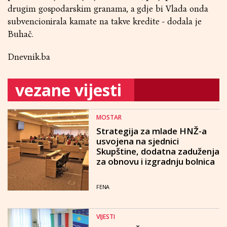
drugim gospodarskim granama, a gdje bi Vlada onda
subvencionirala kamate na takve kredite - dodala je
Buhač.
Dnevnik.ba
vezane vijesti
MOSTAR
Strategija za mlade HNŽ-a
usvojena na sjednici
Skupštine, dodatna zaduženja
za obnovu i izgradnju bolnica
FENA
VIJESTI