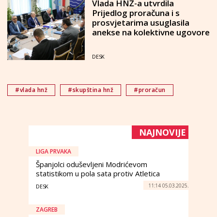
Vlada HNŽ-a utvrdila
Prijedlog proračuna i s
prosvjetarima usuglasila
anekse na kolektivne ugovore
DESK
#vlada hnž
#skupština hnž
#proračun
NAJNOVIJE
LIGA PRVAKA
Španjolci oduševljeni Modrićevom
statistikom u pola sata protiv Atletica
11:14 05.03.2025.
DESK
ZAGREB