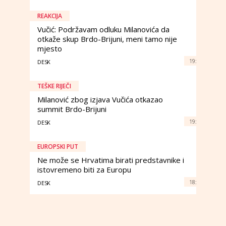
REAKCIJA
Vučić: Podržavam odluku Milanovića da
otkaže skup Brdo-Brijuni, meni tamo nije
mjesto
19:
DESK
TEŠKE RIJEČI
Milanović zbog izjava Vučića otkazao
summit Brdo-Brijuni
19:
DESK
EUROPSKI PUT
Ne može se Hrvatima birati predstavnike i
istovremeno biti za Europu
18:
DESK