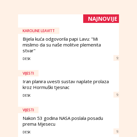
NAJNOVIJE
KAROLINE LEAVITT
Bijela kuća odgovorila papi Lavu: "Mi
mislimo da su naše molitve plemenita
stvar"
9:
DESK
VIJESTI
Iran planira uvesti sustav naplate prolaza
kroz Hormuški tjesnac
9:
DESK
VIJESTI
Nakon 53 godina NASA poslala posadu
prema Mjesecu
9:
DESK