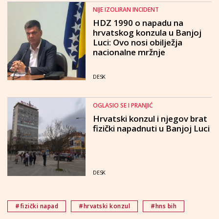
NIJE IZOLIRAN INCIDENT
HDZ 1990 o napadu na
hrvatskog konzula u Banjoj
Luci: Ovo nosi obilježja
nacionalne mržnje
DESK
OGLASIO SE I PRANJIĆ
Hrvatski konzul i njegov brat
fizički napadnuti u Banjoj Luci
DESK
#fizički napad
#hrvatski konzul
#hns bih