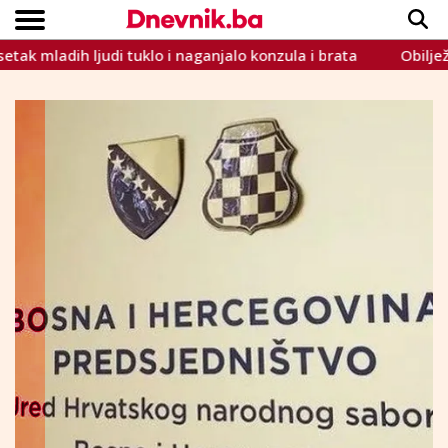
ladih ljudi tuklo i naganjalo konzula i brata
Obilježava se 
Copyright © Dnevnik.ba 2023.
CRNA KRONIKA
INTERVIEW
LIFESTYLE
VIJESTI
SPORT
TEME