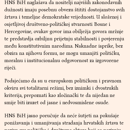
HNS BiH naglašava da nositelji najviših zakonodavnih
dužnosti imaju posebnu obvezu štititi dostojanstvo svih
žrtava i temeljne demokratske vrijednosti. U složenoj i
osjetljivoj društveno-političkoj stvarnosti Bosne i
Hercegovine, ovakav govor ima obilježja govora mržnje
te predstavlja ozbiljnu prijetnju stabilnosti i povjerenju
među konstitutivnim narodima. Naknadne isprike, bez
obzira na njihovu formu, ne mogu umanjiti političku,
moralnu i institucionalnu odgovornost za izgovorene
riječi.
Podsjećamo da su u europskom političkom i pravnom
okviru svi totalitarni režimi, bez iznimki i dvostrukih
kriterija, prepoznati kao zločinački te da nijedan ne
smije biti izuzet od jasne i nedvosmislene osude.
HNS BiH jasno poručuje da neće šutjeti na pokušaje
ponižavanja i umanjivanja stradanja hrvatskih žrtava te