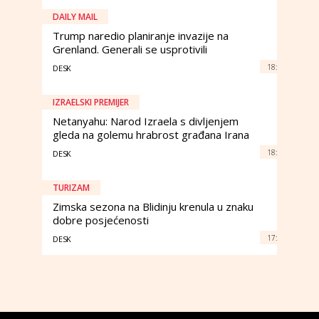
DAILY MAIL
Trump naredio planiranje invazije na
Grenland. Generali se usprotivili
18:
DESK
IZRAELSKI PREMIJER
Netanyahu: Narod Izraela s divljenjem
gleda na golemu hrabrost građana Irana
18:
DESK
TURIZAM
Zimska sezona na Blidinju krenula u znaku
dobre posjećenosti
17:
DESK