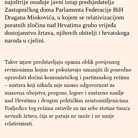
najoštrije osuđuje javni istup predsjedatelja
Zastupničkog doma Parlamenta Federacije BiH
Dragana Miokovića, u kojem se relativizacijom
poratnih zločina nad Hrvatima grubo vrijeđa
dostojanstvo žrtava, njihovih obitelji i hrvatskoga
naroda u cjelini.
Takve izjave predstavljaju opasan oblik povijesnog
revizionizma kojim se pokušavaju umanjiti ili posredno
opravdati zločini komunističkog i partizanskog režima
– sustava koji nikada nije snosio odgovornost za
masovna ubojstva, progone, logore i sustavno nasilje
nad Hrvatima i drugim političkim neistomišljenicima.
Posljedice tog režima ostavile su iza sebe stotine tisuća
nevinih žrtava, čija se patnja ne može i ne smije
relativizirati.