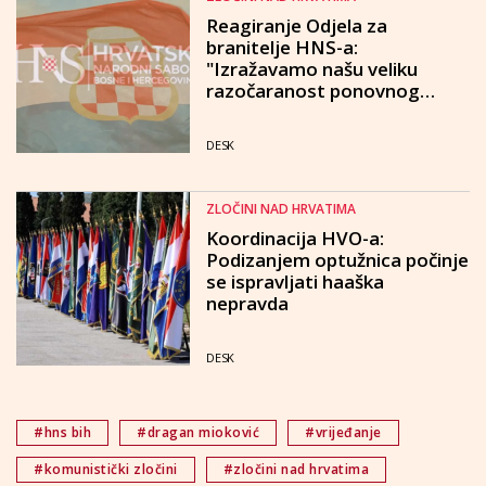
Reagiranje Odjela za
branitelje HNS-a:
"Izražavamo našu veliku
razočaranost ponovnog
negiranja, obezvrijeđivanja i
prešućivanja hrvatskih žrtava
DESK
u brojnim ratnim zločinima"
ZLOČINI NAD HRVATIMA
Koordinacija HVO-a:
Podizanjem optužnica počinje
se ispravljati haaška
nepravda
DESK
#hns bih
#dragan mioković
#vrijeđanje
#komunistički zločini
#zločini nad hrvatima