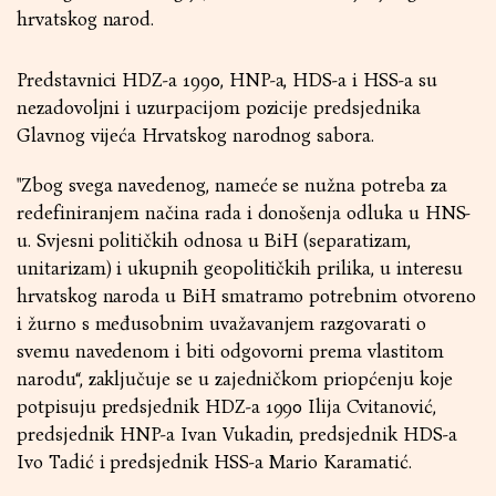
hrvatskog narod.
Predstavnici HDZ-a 1990, HNP-a, HDS-a i HSS-a su
nezadovoljni i uzurpacijom pozicije predsjednika
Glavnog vijeća Hrvatskog narodnog sabora.
"Zbog svega navedenog, nameće se nužna potreba za
redefiniranjem načina rada i donošenja odluka u HNS-
u. Svjesni političkih odnosa u BiH (separatizam,
unitarizam) i ukupnih geopolitičkih prilika, u interesu
hrvatskog naroda u BiH smatramo potrebnim otvoreno
i žurno s međusobnim uvažavanjem razgovarati o
svemu navedenom i biti odgovorni prema vlastitom
narodu“, zaključuje se u zajedničkom priopćenju koje
potpisuju predsjednik HDZ-a 1990 Ilija Cvitanović,
predsjednik HNP-a Ivan Vukadin, predsjednik HDS-a
Ivo Tadić i predsjednik HSS-a Mario Karamatić.