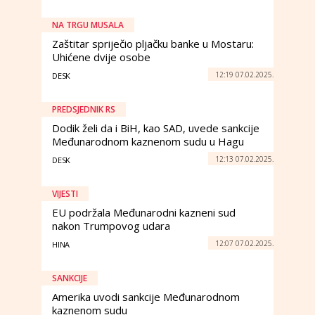
NA TRGU MUSALA
Zaštitar spriječio pljačku banke u Mostaru:
Uhićene dvije osobe
12:19 07.02.2025.
DESK
PREDSJEDNIK RS
Dodik želi da i BiH, kao SAD, uvede sankcije
Međunarodnom kaznenom sudu u Hagu
12:13 07.02.2025.
DESK
VIJESTI
EU podržala Međunarodni kazneni sud
nakon Trumpovog udara
12:07 07.02.2025.
HINA
SANKCIJE
Amerika uvodi sankcije Međunarodnom
kaznenom sudu