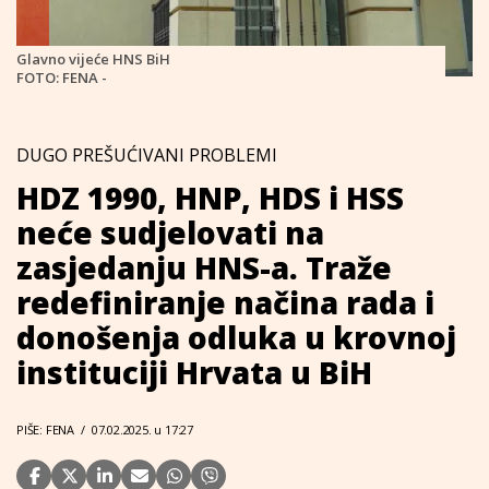
Glavno vijeće HNS BiH
FOTO: FENA -
DUGO PREŠUĆIVANI PROBLEMI
HDZ 1990, HNP, HDS i HSS
neće sudjelovati na
zasjedanju HNS-a. Traže
redefiniranje načina rada i
donošenja odluka u krovnoj
instituciji Hrvata u BiH
PIŠE: FENA
/
07.02.2025. u 17:27