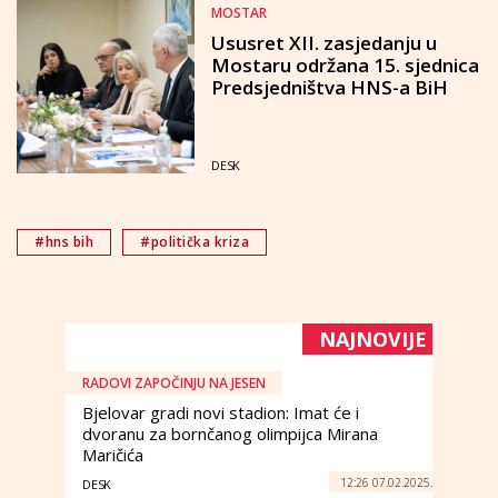
MOSTAR
Ususret XII. zasjedanju u
Mostaru održana 15. sjednica
Predsjedništva HNS-a BiH
DESK
#hns bih
#politička kriza
NAJNOVIJE
RADOVI ZAPOČINJU NA JESEN
Bjelovar gradi novi stadion: Imat će i
dvoranu za bornčanog olimpijca Mirana
Maričića
12:26 07.02.2025.
DESK