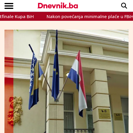
 Kupa BiH
Nakon povećanja minimalne plaće u FBiH, pao b
Copyright © Dnevnik.ba 2023.
CRNA KRONIKA
INTERVIEW
LIFESTYLE
VIJESTI
SPORT
TEME