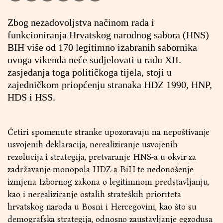
Zbog nezadovoljstva načinom rada i
funkcioniranja Hrvatskog narodnog sabora (HNS)
BIH više od 170 legitimno izabranih sabornika
ovoga vikenda neće sudjelovati u radu XII.
zasjedanja toga političkoga tijela, stoji u
zajedničkom priopćenju stranaka HDZ 1990, HNP,
HDS i HSS.
Četiri spomenute stranke upozoravaju na nepoštivanje
usvojenih deklaracija, nerealiziranje usvojenih
rezolucija i strategija, pretvaranje HNS-a u okvir za
zadržavanje monopola HDZ-a BiH te nedonošenje
izmjena Izbornog zakona o legitimnom predstavljanju,
kao i nerealiziranje ostalih strateških prioriteta
hrvatskog naroda u Bosni i Hercegovini, kao što su
demografska strategija, odnosno zaustavljanje egzodusa