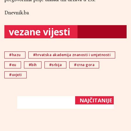
Dnevnik.ba
vezane vijesti
#hazu
#hrvatska akademija znanosti i umjetnosti
#eu
#bih
#srbija
#crna gora
#uvjeti
NAJČITANIJE