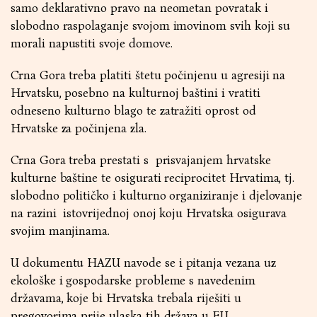
samo deklarativno pravo na neometan povratak i
slobodno raspolaganje svojom imovinom svih koji su
morali napustiti svoje domove.
Crna Gora treba platiti štetu počinjenu u agresiji na
Hrvatsku, posebno na kulturnoj baštini i vratiti
odneseno kulturno blago te zatražiti oprost od
Hrvatske za počinjena zla.
Crna Gora treba prestati s prisvajanjem hrvatske
kulturne baštine te osigurati reciprocitet Hrvatima, tj.
slobodno političko i kulturno organiziranje i djelovanje
na razini istovrijednoj onoj koju Hrvatska osigurava
svojim manjinama.
U dokumentu HAZU navode se i pitanja vezana uz
ekološke i gospodarske probleme s navedenim
državama, koje bi Hrvatska trebala riješiti u
pregovorima prije ulaska tih država u EU.