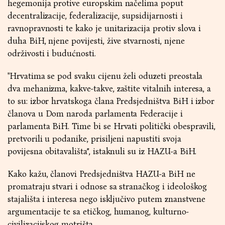
hegemonija protive europskim načelima poput
decentralizacije, federalizacije, supsidijarnosti i
ravnopravnosti te kako je unitarizacija protiv slova i
duha BiH, njene povijesti, žive stvarnosti, njene
održivosti i budućnosti.
"Hrvatima se pod svaku cijenu želi oduzeti preostala
dva mehanizma, kakve-takve, zaštite vitalnih interesa, a
to su: izbor hrvatskoga člana Predsjedništva BiH i izbor
članova u Dom naroda parlamenta Federacije i
parlamenta BiH. Time bi se Hrvati politički obespravili,
pretvorili u podanike, prisiljeni napustiti svoja
povijesna obitavališta”, istaknuli su iz HAZU-a BiH.
Kako kažu, članovi Predsjedništva HAZU-a BiH ne
promatraju stvari i odnose sa stranačkog i ideološkog
stajališta i interesa nego isključivo putem znanstvene
argumentacije te sa etičkog, humanog, kulturno-
civilizacijskog motrišta.