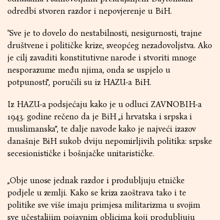
odredbi stvoren razdor i nepovjerenje u BiH.
"Sve je to dovelo do nestabilnosti, nesigurnosti, trajne
društvene i političke krize, sveopćeg nezadovoljstva. Ako
je cilj zavaditi konstitutivne narode i stvoriti mnoge
nesporazume među njima, onda se uspjelo u
potpunosti”, poručili su iz HAZU-a BiH.
Iz HAZU-a podsjećaju kako je u odluci ZAVNOBIH-a
1943. godine rečeno da je BiH „i hrvatska i srpska i
muslimanska”, te dalje navode kako je najveći izazov
današnje BiH sukob dviju nepomirljivih politika: srpske
secesionističke i bošnjačke unitarističke.
„Obje unose jednak razdor i produbljuju etničke
podjele u zemlji. Kako se kriza zaoštrava tako i te
politike sve više imaju primjesa militarizma u svojim
sve učestalijim pojavnim oblicima koji produbljuju