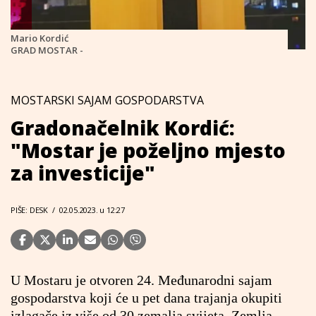
Mario Kordić
GRAD MOSTAR -
MOSTARSKI SAJAM GOSPODARSTVA
Gradonačelnik Kordić:
"Mostar je poželjno mjesto
za investicije"
PIŠE: DESK
/
02.05.2023. u 12:27
U Mostaru je otvoren 24. Međunarodni sajam
gospodarstva koji će u pet dana trajanja okupiti
izlagače iz više od 30 zemalja svijeta. Zemlja