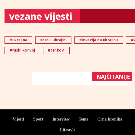
vezane vijesti
#ukrajina
#rat u ukrajini
#invazija na ukrajinu
#
#ruski konvoj
#tenkovi
NAJČITANIJE
Vijesti
Sport
Interview
Teme
Crna kronika
Lifestyle