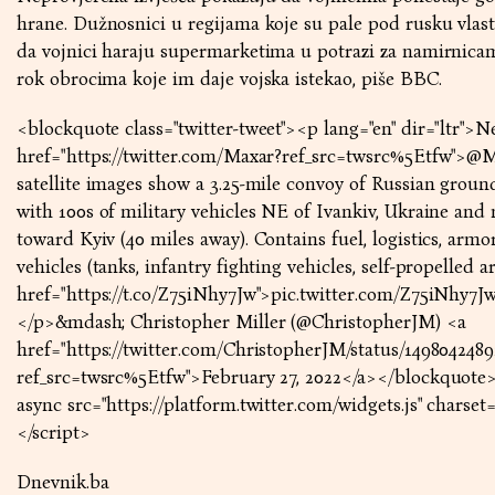
hrane. Dužnosnici u regijama koje su pale pod rusku vlast 
da vojnici haraju supermarketima u potrazi za namirnicam
rok obrocima koje im daje vojska istekao, piše
BBC
.
<blockquote class="twitter-tweet"><p lang="en" dir="ltr">
href="https://twitter.com/Maxar?ref_src=twsrc%5Etfw">@
satellite images show a 3.25-mile convoy of Russian groun
with 100s of military vehicles NE of Ivankiv, Ukraine and
toward Kyiv (40 miles away). Contains fuel, logistics, armo
vehicles (tanks, infantry fighting vehicles, self-propelled art
href="https://t.co/Z75iNhy7Jw">pic.twitter.com/Z75iNhy7J
</p>&mdash; Christopher Miller (@ChristopherJM) <a
href="https://twitter.com/ChristopherJM/status/149804248
ref_src=twsrc%5Etfw">February 27, 2022</a></blockquote>
async src="https://platform.twitter.com/widgets.js" charset=
</script>
Dnevnik.ba