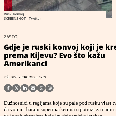
Ruski konvoj
SCREENSHOT - Twitter
ZASTOJ
Gdje je ruski konvoj koji je k
prema Kijevu? Evo što kažu
Amerikanci
PIŠE: DESK
/
03.03.2022. u 07:59
Dužnosnici u regijama koje su pale pod rusku vlast tv
da vojnici haraju supermarketima u potrazi za namir
da je rok obrocima koje im daje vojska istekao