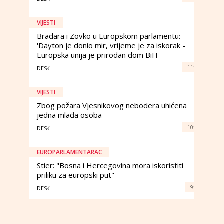
VIJESTI
Bradara i Zovko u Europskom parlamentu:
'Dayton je donio mir, vrijeme je za iskorak -
Europska unija je prirodan dom BiH
11:
DESK
VIJESTI
Zbog požara Vjesnikovog nebodera uhićena
jedna mlađa osoba
10:
DESK
EUROPARLAMENTARAC
Stier: "Bosna i Hercegovina mora iskoristiti
priliku za europski put"
9:
DESK