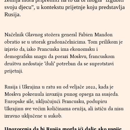
svoju djecu", u kontekstu prijetnje koju predstavlja
Rusija.
Načelnik Glavnog stožera general Fabien Mandon
obratio se u utorak gradonačelnicima. Tom prilikom je
izjavio da, iako Francuska ima ekonomsku i
demografsku snagu da porazi Moskvu, francuskom
društvu nedostaje "duh" potreban da se suprotstavi
prijetnji.
Rusija i Ukrajina u ratu su od veljače 2022., kada je
Moskva pokrenula invaziju punog opsega na susjeda.
Europske sile, uključujući Francusku, podupiru
Ukrajinu sve većim količinama oružja, ali ističu da nisu
izravno uključene u sukob.
Upozorenja da bi Rusija mogla ići dalje ako uspije