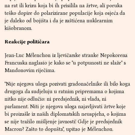
na rat ili krizu koja bi ih prisilila na žrtve, ali poruka
teško dopire do polarizirane populacije koja osjeća da
je daleko od bojišta i da je zaštićena nuklearnim
kišobranom.
Reakcije političara
Jean-Luc Mélenchon iz ljevičarske stranke Nepokorena
Francuska naglasio je kako se "u potpunosti ne slaže" s
Mandonovim riječima.
"Nije njegova uloga pozivati gradonačelnike ili bilo koga
drugoga da sudjeluju u ratnim pripremama o kojima
nitko nije odlučio: ni predsjednik, ni vlada, ni
parlament. Niti je njegova uloga najavljivati žrtve koje
bi proizašle iz naših diplomatskih neuspjeha, o kojima
se nije tražilo mišljenje javnosti! Gdje je predsjednik
Macron? Zašto to dopušta", upitao je Mélenchon.