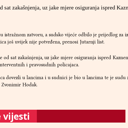
od sat zakašnjenja, uz jake mjere osiguranja ispred Ka
u istražnom zatvoru, a sudsko vijeće odbilo je prijedlog za i
a još uvijek nije potvrđena, prenosi Jutarnji list.
iše od sat zakašnjenja, uz jake mjere osiguranja ispred Kazne
 interventnih i pravosudnih policajaca.
ca dovezli u lancima i u sudnici je bio u lancima te je sudu
k Zvonimir Hodak.
vijesti