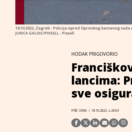
18.10.2022.,Zagreb - Policija ispred Opcinskog kaznenog suda u
JURICA GALOIC/PIXSELL - Pixsell
HODAK PRIGOVORIO
Franciškov
lancima: P
sve osigur
PIŠE: DESK
/
18.10.2022. u 20:03