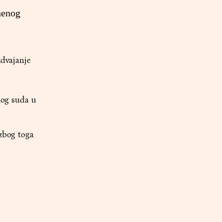
znenog
zdvajanje
nog suda u
 zbog toga