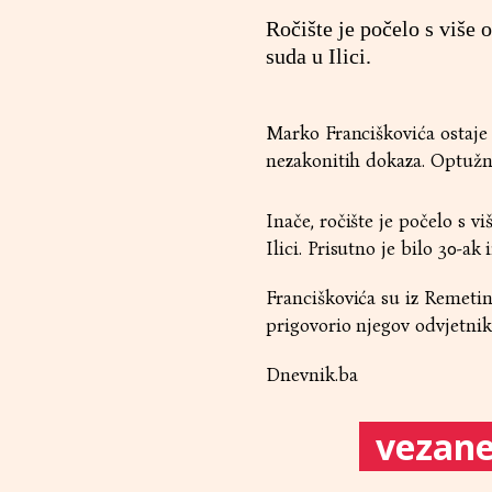
Ročište je počelo s više 
suda u Ilici.
Marko Franciškovića ostaje 
nezakonitih dokaza. Optužnic
Inače, ročište je počelo s v
Ilici. Prisutno je bilo 30-ak
Franciškovića su iz Remetin
prigovorio njegov odvjetni
Dnevnik.ba
vezane 