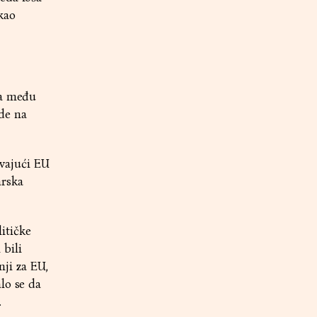
 kao
va među
de na
ivajući EU
arska
itičke
bili
ji za EU,
lo se da
.