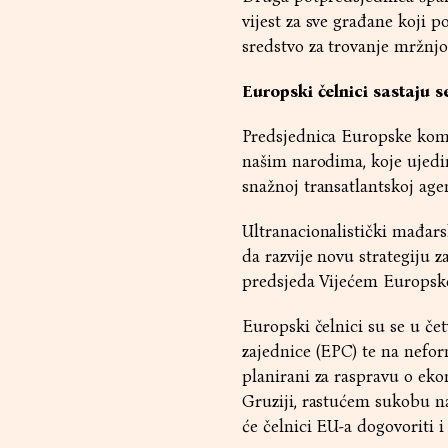
vijest za sve građane koji p
sredstvo za trovanje mržnj
Europski čelnici sastaju 
Predsjednica Europske komis
našim narodima, koje ujedi
snažnoj transatlantskoj agen
Ultranacionalistički mađar
da razvije novu strategiju 
predsjeda Vijećem Europske
Europski čelnici su se u č
zajednice (EPC) te na nefo
planirani za raspravu o eko
Gruziji, rastućem sukobu na
će čelnici EU-a dogovoriti 