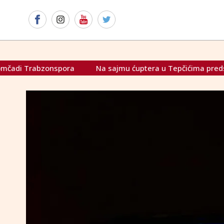
sajmu ćuptera u Tepčićima predstavit će se 13 izlagača iz Hrva