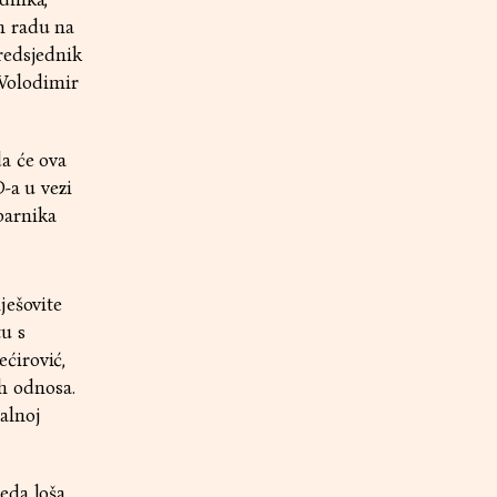
m radu na
redsjednik
Volodimir
a će ova
-a u vezi
parnika
ješovite
u s
ćirović,
ih odnosa.
alnoj
eda loša