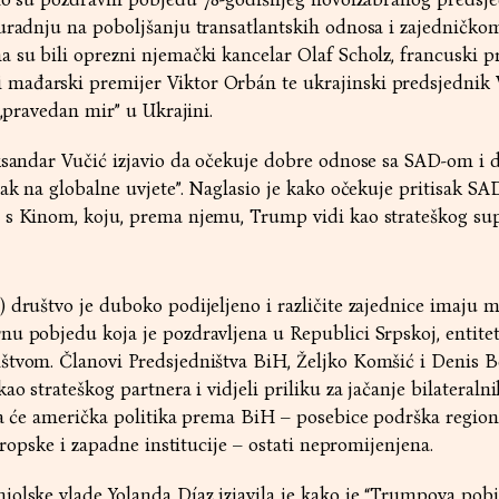
suradnju na poboljšanju transatlantskih odnosa i zajedničko
 su bili oprezni njemački kancelar Olaf Scholz, francuski p
mađarski premijer Viktor Orbán te ukrajinski predsjednik 
 „pravedan mir” u Ukrajini.
ksandar Vučić izjavio da očekuje dobre odnose sa SAD-om i d
ak na globalne uvjete”. Naglasio je kako očekuje pritisak SAD
 s Kinom, koju, prema njemu, Trump vidi kao strateškog su
 društvo je duboko podijeljeno i različite zajednice imaju m
u pobjedu koja je pozdravljena u Republici Srpskoj, entitet
štvom. Članovi Predsjedništva BiH, Željko Komšić i Denis Be
ao strateškog partnera i vidjeli priliku za jačanje bilateraln
da će američka politika prema BiH – posebice podrška region
europske i zapadne institucije – ostati nepromijenjena.
olske vlade Yolanda Díaz izjavila je kako je “Trumpova pobj