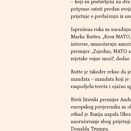
– koji su postavljeni na dv
potpuno ostati predan svoj
prijetnje o povlačenju iz sav
Ispružena ruka za suradnj
Marka Ruttea. „Kroz NATO, 
interese, umnožavaju ameri
premijer. „Zajedno, NATO sa
svjetske vojne moći”, dodao 
Rutte je također rekao da 
mandata – mandata koji je 
raspodjelu tereta i ojačao s
Bivši litavski premijer And
europskog povjerenika za o
otkad je Rusija napala Ukra
naoružavanje zbog prijetnji
Donalda Trumpa.