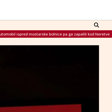
lnice pa ga zapalili kod Neretve
Raspala se Scholzova koal