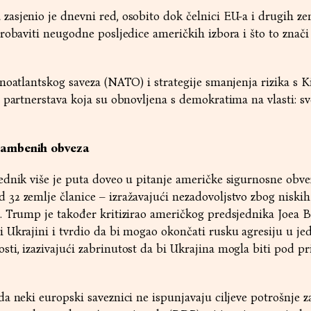
asjenio je dnevni red, osobito dok čelnici EU-a i drugih ze
robaviti neugodne posljedice američkih izbora i što to znači
noatlantskog saveza (NATO) i strategije smanjenja rizika s 
 partnerstava koja su obnovljena s demokratima na vlasti: sv
rambenih obveza
ednik više je puta doveo u pitanje američke sigurnosne obv
32 zemlje članice – izražavajući nezadovoljstvo zbog niskih
. Trump je također kritizirao američkog predsjednika Joea 
 Ukrajini i tvrdio da bi mogao okončati rusku agresiju u j
i, izazivajući zabrinutost da bi Ukrajina mogla biti pod p
a neki europski saveznici ne ispunjavaju ciljeve potrošnje 