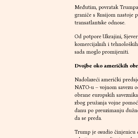
Međutim, povratak Trumpa z
graniče s Rusijom nastoje p
transatlantske odnose.
Od potpore Ukrajini, Sjever
komercijalnih i tehnoloških
sada moglo promijeniti.
Dvojbe oko američkih ob
Nadolazeći američki predsj
NATO-u – vojnom savezu od 
obrane europskih saveznika
zbog pružanja vojne pomoći
danu po preuzimanju dužnost
da se preda.
Trump je osudio činjenicu d