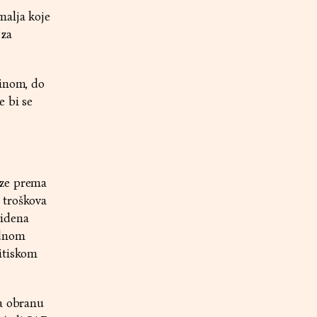
malja koje
 za
Kinom, do
e bi se
eze prema
 troškova
Bidena
ednom
ritiskom
za obranu