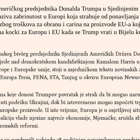
američkog predsjednika Donalda Trumpa u Sjedinjenim
va zabrinutost u Europi koja strahuje od ponavljanja
 zbog troškova za obranu i carina na proizvode EU-a koj
na kocki za Europu i EU kada se Trump vrati u Bijelu 
anskog bivšeg predsjednika Sjedinjenih Američkih Država D
jede nad demokratskom kandidatkinjom Kamalom Harris u 
rope i Europske unije, stoji u zajedničkom tekstu novinskih 
 Europa Press, FENA, STA, Tanjug u okviru European News
ma koje donosi Trumpov povratak je strah da bi mogao naru
nuti podršku Ukrajini, dok bi istovremeno mogao započeti tr
ropske proizvode. U isto vrijeme, Europa je u osjetljivoj situ
alicija vlade njezine najveće ekonomije, Njemačke, srušila z
onomskih reformi.
no su pozdravili pobjedu 78-godišnjeg novoizabranog predsje