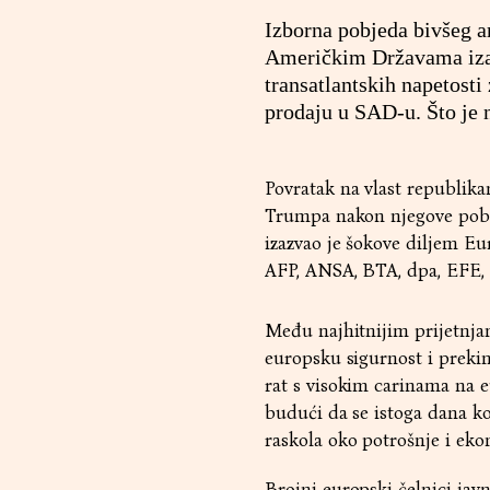
Izborna pobjeda bivšeg 
Američkim Državama izazi
transatlantskih napetosti
prodaju u SAD-u. Što je 
Povratak na vlast republik
Trumpa nakon njegove pob
izazvao je šokove diljem Eu
AFP, ANSA, BTA, dpa, EFE,
Među najhitnijim prijetnja
europsku sigurnost i preki
rat s visokim carinama na eu
budući da se istoga dana ko
raskola oko potrošnje i ek
Brojni europski čelnici jav