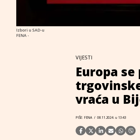
Izbori u SAD-u
FENA -
VIJESTI
Europa se
trgovinsk
vraća u Bi
PIŠE: FENA
/
08.11.2024. u 13:43