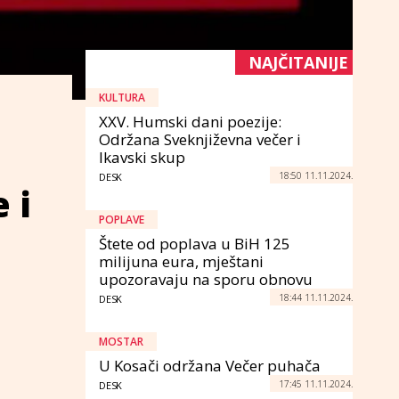
NAJČITANIJE
KULTURA
XXV. Humski dani poezije:
Održana Sveknjiževna večer i
Ikavski skup
18:50 11.11.2024.
DESK
 i
POPLAVE
Štete od poplava u BiH 125
milijuna eura, mještani
upozoravaju na sporu obnovu
18:44 11.11.2024.
DESK
MOSTAR
U Kosači održana Večer puhača
17:45 11.11.2024.
DESK