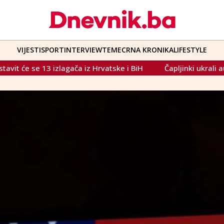
VIJESTI
SPORT
INTERVIEW
TEME
CRNA KRONIKA
LIFESTYLE
tske i BiH
Čapljinki ukrali automobil ispred mostarske bo