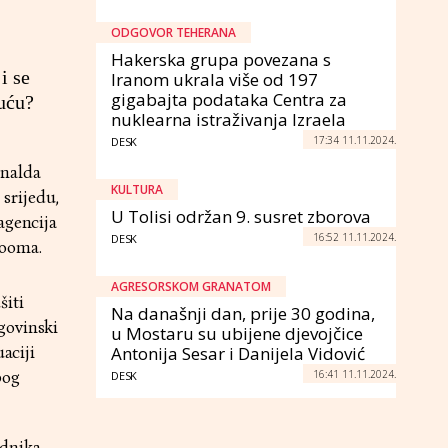
ODGOVOR TEHERANA
Hakerska grupa povezana s
i se
Iranom ukrala više od 197
gigabajta podataka Centra za
kuću?
nuklearna istraživanja Izraela
17:34 11.11.2024.
DESK
onalda
KULTURA
srijedu,
U Tolisi održan 9. susret zborova
agencija
16:52 11.11.2024.
DESK
rooma.
AGRESORSKOM GRANATOM
šiti
Na današnji dan, prije 30 godina,
govinski
u Mostaru su ubijene djevojčice
aciji
Antonija Sesar i Danijela Vidović
16:41 11.11.2024.
bog
DESK
dnika,