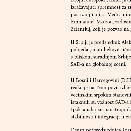
izražavajući spremnost za 
postizanju mira. Među njima
Emmanuel Macron, radosni 
Zelenskij, koji je pozvao na
U Srbiji je predsjednik Ale
pobjeda „imati ljekovit učin
s bliskom suradnjom Srbije
SAD-a na globalnoj sceni.
U Bosni i Hercegovini (BiH)
reakcije na Trumpovu izborn
većinskim srpskim stanovni
istaknuli su važnost SAD-a k
Ipak, analitičari smatraju 
stabilnosti i integraciji u 
Druga potpredsjednica španj