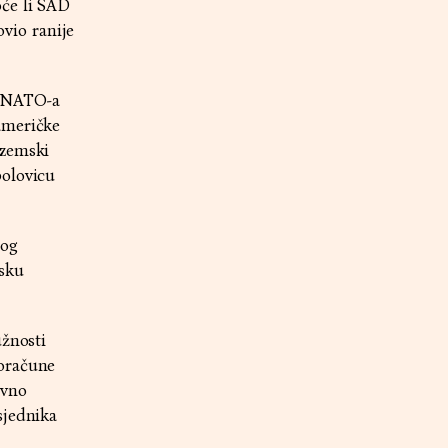
oće li SAD
vio ranije
a NATO-a
američke
ozemski
polovicu
vog
tsku
užnosti
roračune
ovno
sjednika