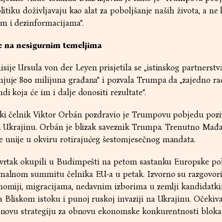
olitiku doživljavaju kao alat za poboljšanje naših života, a ne
om i dezinformacijama”.
se na nesigurnim temeljima
ije Ursula von der Leyen prisjetila se „istinskog partnerst
njuje 800 milijuna građana” i pozvala Trumpa da „zajedno ra
di koja će im i dalje donositi rezultate”.
ski čelnik Viktor Orbán pozdravio je Trumpovu pobjedu poz
za Ukrajinu. Orbán je blizak saveznik Trumpa. Trenutno Mađ
 unije u okviru rotirajućeg šestomjesečnog mandata.
etvrtak okupili u Budimpešti na petom sastanku Europske pol
rmalnom summitu čelnika EU-a u petak. Izvorno su razgovori 
nomiji, migracijama, nedavnim izborima u zemlji kandidatkin
 Bliskom istoku i punoj ruskoj invaziji na Ukrajinu. Očekiva
i novu strategiju za obnovu ekonomske konkurentnosti bloka