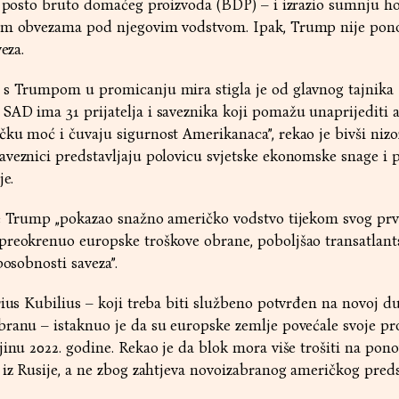
a posto bruto domaćeg proizvoda (BDP) – i izrazio sumnju h
im obvezama pod njegovim vodstvom. Ipak, Trump nije pono
eza.
u s Trumpom u promicanju mira stigla je od glavnog tajnik
SAD ima 31 prijatelja i saveznika koji pomažu unaprijediti 
čku moć i čuvaju sigurnost Amerikanaca”, rekao je bivši niz
veznici predstavljaju polovicu svjetske ekonomske snage i 
je.
je Trump „pokazao snažno američko vodstvo tijekom svog pr
preokrenuo europske troškove obrane, poboljšao transatlan
posobnosti saveza”.
rius Kubilius – koji treba biti službeno potvrđen na novoj d
branu – istaknuo je da su europske zemlje povećale svoje p
jinu 2022. godine. Rekao je da blok mora više trošiti na pon
 iz Rusije, a ne zbog zahtjeva novoizabranog američkog pred