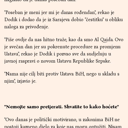
"Poseban je meni jer mi je danas rođendan", rekao je
Dodik i dodao da je iz Sarajeva dobio "čestitku" u obliku
naloga za privođenje.
"Piše ovdje da nas hitno traže, kao da smo Al Qaida. Ovo
je svečan dan jer su pokrenute procedure za promjenu
Ustava", rekao je Dodik i pozvao sve da sudjeluju u
javnoj raspravi o novom Ustavu Republike Srpske.
"Nama nije cilj biti protiv Ustava BiH, nego u skladu s
njim", izjavio je.
"Nemojte samo pretjerati. Shvatite to kako hoćete"
"Ovo danas je politički motivirano, u zakonima BiH ne
postoji kazneno djelo za koje nas mogu optužiti. Nisam