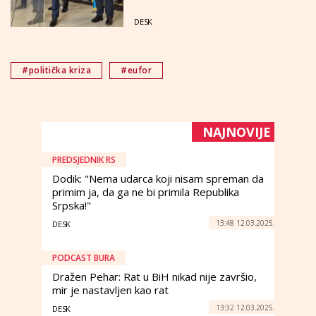
DESK
#politička kriza
#eufor
NAJNOVIJE
PREDSJEDNIK RS
Dodik: "Nema udarca koji nisam spreman da
primim ja, da ga ne bi primila Republika
Srpska!"
13:48 12.03.2025.
DESK
PODCAST BURA
Dražen Pehar: Rat u BiH nikad nije završio,
mir je nastavljen kao rat
13:32 12.03.2025.
DESK