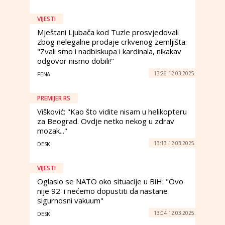
VIJESTI
Mještani Ljubača kod Tuzle prosvjedovali
zbog nelegalne prodaje crkvenog zemljišta:
"Zvali smo i nadbiskupa i kardinala, nikakav
odgovor nismo dobili!"
13:26 12.03.2025.
FENA
PREMIJER RS
Višković: "Kao što vidite nisam u helikopteru
za Beograd. Ovdje netko nekog u zdrav
mozak..."
13:13 12.03.2025.
DESK
VIJESTI
Oglasio se NATO oko situacije u BiH: "Ovo
nije 92' i nećemo dopustiti da nastane
sigurnosni vakuum"
13:04 12.03.2025.
DESK