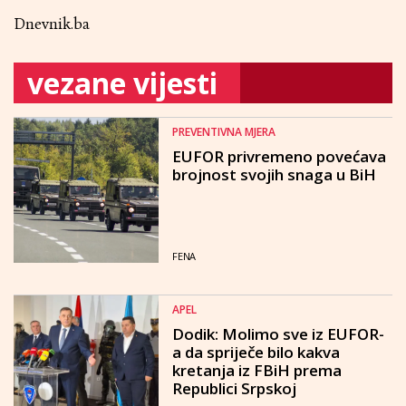
Dnevnik.ba
vezane vijesti
PREVENTIVNA MJERA
EUFOR privremeno povećava
brojnost svojih snaga u BiH
FENA
APEL
Dodik: Molimo sve iz EUFOR-
a da spriječe bilo kakva
kretanja iz FBiH prema
Republici Srpskoj