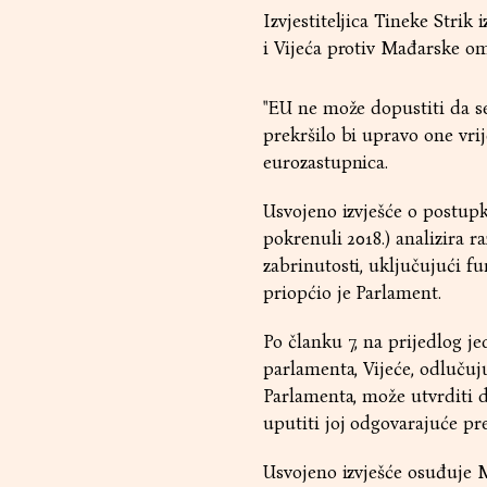
Izvjestiteljica Tineke Strik
i Vijeća protiv Mađarske om
"EU ne može dopustiti da se
prekršilo bi upravo one vri
eurozastupnica.
Usvojeno izvješće o postup
pokrenuli 2018.) analizira r
zabrinutosti, uključujući f
priopćio je Parlament.
Po članku 7, na prijedlog j
parlamenta, Vijeće, odlučuj
Parlamenta, može utvrditi d
uputiti joj odgovarajuće pr
Usvojeno izvješće osuđuje M