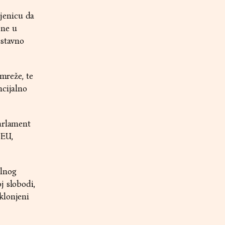
jenicu da
ene u
ustavno
 mreže, te
ncijalno
Parlament
 EU,
alnog
j slobodi,
klonjeni