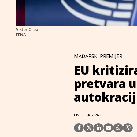
Viktor Orban
FENA -
MAĐARSKI PREMIJER
EU kritizi
pretvara u
autokracij
PIŠE: DESK
/
26.2.