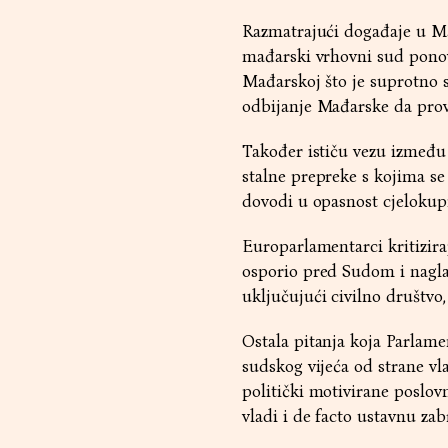
Razmatrajući događaje u Ma
mađarski vrhovni sud ponov
Mađarskoj što je suprotno s
odbijanje Mađarske da prov
Također ističu vezu između k
stalne prepreke s kojima se
dovodi u opasnost cjelokup
Europarlamentarci kritizira
osporio pred Sudom i naglaš
uključujući civilno društvo,
Ostala pitanja koja Parlame
sudskog vijeća od strane vl
politički motivirane poslov
vladi i de facto ustavnu za