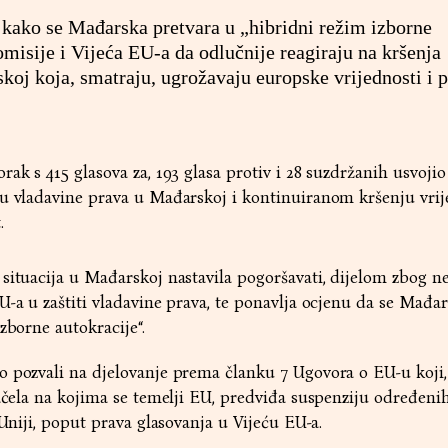
 kako se Mađarska pretvara u „hibridni režim izborne
omisije i Vijeća EU-a da odlučnije reagiraju na kršenja
koj koja, smatraju, ugrožavaju europske vrijednosti i 
ak s 415 glasova za, 193 glasa protiv i 28 suzdržanih usvojio
ju vladavine prava u Mađarskoj i kontinuiranom kršenju vrij
.
situacija u Mađarskoj nastavila pogoršavati, dijelom zbog n
U-a u zaštiti vladavine prava, te ponavlja ocjenu da se Mađa
izborne autokracije“.
o pozvali na djelovanje prema članku 7 Ugovora o EU-u koji
načela na kojima se temelji EU, predviđa suspenziju određeni
 Uniji, poput prava glasovanja u Vijeću EU-a.