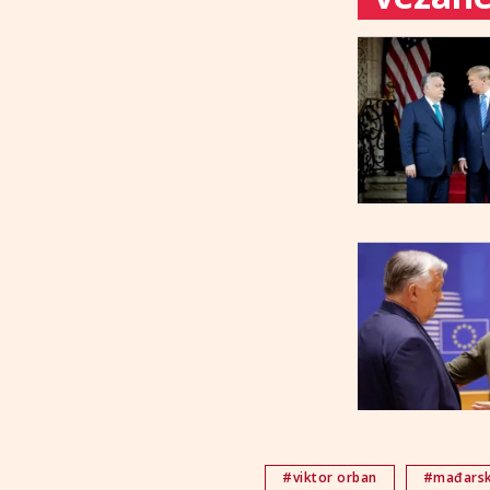
#viktor orban
#mađars