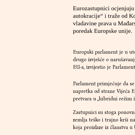
Eurozastupnici ocjenjuju
autokracije“ i traže od K
vladavine prava u Mađars
poredak Europske unije.
Europski parlament je u utor
drugo izvješće o narušavan
EU-a, izvijestio je Parlament
Parlament primjećuje da se 
napretka od strane Vijeća E
pretvara u „hibridni režim 
Zastupnici su stoga ponovn
zemlja teško i trajno krši 
koja proizlaze iz članstva u