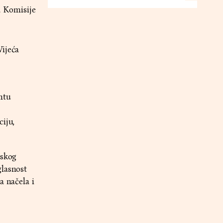
ja Komisije
Vijeća
ntu
iju,
pskog
glasnost
a načela i