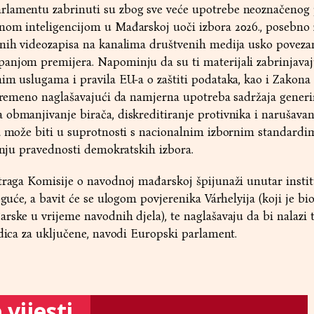
lamentu zabrinuti su zbog sve veće upotrebe neoznačenog 
nom inteligencijom u Mađarskoj uoči izbora 2026., posebno
žnih videozapisa na kanalima društvenih medija usko poveza
anjom premijera. Napominju da su ti materijali zabrinjavaj
im uslugama i pravila EU-a o zaštiti podataka, kao i Zakona
tovremeno naglašavajući da namjerna upotreba sadržaja gener
obmanjivanje birača, diskreditiranje protivnika i narušavan
a može biti u suprotnosti s nacionalnim izbornim standardi
etnju pravednosti demokratskih izbora.
traga Komisije o navodnoj mađarskoj špijunaži unutar insti
oguće, a bavit će se ulogom povjerenika Várhelyija (koji je bio
rske u vrijeme navodnih djela), te naglašavaju da bi nalazi t
edica za uključene, navodi Europski parlament.
vijesti