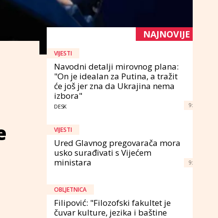
NAJNOVIJE
VIJESTI
Navodni detalji mirovnog plana:
"On je idealan za Putina, a tražit
će još jer zna da Ukrajina nema
izbora"
9:
DESK
e
VIJESTI
Ured Glavnog pregovarača mora
usko surađivati s Vijećem
ministara
9:
OBLJETNICA
Filipović: "Filozofski fakultet je
čuvar kulture, jezika i baštine