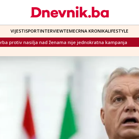
VIJESTI
SPORT
INTERVIEW
TEME
CRNA KRONIKA
LIFESTYLE
nije jednokratna kampanja
U Mostaru obilježena 30. oblje