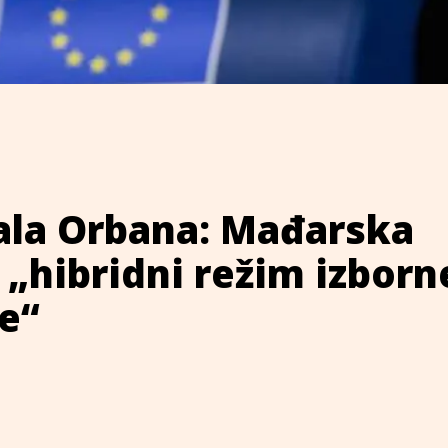
rala Orbana: Mađarska
 „hibridni režim izborn
e“