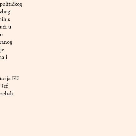
političkog
 zbog
nih s
ući u
 o
iranog
je
ma i
tucija EU
 šef
rebali