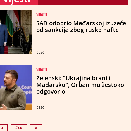
VIJESTI
SAD odobrio Mađarskoj izuzeće
od sankcija zbog ruske nafte
DESK
VIJESTI
Zelenski: "Ukrajina brani i
Mađarsku", Orban mu žestoko
odgovorio
DESK
ka
#eu
#