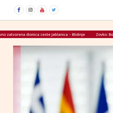
anica – Blidinje
Zovko: Borba protiv nasilja nad ženama 