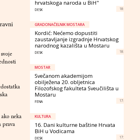
hrvatskoga naroda u BiH"
18:
DESK
pravni
GRADONAČELNIK MOSTARA
Kordić: Nećemo dopustiti
zaustavljanje izgradnje Hrvatskog
narodnog kazališta u Mostaru
18:
DESK
 svoje
ednosti
MOSTAR
Svečanom akademijom
obilježena 20. obljetnica
edostatka
Filozofskog fakulteta Sveučilišta u
Mostaru
rska
17:
FENA
, ako neka
KULTURA
h prava
16. Dani kulturne baštine Hrvata
BiH u Vodicama
17:
DESK