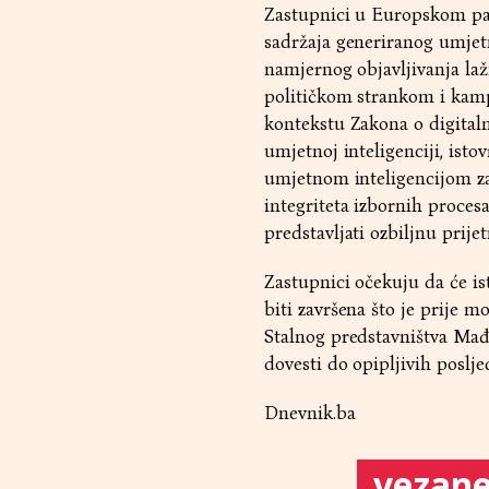
Zastupnici u Europskom par
sadržaja generiranog umjet
namjernog objavljivanja la
političkom strankom i kamp
kontekstu Zakona o digitaln
umjetnoj inteligenciji, is
umjetnom inteligencijom za 
integriteta izbornih proces
predstavljati ozbiljnu prij
Zastupnici očekuju da će is
biti završena što je prije m
Stalnog predstavništva Mađa
dovesti do opipljivih poslj
Dnevnik.ba
vezane 