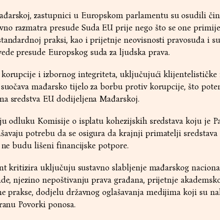
đarskoj, zastupnici u Europskom parlamentu su osudili čin
no razmatra presude Suda EU prije nego što se one primij
tandardnoj praksi, kao i prijetnje neovisnosti pravosuđa i s
ede presude Europskog suda za ljudska prava.
orupcije i izbornog integriteta, uključujući klijentelističke
 suočava mađarsko tijelo za borbu protiv korupcije, što pote
na sredstva EU dodijeljena Mađarskoj.
ju odluku Komisije o isplatu kohezijskih sredstava koju je 
avaju potrebu da se osigura da krajnji primatelji sredstava
 ne budu lišeni financijske potpore.
nt kritizira uključuju sustavno slabljenje mađarskog nacion
ade, njezino nepoštivanju prava građana, prijetnje akademsko
ne prakse, dodjelu državnog oglašavanja medijima koji su na
branu Povorki ponosa.