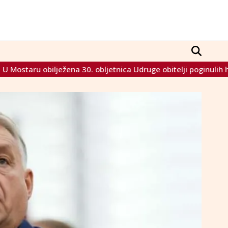
tnica Udruge obitelji poginulih hrvatskih branitelja HVO-a HR 