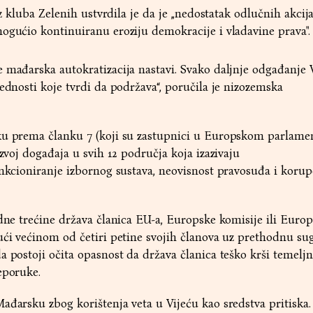
 iz kluba Zelenih ustvrdila je da je „nedostatak odlučnih akci
ogućio kontinuiranu eroziju demokracije i vladavine prava".
 mađarska autokratizacija nastavi. Svako daljnje odgađanje 
jednosti koje tvrdi da podržava“, poručila je nizozemska
ku prema članku 7 (koji su zastupnici u Europskom parlame
azvoj događaja u svih 12 područja koja izazivaju
unkcioniranje izbornog sustava, neovisnost pravosuđa i korupc
edne trećine država članica EU-a, Europske komisije ili Euro
ući većinom od četiri petine svojih članova uz prethodnu su
a postoji očita opasnost da država članica teško krši temeljn
eporuke.
ađarsku zbog korištenja veta u Vijeću kao sredstva pritiska.