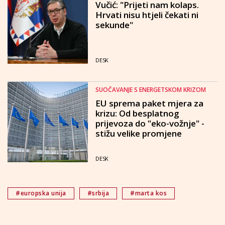
Vučić: "Prijeti nam kolaps.
Hrvati nisu htjeli čekati ni
sekunde"
DESK
SUOČAVANJE S ENERGETSKOM KRIZOM
EU sprema paket mjera za
krizu: Od besplatnog
prijevoza do "eko-vožnje" -
stižu velike promjene
DESK
#europska unija
#srbija
#marta kos