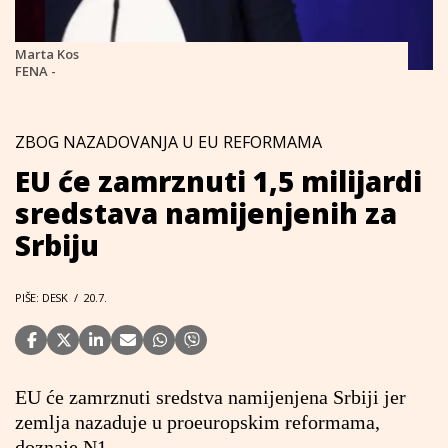
Marta Kos
FENA -
ZBOG NAZADOVANJA U EU REFORMAMA
EU će zamrznuti 1,5 milijardi
sredstava namijenjenih za
Srbiju
PIŠE: DESK
/
20.7.
EU će zamrznuti sredstva namijenjena Srbiji jer
zemlja nazaduje u proeuropskim reformama,
doznaje N1.