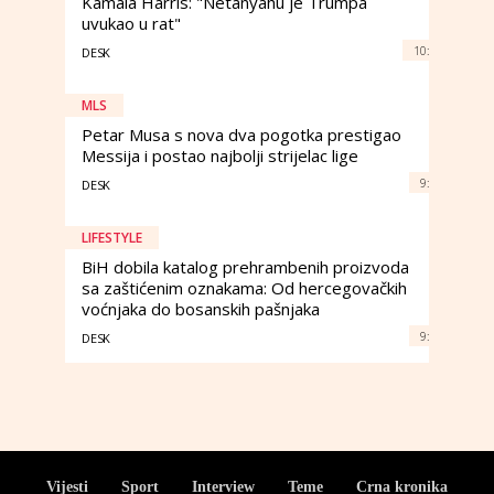
Kamala Harris: "Netanyahu je Trumpa
uvukao u rat"
10:
DESK
MLS
Petar Musa s nova dva pogotka prestigao
Messija i postao najbolji strijelac lige
9:
DESK
LIFESTYLE
BiH dobila katalog prehrambenih proizvoda
sa zaštićenim oznakama: Od hercegovačkih
voćnjaka do bosanskih pašnjaka
9:
DESK
Vijesti
Sport
Interview
Teme
Crna kronika