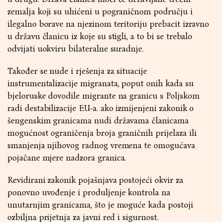
zemalja koji su uhićeni u pograničnom području i
ilegalno borave na njezinom teritoriju prebacit izravno
u državu članicu iz koje su stigli, a to bi se trebalo
odvijati uokviru bilateralne suradnje.
Također se nude i rješenja za situacije
instrumentalizacije migranata, poput onih kada su
bjeloruske dovodile migrante na granicu s Poljskom
radi destabilizacije EU-a. ako izmijenjeni zakonik o
šengenskim granicama nudi državama članicama
mogućnost ograničenja broja graničnih prijelaza ili
smanjenja njihovog radnog vremena te omogućava
pojačane mjere nadzora granica.
Revidirani zakonik pojašnjava postojeći okvir za
ponovno uvođenje i produljenje kontrola na
unutarnjim granicama, što je moguće kada postoji
ozbiljna prijetnja za javni red i sigurnost.