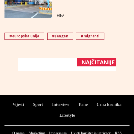
HINA
#europska unija
#šengen
#migranti
NAJČITANIJE
Vijesti
Sport
Interview
Teme
Crna kronika
Lifestyle
O nama
Marketing
Impressum
Uvjeti korištenja i privacy
RSS