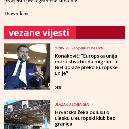
provjera i prekogranične suradnje.
Dnevnik.ba
vezane vijesti
MINISTAR VANJSKIH POSLOVA
Konaković: "Europska unija
mora shvatiti da migranti u
BiH dolaze preko Europske
unije"
DESK
ULAZAK U SCHENGEN
Hrvatska čeka odluku o
ulasku u europski klub bez
granica