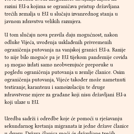
razini EU-a kojima se ograničava pristup državljana
trećih zemalja u EU u slučaju izvanrednog stanja u
javnom zdravstvu velikih razmjera.
U tom slučaju nova pravila daju mogućnost, nakon
odluke Vijeća, uvođenja usklađenih privremenih
ograničenja putovanja na vanjskoj granici EU-a. Ranije
to nije bilo moguće pa je EU tijekom pandemije covida
19 mogao izdati samo neobvezujuće preporuke u
pogledu ograničenja putovanja u zemlje članice. Osim
ograničenja putovanja, Vijeće također može nametnuti
testiranje, karantenu i samoizolaciju te druge
zdravstvene mjere za građane koji nisu državljani EU-a
koji ulaze u EU.
Uredba sadrži i odredbe koje će pomoći u rješavanju
sekundarnog kretanja migranata iz jedne države članice
u drugu. Država članica moći će državljane trećih