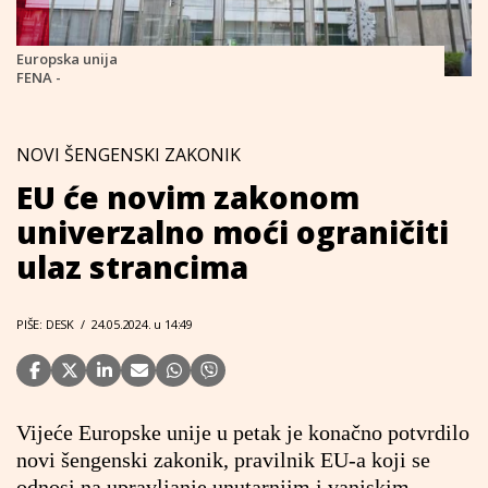
Europska unija
FENA -
NOVI ŠENGENSKI ZAKONIK
EU će novim zakonom
univerzalno moći ograničiti
ulaz strancima
PIŠE: DESK
/
24.05.2024. u 14:49
Vijeće Europske unije u petak je konačno potvrdilo
novi šengenski zakonik, pravilnik EU-a koji se
odnosi na upravljanje unutarnjim i vanjskim