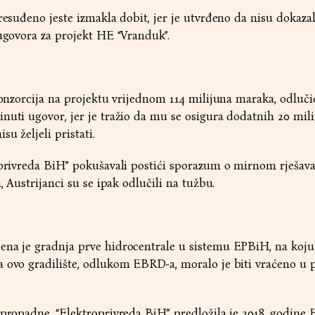
resuđeno jeste izmakla dobit, jer je utvrđeno da nisu dokazal
 ugovora za projekt HE “Vranduk”.
 konzorcija na projektu vrijednom 114 milijuna maraka, odluči
inuti ugovor, jer je tražio da mu se osigura dodatnih 20 mi
u željeli pristati.
roprivreda BiH” pokušavali postići sporazum o mirnom rješav
, Austrijanci su se ipak odlučili na tužbu.
ena je gradnja prve hidrocentrale u sistemu EPBiH, na koju
a ovo gradilište, odlukom EBRD-a, moralo je biti vraćeno u 
 propadne, “Elektroprivreda BiH” predložila je 2018. godin