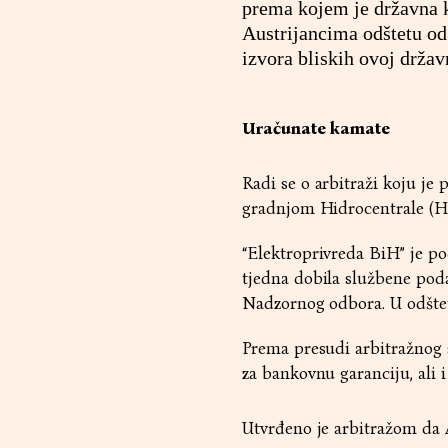
prema kojem je državna 
Austrijancima odštetu od
izvora bliskih ovoj držav
Uračunate kamate
Radi se o arbitraži koju je
gradnjom Hidrocentrale (HE)
“Elektroprivreda BiH” je po
tjedna dobila službene poda
Nadzornog odbora. U odštet
Prema presudi arbitražnog s
za bankovnu garanciju, ali i
Utvrđeno je arbitražom da Au