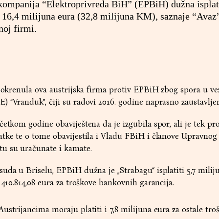
kompanija “Elektroprivreda BiH” (EPBiH) dužna isplat
 16,4 milijuna eura (32,8 milijuna KM), saznaje “
Avaz
noj firmi.
 pokrenula ova austrijska firma protiv EPBiH zbog spora u vez
 “Vranduk”, čiji su radovi 2016. godine naprasno zaustavljen
četkom godine obaviještena da je izgubila spor, ali je tek pr
tke te o tome obavijestila i Vladu FBiH i članove Upravnog 
u su uračunate i kamate.
uda u Briselu, EPBiH dužna je „Strabagu“ isplatiti 5,7 milij
 410.814,08 eura za troškove bankovnih garancija.
strijancima moraju platiti i 7,8 milijuna eura za ostale tro