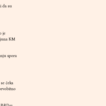
i da su
o je
lijuna KM
anju spora
 se čeka
prvobitno
e EBRD-u