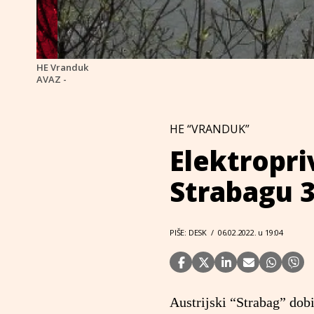
HE Vranduk
AVAZ -
HE “VRANDUK”
Elektropri
Strabagu 3
PIŠE: DESK
/
06.02.2022. u 19:04
Austrijski “Strabag” dob