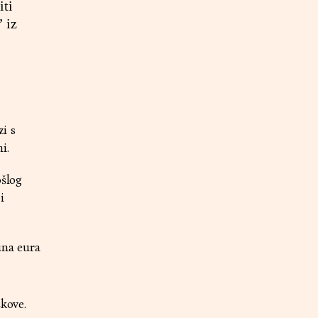
iti
” iz
i s
i.
ošlog
i
una eura
škove.