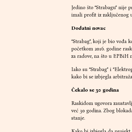
Jedino što “Strabagu” nije p
imali profit iz zaključenog
Dodatni novac
“Strabag”, koji je bio vođa
početkom 2016. godine rask
za radove, na što u EPBiH nis
Iako su “Strabag” i “Elekt
kako bi se izbjegla arbitraža
Čekalo se 30 godina
Raskidom ugovora zaustavlj
već 30 godina. Zbog blokad
stanje.
Kako bi izbjegla da projekt