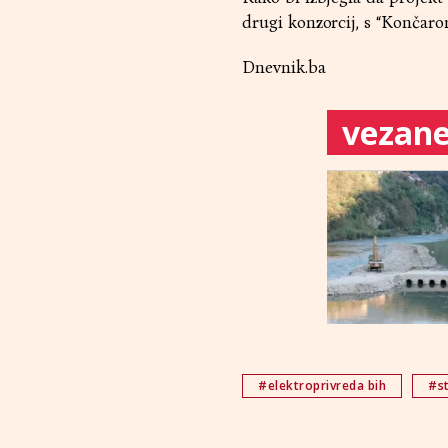
drugi konzorcij, s “Končarom
Dnevnik.ba
vezane 
#elektroprivreda bih
#s