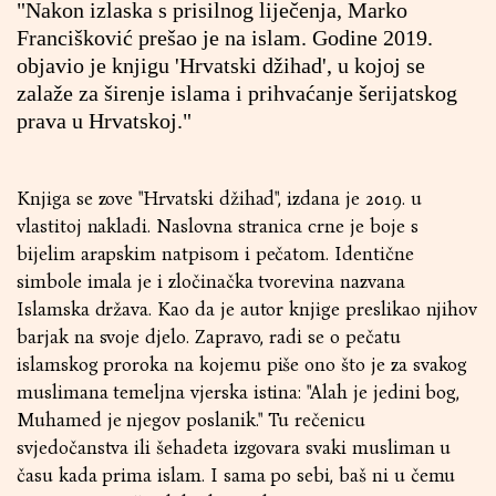
"Nakon izlaska s prisilnog liječenja, Marko
Francišković prešao je na islam. Godine 2019.
objavio je knjigu 'Hrvatski džihad', u kojoj se
zalaže za širenje islama i prihvaćanje šerijatskog
prava u Hrvatskoj."
Knjiga se zove "Hrvatski džihad", izdana je 2019. u
vlastitoj nakladi. Naslovna stranica crne je boje s
bijelim arapskim natpisom i pečatom. Identične
simbole imala je i zločinačka tvorevina nazvana
Islamska država. Kao da je autor knjige preslikao njihov
barjak na svoje djelo. Zapravo, radi se o pečatu
islamskog proroka na kojemu piše ono što je za svakog
muslimana temeljna vjerska istina: "Alah je jedini bog,
Muhamed je njegov poslanik." Tu rečenicu
svjedočanstva ili šehadeta izgovara svaki musliman u
času kada prima islam. I sama po sebi, baš ni u čemu