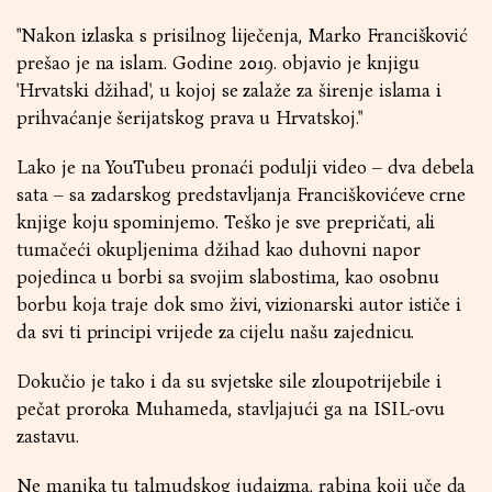
"Nakon izlaska s prisilnog liječenja, Marko Francišković
prešao je na islam. Godine 2019. objavio je knjigu
'Hrvatski džihad', u kojoj se zalaže za širenje islama i
prihvaćanje šerijatskog prava u Hrvatskoj."
Lako je na YouTubeu pronaći podulji video – dva debela
sata – sa zadarskog predstavljanja Franciškovićeve crne
knjige koju spominjemo. Teško je sve prepričati, ali
tumačeći okupljenima džihad kao duhovni napor
pojedinca u borbi sa svojim slabostima, kao osobnu
borbu koja traje dok smo živi, vizionarski autor ističe i
da svi ti principi vrijede za cijelu našu zajednicu.
Dokučio je tako i da su svjetske sile zloupotrijebile i
pečat proroka Muhameda, stavljajući ga na ISIL-ovu
zastavu.
Ne manjka tu talmudskog judaizma, rabina koji uče da