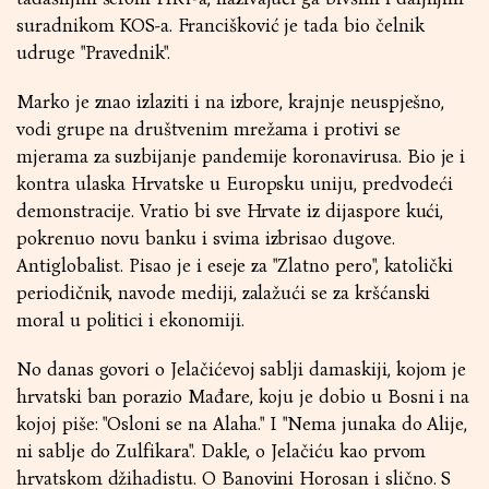
suradnikom KOS-a. Francišković je tada bio čelnik
udruge "Pravednik".
Marko je znao izlaziti i na izbore, krajnje neuspješno,
vodi grupe na društvenim mrežama i protivi se
mjerama za suzbijanje pandemije koronavirusa. Bio je i
kontra ulaska Hrvatske u Europsku uniju, predvodeći
demonstracije. Vratio bi sve Hrvate iz dijaspore kući,
pokrenuo novu banku i svima izbrisao dugove.
Antiglobalist. Pisao je i eseje za "Zlatno pero", katolički
periodičnik, navode mediji, zalažući se za kršćanski
moral u politici i ekonomiji.
No danas govori o Jelačićevoj sablji damaskiji, kojom je
hrvatski ban porazio Mađare, koju je dobio u Bosni i na
kojoj piše: "Osloni se na Alaha." I "Nema junaka do Alije,
ni sablje do Zulfikara". Dakle, o Jelačiću kao prvom
hrvatskom džihadistu. O Banovini Horosan i slično. S