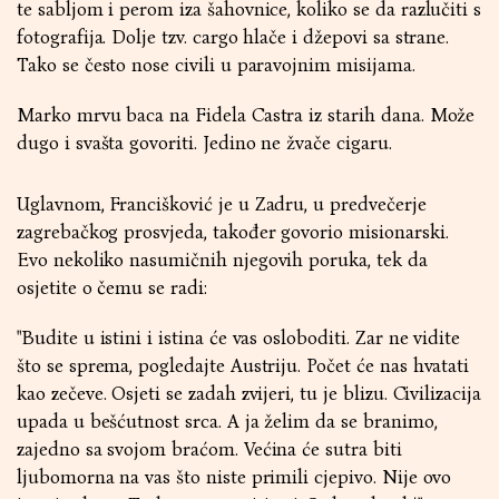
te sabljom i perom iza šahovnice, koliko se da razlučiti s
fotografija. Dolje tzv. cargo hlače i džepovi sa strane.
Tako se često nose civili u paravojnim misijama.
Marko mrvu baca na Fidela Castra iz starih dana. Može
dugo i svašta govoriti. Jedino ne žvače cigaru.
Uglavnom, Francišković je u Zadru, u predvečerje
zagrebačkog prosvjeda, također govorio misionarski.
Evo nekoliko nasumičnih njegovih poruka, tek da
osjetite o čemu se radi:
"Budite u istini i istina će vas osloboditi. Zar ne vidite
što se sprema, pogledajte Austriju. Počet će nas hvatati
kao zečeve. Osjeti se zadah zvijeri, tu je blizu. Civilizacija
upada u bešćutnost srca. A ja želim da se branimo,
zajedno sa svojom braćom. Većina će sutra biti
ljubomorna na vas što niste primili cjepivo. Nije ovo