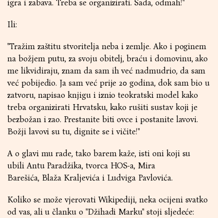
igra i zabava. Treba se organizirati. Sada, odmah!"
Ili:
"Tražim zaštitu stvoritelja neba i zemlje. Ako i poginem
na božjem putu, za svoju obitelj, braću i domovinu, ako
me likvidiraju, znam da sam ih već nadmudrio, da sam
već pobijedio. Ja sam već prije 20 godina, dok sam bio u
zatvoru, napisao knjigu i iznio teokratski model kako
treba organizirati Hrvatsku, kako rušiti sustav koji je
bezbožan i zao. Prestanite biti ovce i postanite lavovi.
Božji lavovi su tu, dignite se i vičite!"
A o glavi mu rade, tako barem kaže, isti oni koji su
ubili Antu Paradžika, tvorca HOS-a, Mira
Barešića, Blaža Kraljevića i Ludviga Pavlovića.
Koliko se može vjerovati Wikipediji, neka ocijeni svatko
od vas, ali u članku o "Džihadi Marku" stoji sljedeće: