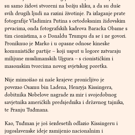
su samo židovi stvoreni na božju sliku, a da su duše
svih drugih ljudi na razini životinje. Pa izlaganje prate
fotografije Vladimira Putina s ortodoksnim židovskim
prvacima, onda fotografskih kadrova Baracka Obame s
tim cionistima, a o Donaldu Trumpu da se i ne govori.
Proniknuo je Marko i u opasne odnose kineske
komunističke partije – koji usput u logore zatvaraju
milijune muslimanskih Ujgura – s cionističkim i
masonskim tvorcima novog svjetskog poretka.
Nije mimoišao ni naše krajeve: pronicljivo je
povezao Osamu bin Ladena, Henryja Kissingera,
dobitnika Nobelove nagrade za mir i svojedobnog
savjetnika američkih predsjednika i državnog tajnika,
te Franju Tuđmana.
Kao, Tuđman je još šezdesetih odlazio Kissingeru i
jugoslavenske ideje zamijenio nacionalnim i