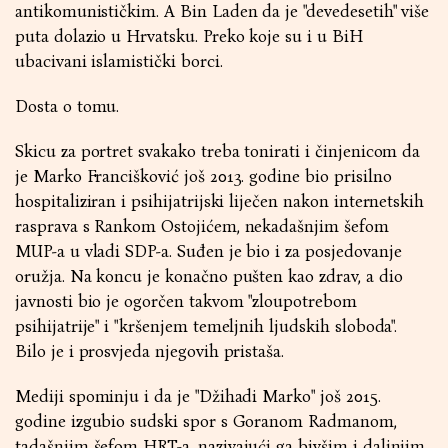
antikomunističkim. A Bin Laden da je "devedesetih" više
puta dolazio u Hrvatsku. Preko koje su i u BiH
ubacivani islamistički borci.
Dosta o tomu.
Skicu za portret svakako treba tonirati i činjenicom da
je Marko Francišković još 2013. godine bio prisilno
hospitaliziran i psihijatrijski liječen nakon internetskih
rasprava s Rankom Ostojićem, nekadašnjim šefom
MUP-a u vladi SDP-a. Suđen je bio i za posjedovanje
oružja. Na koncu je konačno pušten kao zdrav, a dio
javnosti bio je ogorčen takvom "zloupotrebom
psihijatrije" i "kršenjem temeljnih ljudskih sloboda".
Bilo je i prosvjeda njegovih pristaša.
Mediji spominju i da je "Džihadi Marko" još 2015.
godine izgubio sudski spor s Goranom Radmanom,
tadašnjim šefom HRT-a, nazivajući ga bivšim i daljnjim