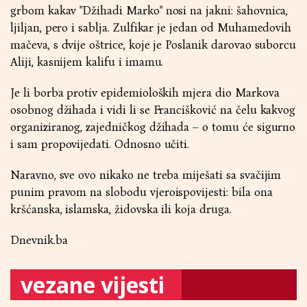
grbom kakav "Džihadi Marko" nosi na jakni: šahovnica,
ljiljan, pero i sablja. Zulfikar je jedan od Muhamedovih
mačeva, s dvije oštrice, koje je Poslanik darovao suborcu
Aliji, kasnijem kalifu i imamu.
Je li borba protiv epidemioloških mjera dio Markova
osobnog džihada i vidi li se Francišković na čelu kakvog
organiziranog, zajedničkog džihada – o tomu će sigurno
i sam propovijedati. Odnosno učiti.
Naravno, sve ovo nikako ne treba miješati sa svačijim
punim pravom na slobodu vjeroispovijesti: bila ona
kršćanska, islamska, židovska ili koja druga.
Dnevnik.ba
vezane vijesti