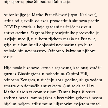
nije sporna, piše
Slobodna Dalmacija
.
Autor knjige je Marko Francišković (1970., Karlovac),
jedna od glavnih zvijezda prosvjednih skupova protiv
COVID potvrda, a koje građani najčešće nazivaju
antivakserima. Zagrebačke prosvjednike predvodio je,
javljaju mediji, u subotu tijekom marša na Prisavlje,
gdje su silom htjeli objasniti novinarima što bi to
trebalo biti novinarstvo. Odnosno, kakve su njihove
vizije.
Nije nosio bizonovo krzno s rogovima, kao onaj vrač ili
guru iz Washingtona u pohodu na Capitol Hill,
odnosno Kongres, u siječnju 2021. godine, ali ga vođom
smatra dio domaćih antivaksera. Čini se da se i lav
Marko slaže s takvom vizijom. Tamna kapa šilterica,
srebrna brada, tamna jakna s hrvatskim grbom i prvim
bijelim poljem, stiliziranim ljiljanovim cvijetom iznad,