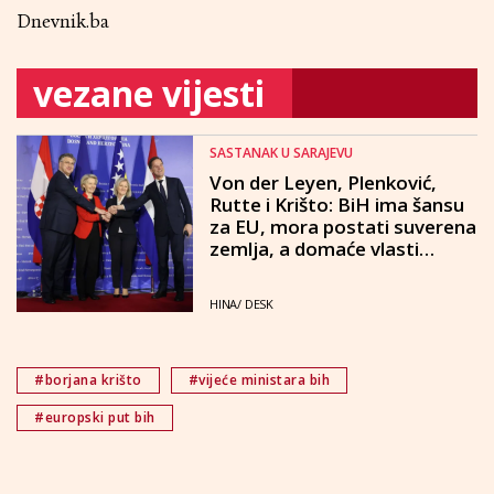
Dnevnik.ba
vezane vijesti
SASTANAK U SARAJEVU
Von der Leyen, Plenković,
Rutte i Krišto: BiH ima šansu
za EU, mora postati suverena
zemlja, a domaće vlasti
samostalno donositi rješenja
HINA/ DESK
#borjana krišto
#vijeće ministara bih
#europski put bih