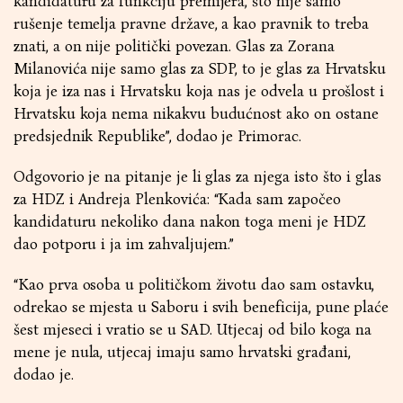
kandidaturu za funkciju premijera, što nije samo
rušenje temelja pravne države, a kao pravnik to treba
znati, a on nije politički povezan. Glas za Zorana
Milanovića nije samo glas za SDP, to je glas za Hrvatsku
koja je iza nas i Hrvatsku koja nas je odvela u prošlost i
Hrvatsku koja nema nikakvu budućnost ako on ostane
predsjednik Republike”, dodao je Primorac.
Odgovorio je na pitanje je li glas za njega isto što i glas
za HDZ i Andreja Plenkovića: “Kada sam započeo
kandidaturu nekoliko dana nakon toga meni je HDZ
dao potporu i ja im zahvaljujem.”
“Kao prva osoba u političkom životu dao sam ostavku,
odrekao se mjesta u Saboru i svih beneficija, pune plaće
šest mjeseci i vratio se u SAD. Utjecaj od bilo koga na
mene je nula, utjecaj imaju samo hrvatski građani,
dodao je.