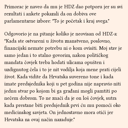
Primorac je naveo da mu je HDZ dao potporu jer su svi
rezultati i ankete pokazali da on dobiva ove
parlamentarne izbore: “To je početak i kraj svega.”
Odgovorio je na pitanje koliko je neovisan od HDZ-a:
“Kada ste ostvareni u životu znanstveno, poslovno,
financijski nemate potrebu ni o kom ovisiti. Moj stav je
samo jedan i to stalno govorim, nakon političkog
mandata čovjek treba hodati ulicama opušten i
uzdignutog čela i to je nit vodilja koja mene prati cijeli
život. Kada vidite da Hrvatska suvereno tone i kada
imate predsjednika koji u pet godina nije napravio niti
jednu stvar po kojom bi ga građani mogli pamtiti po
nečem dobrom. To ne znači da je on loš čovjek, sutra
kada prestane biti predsjednik prvi ću mu pomoći oko
medicinskog savjeta. On jednostavno mora otići jer
Hrvatska na ovaj način nazaduje.”