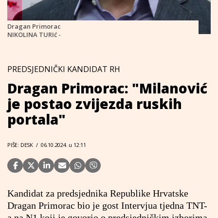
Dragan Primorac
NIKOLINA TURIć -
PREDSJEDNIČKI KANDIDAT RH
Dragan Primorac: "Milanović
je postao zvijezda ruskih
portala"
PIŠE: DESK
/
06.10.2024. u 12:11
Kandidat za predsjednika Republike Hrvatske
Dragan Primorac bio je gost Intervjua tjedna TNT-
a na
N1
koji je govorio o predsjedničkim izborima