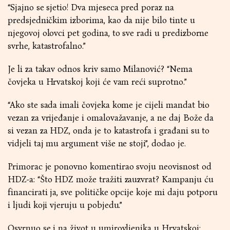
“Sjajno se sjetio! Dva mjeseca pred poraz na
predsjedničkim izborima, kao da nije bilo tinte u
njegovoj olovci pet godina, to sve radi u predizborne
svrhe, katastrofalno.”
Je li za takav odnos kriv samo Milanović? “Nema
čovjeka u Hrvatskoj koji će vam reći suprotno.”
“Ako ste sada imali čovjeka kome je cijeli mandat bio
vezan za vrijeđanje i omalovažavanje, a ne daj Bože da
si vezan za HDZ, onda je to katastrofa i građani su to
vidjeli taj mu argument više ne stoji”, dodao je.
Primorac je ponovno komentirao svoju neovisnost od
HDZ-a: “Što HDZ može tražiti zauzvrat? Kampanju ću
financirati ja, sve političke opcije koje mi daju potporu
i ljudi koji vjeruju u pobjedu.”
Osvrnuo se i na život u umirovljenika u Hrvatskoj: