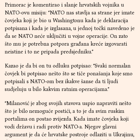
Primorac je komentirao i slanje hrvatskih vojnika u
NATO-ovu misiju: “NATO nas stavlja sa strane jer imate
čovjeka koji je bio u Washingtonu kada je deklaracija
potpisana i kada je izglasana, u jednoj točki navedeno je
da se NATO neće uključiti u vojne operacije. On zato
što mu je potrebna potpora građana kreće izgovarati
neistine i to ne pripada predsjedniku.”
Kazao je da bi on tu odluku potpisao: “Svaki normalan
čovjek bi potpisao nešto što se tiče ponašanja koje smo
potpisali s NATO-om bez ikakve šanse da ti ljudi
sudjeluju u bilo kakvim ratnim operacijama.”
“Milanović je zbog svojih stavova uspio napraviti nešto
što je bilo nemoguće postići, a to je da svim ruskim
portalima on postao zvijezda. Kada imate čovjeka koji
vodi državu i radi protiv NATO-a. Njegov glavni
argument je da će hrvatske postroje odlaziti u Ukrajinu,