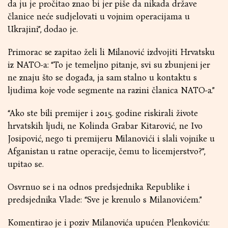
da ju je pročitao znao bi jer piše da nikada države
članice neće sudjelovati u vojnim operacijama u
Ukrajini”, dodao je.
Primorac se zapitao želi li Milanović izdvojiti Hrvatsku
iz NATO-a: “To je temeljno pitanje, svi su zbunjeni jer
ne znaju što se događa, ja sam stalno u kontaktu s
ljudima koje vode segmente na razini članica NATO-a.”
“Ako ste bili premijer i 2015. godine riskirali živote
hrvatskih ljudi, ne Kolinda Grabar Kitarović, ne Ivo
Josipović, nego ti premijeru Milanovići i slali vojnike u
Afganistan u ratne operacije, čemu to licemjerstvo?”,
upitao se.
Osvrnuo se i na odnos predsjednika Republike i
predsjednika Vlade: “Sve je krenulo s Milanovićem.”
Komentirao je i poziv Milanovića upućen Plenkoviću: