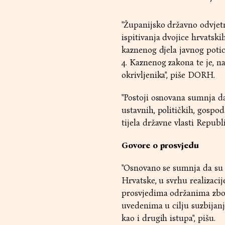
"Županijsko državno odvjetn
ispitivanja dvojice hrvatski
kaznenog djela javnog potica
4. Kaznenog zakona te je, n
okrivljenika", piše DORH.
"Postoji osnovana sumnja da
ustavnih, političkih, gospo
tijela državne vlasti Republ
Govore o prosvjedu
"Osnovano se sumnja da su 
Hrvatske, u svrhu realizaci
prosvjedima održanima zbog
uvedenima u cilju suzbijanja
kao i drugih istupa", pišu.