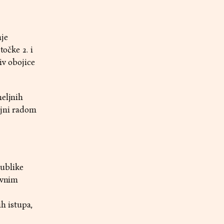
nje
točke 2. i
iv obojice
meljnih
ljni radom
publike
avnim
h istupa,