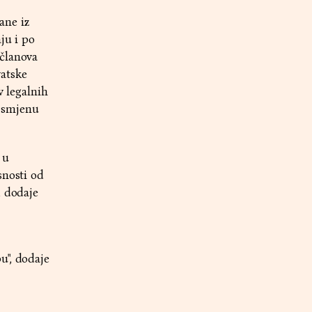
ane iz
ju i po
 članova
atske
v legalnih
u smjenu
 u
snosti od
, dodaje
u", dodaje