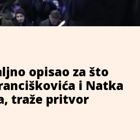
jno opisao za što
ranciškovića i Natka
, traže pritvor