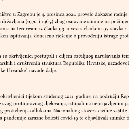
ištvo u Zagrebu je 4. prosinca 2021. provelo dokazne radnje
h državljana (1970. i 1965.) zbog osnovane sumnje na počinje
nja na terorizam iz članka 99. u vezi s člankom 97. stavka 1. 
akon ispitivanja, doneseno rješenje o provođenju istrage prot
 su okrivljenici postupali s ciljem ozbiljnog narušavanja te
darskih i društvenih struktura Republike Hrvatske, nezadovo
ike Hrvatske", navode dalje.
okrivljenici tijekom studenog 2021. godine, na području Re
je svog protupravnog djelovanja, istupali na neprijavljenim j
 protivljenja odlukama Nacionalnog stožera civilne zaštite
 pandemije zarazne bolesti covid-19 te objavljivali snimke ti