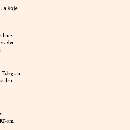
, a koje
vedene
 osoba.
,
i Telegram
gale i
6-
HRT-om.