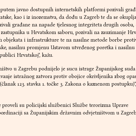
putem javno dostupnih internetskih platformi pozivali građ
atske, kao i iz inozemstva, da dođu u Zagreb te da se okuplja
vali građane na napade tjelesnog integriteta drugih osoba,
 zastupnika u Hrvatskom saboru, pozivali na zauzimanje Hrv
ih objekata i infrastrukture te na nasilne metode borbe proti
tske, nasilnu promjenu Ustavom utvrđenog poretka i nasiln
publici Hrvatskoj", kažu.
ništvo u Zagrebu podnijelo je sucu istrage Županijskog suda
vanje istražnog zatvora protiv obojice okrivljenika zbog opa
(članak 123. stavka 1. točke 3. Zakona o kaznenom postupku)"
e proveli su policijski službenici Službe terorizma Uprave
koordinaciji sa Županijskim državnim odvjetništvom u Zagreb