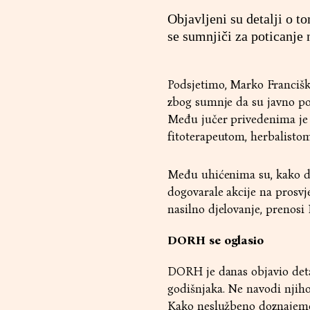
Objavljeni su detalji o t
se sumnjiči za poticanje 
Podsjetimo, Marko Francišk
zbog sumnje da su javno po
Među jučer privedenima je i
fitoterapeutom, herbalistom
Među uhićenima su, kako d
dogovarale akcije na prosvj
nasilno djelovanje, prenosi
DORH se oglasio
DORH je danas objavio detal
godišnjaka. Ne navodi njih
Kako neslužbeno doznajemo,