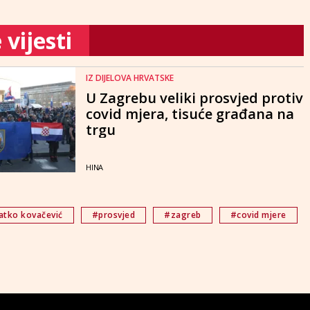
vijesti
IZ DIJELOVA HRVATSKE
U Zagrebu veliki prosvjed protiv
covid mjera, tisuće građana na
trgu
HINA
atko kovačević
#prosvjed
#zagreb
#covid mjere