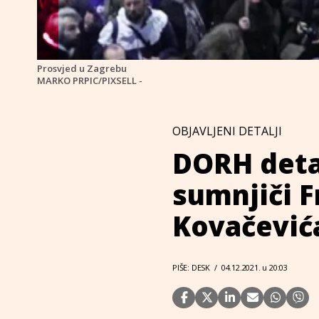
Prosvjed u Zagrebu
MARKO PRPIC/PIXSELL -
OBJAVLJENI DETALJI
DORH detal
sumnjiči F
Kovačevića
PIŠE: DESK
/
04.12.2021. u 20:03