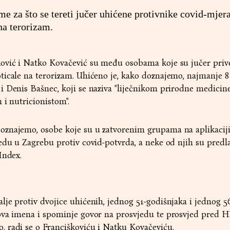
ome za što se tereti jučer uhićene protivnike covid-mjera
na terorizam.
ović i Natko Kovačević su među osobama koje su jučer pri
ticale na terorizam. Uhićeno je, kako doznajemo, najmanje 8
 Denis Bašnec, koji se naziva "liječnikom prirodne medicine
 i nutricionistom".
oznajemo, osobe koje su u zatvorenim grupama na aplikacij
edu u Zagrebu protiv covid-potvrda, a neke od njih su predla
Index
.
je protiv dvojice uhićenih, jednog 51-godišnjaka i jednog 5
ova imena i spominje govor na prosvjedu te prosvjed pred 
 radi se o Franciškoviću i Natku Kovačeviću.