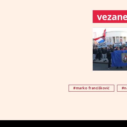
vezane 
#marko francišković
#n