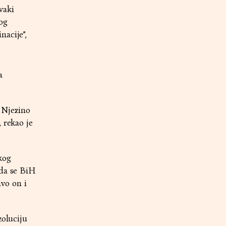
vaki
og
nacije”,
a
. Njezino
 rekao je
kog
 da se BiH
vo on i
zoluciju