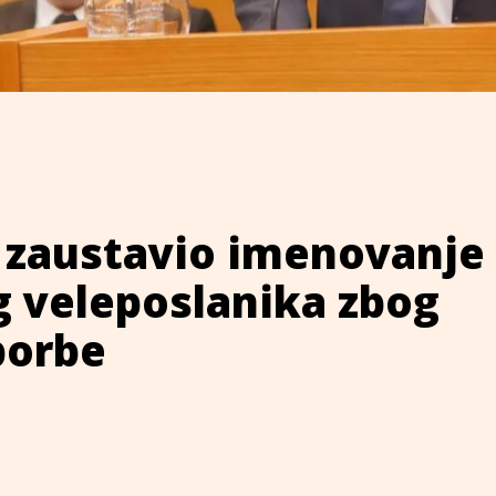
e zaustavio imenovanje
 veleposlanika zbog
porbe