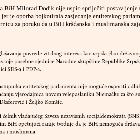
va BiH Milorad Dodik nije uspio spriječiti postavljenje
er je oporba bojkotirala zasjedanje entitetskog parlam
vornicu za poruku da u BiH kršćanska i muslimanska zaj
lašavanja povrede vitalnog interesa kao srpski član državno
avanje posebne sjednice Narodne skupštine Republike Srpsk
ici SDS-a i PDP-a.
zastupnika entitetskog parlamenta nije moguće osporiti odlu
aćanju vjerodajnica novom veleposlaniku Njemačke za što s
 Džaferović i Željko Komšić.
i čelnik vladajućeg Saveza nezavisnih socijaldemokrata (SNS
ini BiH opetujući ranije tvrdnje da je BiH nemoguća država 
na i muslimana.