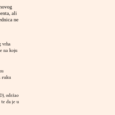
 novog
enta, ali
ednica ne
g vrha
e na koju
ku
u ruku
D), održao
te da je u