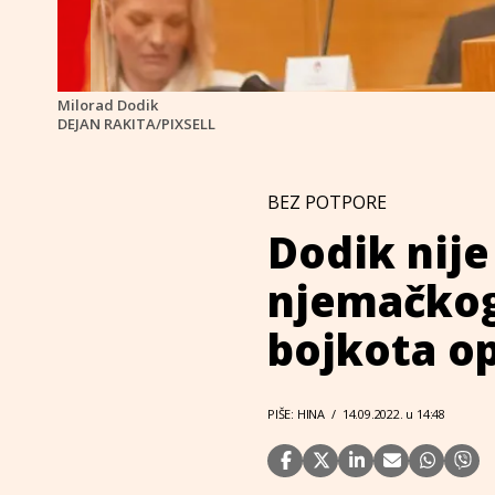
Milorad Dodik
DEJAN RAKITA/PIXSELL
BEZ POTPORE
Dodik nij
njemačkog
bojkota o
PIŠE: HINA
/
14.09.2022. u 14:48