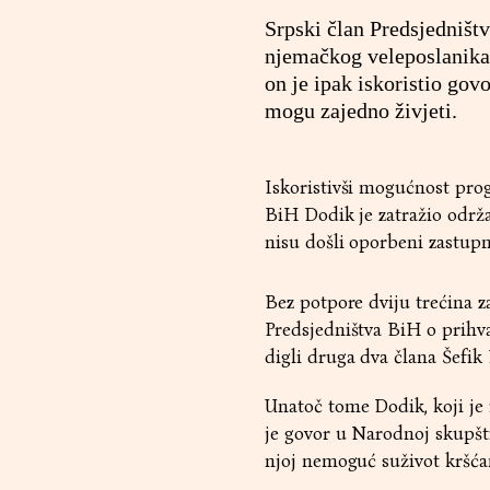
Srpski član Predsjedništ
njemačkog veleposlanika j
on je ipak iskoristio go
mogu zajedno živjeti.
Iskoristivši mogućnost prog
BiH Dodik je zatražio održ
nisu došli oporbeni zastupn
Bez potpore dviju trećina 
Predsjedništva BiH o prihv
digli druga dva člana Šefik
Unatoč tome Dodik, koji je 
je govor u Narodnoj skupšt
njoj nemoguć suživot kršća