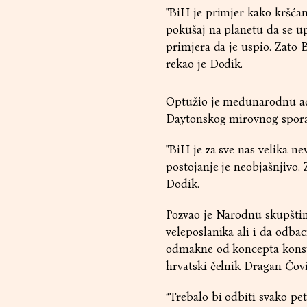
"BiH je primjer kako kršća
pokušaj na planetu da se u
primjera da je uspio. Zato 
rekao je Dodik.
Optužio je međunarodnu adm
Daytonskog mirovnog sporaz
"BiH je za sve nas velika ne
postojanje je neobjašnjivo.
Dodik.
Pozvao je Narodnu skupšti
veleposlanika ali i da odba
odmakne od koncepta konsti
hrvatski čelnik Dragan Čovi
“Trebalo bi odbiti svako pe