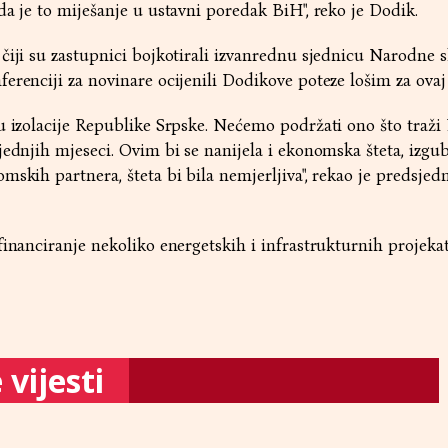
da je to miješanje u ustavni poredak BiH", reko je Dodik.
čiji su zastupnici bojkotirali izvanrednu sjednicu Narodne 
erenciji za novinare ocijenili Dodikove poteze lošim za ovaj 
u izolacije Republike Srpske. Nećemo podržati ono što traži
jednjih mjeseci. Ovim bi se nanijela i ekonomska šteta, izgu
mskih partnera, šteta bi bila nemjerljiva", rekao je predsjed
financiranje nekoliko energetskih i infrastrukturnih projeka
vijesti