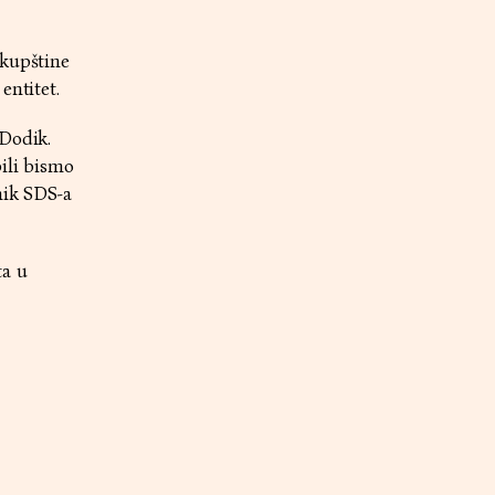
skupštine
entitet.
 Dodik.
bili bismo
nik SDS-a
ta u