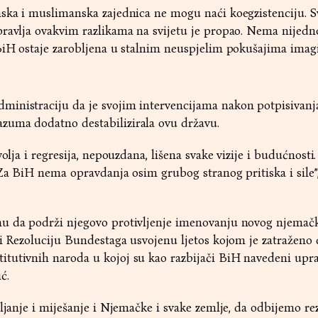
nska i muslimanska zajednica ne mogu naći koegzistenciju. S
pravlja ovakvim razlikama na svijetu je propao. Nema nijedn
BiH ostaje zarobljena u stalnim neuspjelim pokušajima imagi
inistraciju da je svojim intervencijama nakon potpisivanj
uma dodatno destabilizirala ovu državu.
volja i regresija, nepouzdana, lišena svake vizije i budućnosti
 Za BiH nema opravdanja osim grubog stranog pritiska i sile”,
nu da podrži njegovo protivljenje imenovanju novog njemač
ci Rezoluciju Bundestaga usvojenu ljetos kojom je zatraženo
tutivnih naroda u kojoj su kao razbijači BiH navedeni upra
ć.
tljanje i miješanje i Njemačke i svake zemlje, da odbijemo re