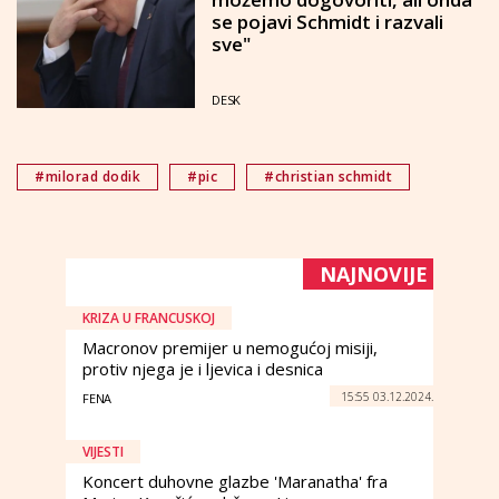
se pojavi Schmidt i razvali
sve"
DESK
#milorad dodik
#pic
#christian schmidt
NAJNOVIJE
KRIZA U FRANCUSKOJ
Macronov premijer u nemogućoj misiji,
protiv njega je i ljevica i desnica
15:55 03.12.2024.
FENA
VIJESTI
Koncert duhovne glazbe 'Maranatha' fra