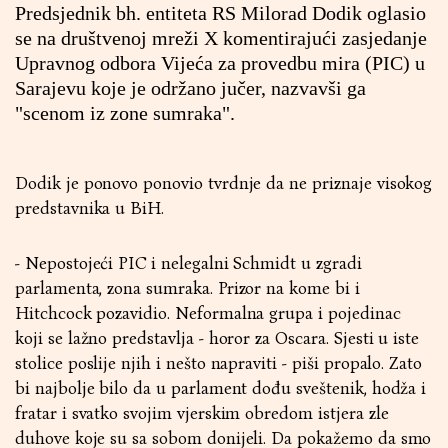
Predsjednik bh. entiteta RS Milorad Dodik oglasio
se na društvenoj mreži X komentirajući zasjedanje
Upravnog odbora Vijeća za provedbu mira (PIC) u
Sarajevu koje je održano jučer, nazvavši ga
"scenom iz zone sumraka".
Dodik je ponovo ponovio tvrdnje da ne priznaje visokog
predstavnika u BiH.
- Nepostojeći PIC i nelegalni Schmidt u zgradi
parlamenta, zona sumraka. Prizor na kome bi i
Hitchcock pozavidio. Neformalna grupa i pojedinac
koji se lažno predstavlja - horor za Oscara. Sjesti u iste
stolice poslije njih i nešto napraviti - piši propalo. Zato
bi najbolje bilo da u parlament dođu sveštenik, hodža i
fratar i svatko svojim vjerskim obredom istjera zle
duhove koje su sa sobom donijeli. Da pokažemo da smo