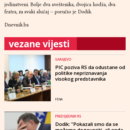
jedinstveni. Bolje dva sveštenika, dvojica hodža, dva
fratra, za svaki slučaj – poručio je Dodik.
Dnevnik.ba
vezane vijesti
SARAJEVO
PIC poziva RS da odustane od
politike nepriznavanja
visokog predstavnika
FENA
PREDSJEDNIK RS
Dodik: "Pokazali smo da se
možemo dogovoriti, ali onda