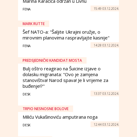
Marina Karačića održan u Livnu
15:49 03.12.2024.
FENA
MARK RUTTE
Šef NATO-a: "Šaljite Ukrajini oružje, o
mirovnim planovima raspravljajte kasnije"
14:28 03.12.2024.
FENA
PREDSJEDNIČKI KANDIDAT MOSTA
Bulj oštro reagirao na Šuicine izjave o
dolasku migranata: "Ovo je zamjena
stanovištva! Narod spava! Je li vrijeme za
buđenje!?"
13:37 03.12.2024.
DESK
TRPIO NESNOSNE BOLOVE
Miliću Vukašinoviću amputirana noga
12:44 03.12.2024.
DESK