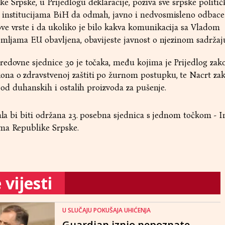
 Srpske, u Prijedlogu deklaracije, poziva sve srpske politič
 institucijama BiH da odmah, javno i nedvosmisleno odbace
ve vrste i da ukoliko je bilo kakva komunikacija sa Vladom
emljama EU obavljena, obavijeste javnost o njezinom sadržaj
redovne sjednice 30 je točaka, među kojima je Prijedlog zak
a o zdravstvenoj zaštiti po žurnom postupku, te Nacrt za
a od duhanskih i ostalih proizvoda za pušenje.
bala bi biti održana 23. posebna sjednica s jednom točkom - 
ma Republike Srpske.
vijesti
U SLUČAJU POKUŠAJA UHIĆENJA
Guardian iznio nepoznate