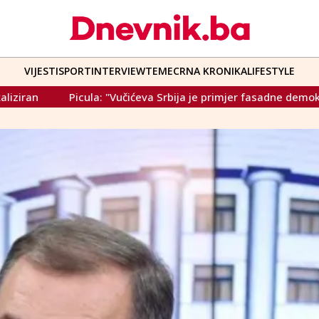
VIJESTI
SPORT
INTERVIEW
TEME
CRNA KRONIKA
LIFESTYLE
 "Vučićeva Srbija je primjer fasadne demokracije"
Vučićeva