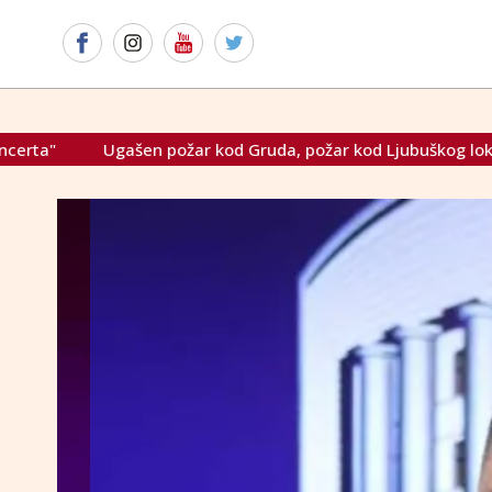
požar kod Gruda, požar kod Ljubuškog lokaliziran
Picula: