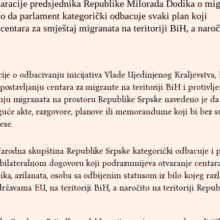
laracije predsjednika Republike Milorada Dodika o mi
no da parlament kategorički odbacuje svaki plan koji
entara za smještaj migranata na teritoriji BiH, a naroč
ije o odbacivanju inicijativa Vlade Ujedinjenog Kraljevstva, 
postavljanju centara za migrante na teritoriji BiH i protivlje
nju migranata na prostoru Republike Srpske navedeno je d
uće akte, razgovore, planove ili memorandume koji bi bez s
ese.
arodna skupština Republike Srpske kategorički odbacuje i p
li bilateralnom dogovoru koji podrazumijeva otvaranje centar
ika, azilanata, osoba sa odbijenim statusom iz bilo kojeg raz
ržavama EU, na teritoriji BiH, a naročito na teritoriji Repub