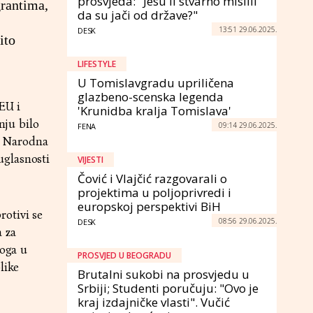
prosvjeda: "Jesu li stvarno mislili
grantima,
da su jači od države?"
13:51 29.06.2025.
DESK
ito
LIFESTYLE
U Tomislavgradu upriličena
glazbeno-scenska legenda
EU i
'Krunidba kralja Tomislava'
nju bilo
09:14 29.06.2025.
FENA
a Narodna
uglasnosti
VIJESTI
Čović i Vlajčić razgovarali o
projektima u poljoprivredi i
europskoj perspektivi BiH
rotivi se
08:56 29.06.2025.
DESK
a za
loga u
PROSVJED U BEOGRADU
like
Brutalni sukobi na prosvjedu u
Srbiji; Studenti poručuju: "Ovo je
kraj izdajničke vlasti". Vučić