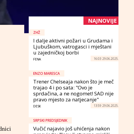
NAJNOVIJE
ZHŽ
I dalje aktivni požari u Grudama i
Ljubuškom, vatrogasci i mještani
u zajedničkoj borbi
16:03 29.06.2025.
FENA
ENZO MARESCA
Trener Chelseaja nakon što je meč
trajao 4 i po sata: "Ovo je
sprdačina, a ne nogomet! SAD nije
pravo mjesto za natjecanje"
13:59 29.06.2025.
DESK
SRPSKI PREDSJEDNIK
Vučić najavio još uhićenja nakon
dnici