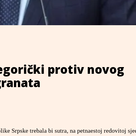
gorički protiv novog
granata
ke Srpske trebala bi sutra, na petnaestoj redovitoj sje