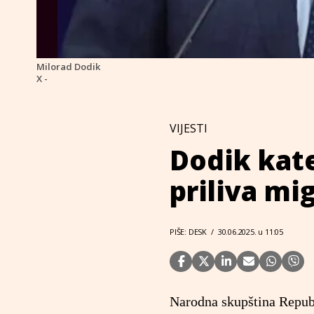
Milorad Dodik
X -
VIJESTI
Dodik kate
priliva mi
PIŠE: DESK
/
30.06.2025. u 11:05
Narodna skupština Republi