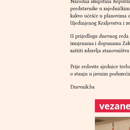
Narodna skupština Republike
predstavnike u zajedničkim
kakvo učešće u planovima o
Ujedinjenog Kraljevstva i z
U prijedlogu dnevnog reda 
izmjenama i dopunama Zakon
zaštiti zdravlja stanovništv
Prije redovite sjednice tre
o stanju u javnim poduzeći
Dnevnik.ba
vezane 