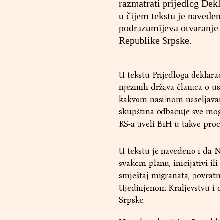
razmatrati prijedlog Dek
u čijem tekstu je navede
podrazumijeva otvaranje c
Republike Srpske.
U tekstu Prijedloga deklarac
njezinih država članica o us
kakvom nasilnom naseljava
skupština odbacuje sve mog
RS-a uveli BiH u takve proc
U tekstu je navedeno i da N
svakom planu, inicijativi i
smještaj migranata, povratn
Ujedinjenom Kraljevstvu i d
Srpske.