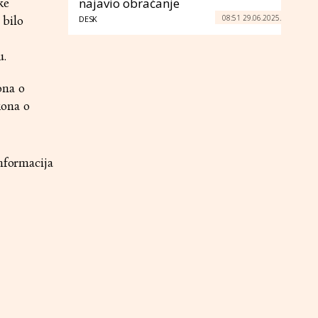
najavio obraćanje
ke
08:51 29.06.2025.
 bilo
DESK
u.
ona o
kona o
Informacija