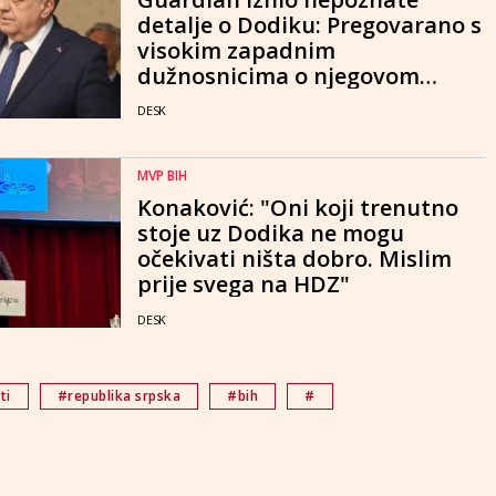
detalje o Dodiku: Pregovarano s
visokim zapadnim
dužnosnicima o njegovom
bijegu iz BiH
DESK
MVP BIH
Konaković: "Oni koji trenutno
stoje uz Dodika ne mogu
očekivati ništa dobro. Mislim
prije svega na HDZ"
DESK
ti
#republika srpska
#bih
#