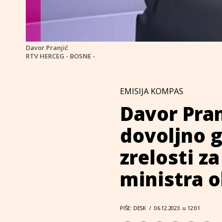
Davor Pranjić
RTV HERCEG - BOSNE -
EMISIJA KOMPAS
Davor Pran
dovoljno 
zrelosti z
ministra 
PIŠE: DESK
/
06.12.2023. u 12:01