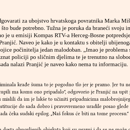
odgovarati za ubojstvo hrvatskoga povratnika Marka Miš
 što bude potrebno. Tužna je poruka da braneći svoju 
kao je u emisiji Kompas
RTV-a Herceg-Bosne
potpredsj
anjić. Naveo je kako je u kontaktu s obitelji ubijenog
vojice počinitelja jedan malodoban. „Imao je problema 
znat policiji po sličnim djelima te je trenutno na slobo
sada nalazi Pranjić je naveo kako nema tu informaciju.
riminala krađe šuma to je pogodno tlo jer je prazno. Jer tu n
tupili ma komu ono pripadalo“, odgovorio je Pranjić na upit j
u mislili da im je lakše to učiniti pripadnicima malobrojnije
nstitucije do sada dobro i pravovremeno uradile posao glede
sada čeka sudski epilog. „Naš fokus će biti na tome procesu.“
 dosta obnovljenih objekata koji su prazni i da se ne može o