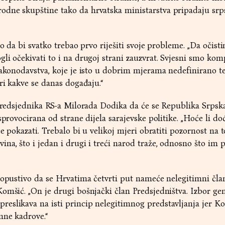
dne skupštine tako da hrvatska ministarstva pripadaju sr
io da bi svatko trebao prvo riješiti svoje probleme. „Da očist
li očekivati to i na drugoj strani zauzvrat. Svjesni smo kom
zakonodavstva, koje je isto u dobrim mjerama nedefinirano te
ri kakve se danas događaju.“
 predsjednika RS-a Milorada Dodika da će se Republika Srpsk
sprovocirana od strane dijela sarajevske politike. „Hoće li do
će pokazati. Trebalo bi u velikoj mjeri obratiti pozornost na t
na, što i jedan i drugi i treći narod traže, odnosno što im 
dopustivo da se Hrvatima četvrti put nameće nelegitimni čla
omšić. „On je drugi bošnjački član Predsjedništva. Izbor ge
eslikava na isti princip nelegitimnog predstavljanja jer K
mne kadrove.“