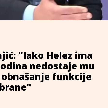
jić: "Iako Helez ima
godina nedostaje mu
a obnašanje funkcije
obrane"