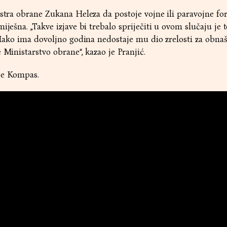
istra obrane Zukana Heleza da postoje vojne ili paravojne fo
iješna. „Takve izjave bi trebalo spriječiti u ovom slučaju je 
. Iako ima dovoljno godina nedostaje mu dio zrelosti za obna
 Ministarstvo obrane“, kazao je Pranjić.
ije Kompas.