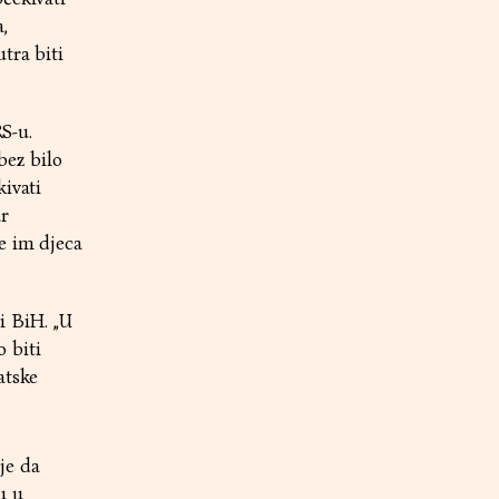
,
tra biti
RS-u.
bez bilo
kivati
r
e im djeca
i BiH. „U
 biti
atske
je da
u u