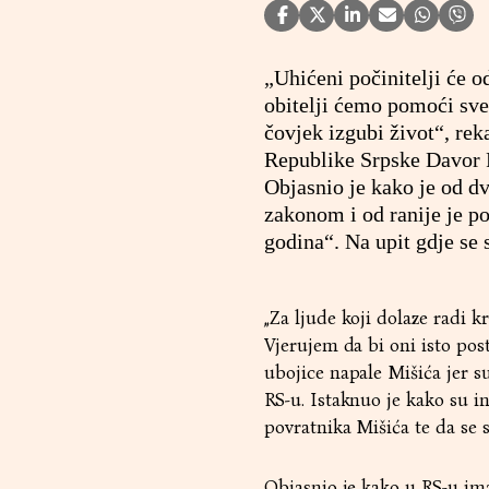
„Uhićeni počinitelji će 
obitelji ćemo pomoći sve
čovjek izgubi život“, re
Republike Srpske Davor Pr
Objasnio je kako je od d
zakonom i od ranije je po
godina“. Na upit gdje se 
„Za ljude koji dolaze radi k
Vjerujem da bi oni isto pos
ubojice napale Mišića jer s
RS-u. Istaknuo je kako su i
povratnika Mišića te da se 
Objasnio je kako u RS-u ima