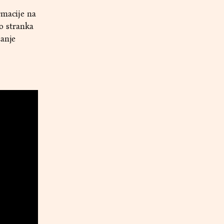
rmacije na
to stranka
šanje