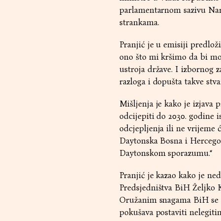
parlamentarnom sazivu Naro
strankama.
Pranjić je u emisiji predlož
ono što mi kršimo da bi mog
ustroja države. I izbornog 
razloga i dopušta takve stva
Mišljenja je kako je izjava
odcijepiti do 2030. godine i
odcjepljenja ili ne vrijeme 
Daytonska Bosna i Hercegovi
Daytonskom sporazumu.“
Pranjić je kazao kako je ne
Predsjedništva BiH Željko K
Oružanim snagama BiH se pr
pokušava postaviti nelegiti