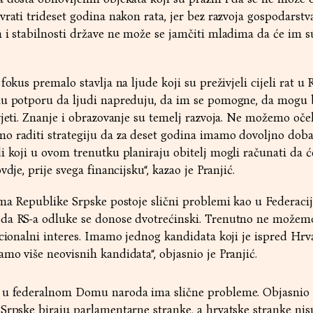
rati trideset godina nakon rata, jer bez razvoja gospodarstva
 i stabilnosti države ne može se jamčiti mladima da će im su
fokus premalo stavlja na ljude koji su preživjeli cijeli rat u 
nu potporu da ljudi napreduju, da im se pomogne, da mogu 
vjeti. Znanje i obrazovanje su temelj razvoja. Ne možemo oče
o raditi strategiju da za deset godina imamo dovoljno doba
i koji u ovom trenutku planiraju obitelj mogli računati da ć
dje, prije svega financijsku“, kazao je Pranjić.
ama Republike Srpske postoje slični problemi kao u Federacij
da RS-a odluke se donose dvotrećinski. Trenutno ne možemo
acionalni interes. Imamo jednog kandidata koji je ispred Hrv
mo više neovisnih kandidata“, objasnio je Pranjić.
a u federalnom Domu naroda ima slične probleme. Objasnio 
Srpske biraju parlamentarne stranke, a hrvatske stranke nis