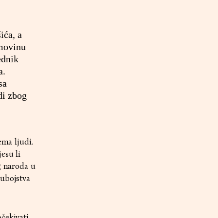
ića, a
imovinu
ednik
a.
sa
di zbog
ema ljudi.
esu li
g naroda u
 ubojstva
čekivati