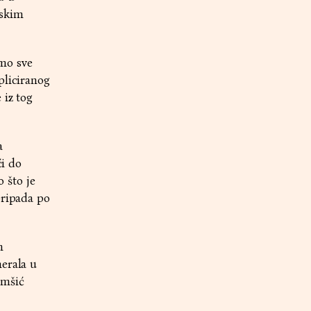
pskim
imo sve
pliciranog
 iz tog
a
ći do
o što je
pripada po
n
nerala u
omšić