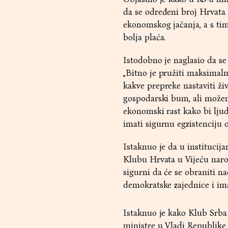
da se određeni broj Hrvata v
ekonomskog jačanja, a s tim
bolja plaća.
Istodobno je naglasio da se 
„Bitno je pružiti maksimal
kakve prepreke nastaviti ži
gospodarski bum, ali možem
ekonomski rast kako bi ljud
imati sigurnu egzistenciju ov
Istaknuo je da u institucij
Klubu Hrvata u Vijeću naro
sigurni da će se obraniti n
demokratske zajednice i ima
Istaknuo je kako Klub Srb
ministre u Vladi Republike 