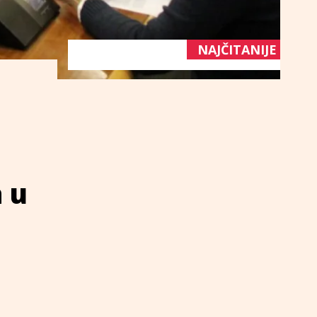
NAJČITANIJE
 u