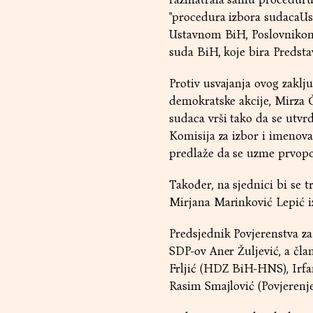
"procedura izbora sudacaUs
Ustavnom BiH, Poslovniko
suda BiH, koje bira Predst
Protiv usvajanja ovog zaklj
demokratske akcije, Mirza Č
sudaca vrši tako da se utvrd
Komisija za izbor i imenov
predlaže da se uzme prvopoz
Također, na sjednici bi se 
Mirjana Marinković Lepić i
Predsjednik Povjerenstva z
SDP-ov Aner Žuljević, a č
Frljić (HDZ BiH-HNS), Irfa
Rasim Smajlović (Povjerenj