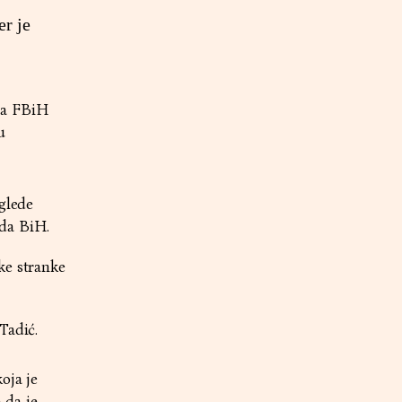
er je
ta FBiH
u
 glede
da BiH.
ke stranke
Tadić.
oja je
 da je