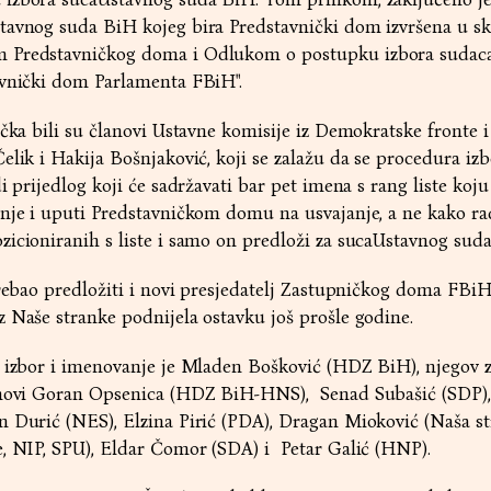
tavnog suda BiH kojeg bira Predstavnički dom izvršena u sk
m Predstavničkog doma i Odlukom o postupku izbora sudac
avnički dom Parlamenta FBiH".
učka bili su članovi Ustavne komisije iz Demokratske fronte i
elik i Hakija Bošnjaković, koji se zalažu da se procedura iz
i prijedlog koji će sadržavati bar pet imena s rang liste koju 
anje i uputi Predstavničkom domu na usvajanje, a ne kako r
icioniranih s liste i samo on predloži za sucaUstavnog sud
trebao predložiti i novi presjedatelj Zastupničkog doma FBiH 
z Naše stranke podnijela ostavku još prošle godine.
a izbor i imenovanje je Mladen Bošković (HDZ BiH), njegov 
lanovi Goran Opsenica (HDZ BiH-HNS), Senad Subašić (SDP)
n Durić (NES), Elzina Pirić (PDA), Dragan Mioković (Naša st
e, NIP, SPU), Eldar Čomor (SDA) i Petar Galić (HNP).