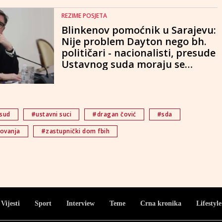
REZIME POSJETA
Blinkenov pomoćnik u Sarajevu:
Nije problem Dayton nego bh.
političari - nacionalisti, presude
Ustavnog suda moraju se
poštovati, kritike Čoviću,
Dodiku i Izetbegoviću
 sud
#ustavni suci
#dragan čović
#sda
movanja
#zastupnički dom fbih
Vijesti
Sport
Interview
Teme
Crna kronika
Lifestyle