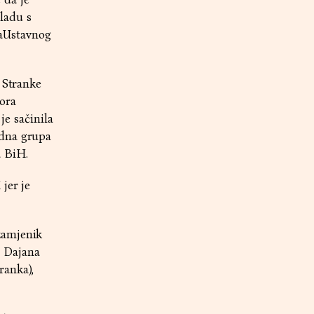
ladu s
aUstavnog
 Stranke
bora
je sačinila
adna grupa
a BiH.
jer je
zamjenik
, Dajana
ranka),