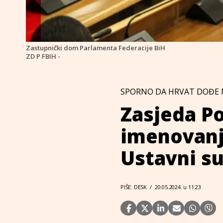
Zastupnički dom Parlamenta Federacije BiH
ZD P FBIH -
SPORNO DA HRVAT DOĐE 
Zasjeda Po
imenovanja
Ustavni s
PIŠE: DESK
/
20.05.2024. u 11:23