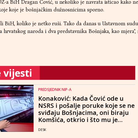
Z-a BiH Dragan Čović, u nekoliko je navrata isticao kako n
koje koje je bošnjačkim dužnosnicima sporno.
eli BiH, koliko je netko ruši. Tako da danas u Ustavnom sudu
a hrvatskog naroda i dva predstavnika Bošnjaka, kao mjera", 
vijesti
PREDSJEDNIK NIP-A
Konaković: Kada Čović ode u
NSRS i pošalje poruke koje se ne
sviđaju Bošnjacima, oni biraju
Komšića, otkrio i što mu je
Izetbegović rekao u Neumu
DESK