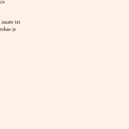
eće
 imate tri
rekao je