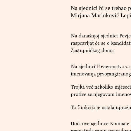
Na sjednici bi se trebao 
Mirjana Marinković Lepić
Na današnjoj sjednici Povj
raspravljat će se o kandid
Zastupničkog doma.
Na sjednici Povjerenstva za
imenovanja prvorangiranog
Trojka već nekoliko mjeseci
protive se njegovom imeno
Ta funkcija je ostala upraž
Uoči ove sjednice Komisije 
razmatrala samu proceduru 