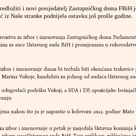
predložiti i novi presjedatelj Zastupničkog doma FBiH j
 iz Naše stranke podnijela ostavku još prošle godine.
erenstva za izbor i imenovanja Zastupničkog doma Parlamen
atima za suce Ustavnog suda BiH i promjenama u rukovodstv
 izbor i imenovanje danas bi trebala biti okončana trakavice
 Marina Vukoje, kandidata za jednog od sudaca Ustavnog su
 odugovlači podršku Vukoji, a SDA i DF, opozicijske bošnjač
vanju.
njena nakon što ju je napustio u kolovozu 2022. godine Mato 
za izbor i imenovanje u petak je zasjedala Ustavna komisija k
izbora sucaUstavnog suda BiH. Tom prilikom, zaključeno je