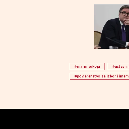
#marin vukoja
#ustavni
#povjerenstvo za izbor i ime