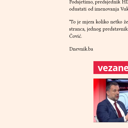
Podsjetimo, predsjednik HD
odustati od imenovanja Vu
"To je mjera koliko netko ž
stranca, jednog predstavnik
Čović.
Dnevnik.ba
vezane 