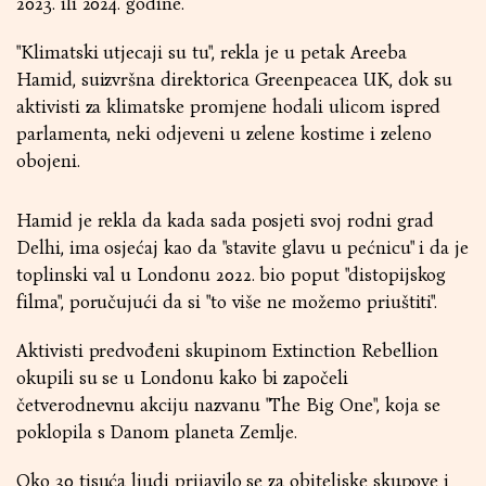
2023. ili 2024. godine.
"Klimatski utjecaji su tu", rekla je u petak Areeba
Hamid, suizvršna direktorica Greenpeacea UK, dok su
aktivisti za klimatske promjene hodali ulicom ispred
parlamenta, neki odjeveni u zelene kostime i zeleno
obojeni.
Hamid je rekla da kada sada posjeti svoj rodni grad
Delhi, ima osjećaj kao da "stavite glavu u pećnicu" i da je
toplinski val u Londonu 2022. bio poput "distopijskog
filma", poručujući da si "to više ne možemo priuštiti".
Aktivisti predvođeni skupinom Extinction Rebellion
okupili su se u Londonu kako bi započeli
četverodnevnu akciju nazvanu "The Big One", koja se
poklopila s Danom planeta Zemlje.
Oko 30 tisuća ljudi prijavilo se za obiteljske skupove i