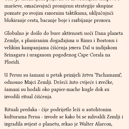
marševe, označavajući promjenu strategije skupine
poznate po svojim razornim taktikama, uključujući
blokiranje cesta, bacanje boje i razbijanje prozora.
Globalno je došlo do bure aktivnosti uoči Dana planeta
Zemlje, s planiranim događajima u Rimu i Bostonu i
velikim kampanjama čišćenja jezera Dal u indijskom
Srinagaru i uraganom pogođenog Cape Corala na
Floridi.
U Peruu su šamani u petak prinijeli žrtvu "Pachamami",
odnosno Majci Zemlji. Držeći žuto cvijeće i zvečke,
šamani su hodali oko papier-mache kugle dok su
izvodili ritual čišćenja.
Rituali predaka - čije podrijetlo leži u autohtonim
kulturama Perua - izvode se kako bi se zahvalili Zemlji i
izgradila svijest o planetu, rekao je Walter Alarcon,