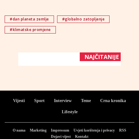
#dan planeta zemlje
#globalno zatopljenje
#klimatske promjene
NAJČITANIJE
Vijesti
Sport
Interview
Teme
Crna kronika
Lifestyle
O nama
Marketing
Impressum
Uvjeti korištenja i privacy
RSS
Dojavi vijest
Kontakt