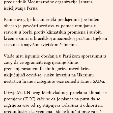
predsjednik Međunarodne organizacije šamana
iscjeljivanja Perua.
Ranije ovog tjedna američki predsjednik Joe Biden
obećao je povećati sredstva za pomoć zemljama u
razvoju u borbi protiv klimatskih promjena i suzbiti
krčenje šuma u brazilskoj amazonskoj prašumi tijekom
sastanka s najvišim svjetskim čelnicima.
Vlade nisu ispunile obećanja u Pariškom sporazumu iz
2015. da će ograničiti zagrijavanje klime
preusmjeravanjem fosilnih goriva, usred kriza
uključujući covid-19, rusku invaziju na Ukrajinu,
nestašicu hrane i zategnute veze između Kine i SAD-a.
U izvješću UN-ovog Međuvladinog panela za klimatske
promjene (IPCC) kaže se da je planet na putu da se
zagrije za više od 1.5 stupnjeva Celzijusa u odnosu na
predindustrijska vremena - što je ključni prag za još