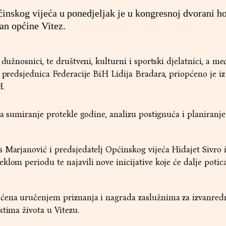
skog vijeća u ponedjeljak je u kongresnoj dvorani ho
an općine Vitez.
 dužnosnici, te društveni, kulturni i sportski djelatnici, a m
i predsjednica Federacije BiH Lidija Bradara, priopćeno je i
H.
 za sumiranje protekle godine, analizu postignuća i planiranj
 Marjanović i predsjedatelj Općinskog vijeća Hidajet Sivro 
lom periodu te najavili nove inicijative koje će dalje poticat
ćena uručenjem priznanja i nagrada zaslužnima za izvanred
ktima života u Vitezu.