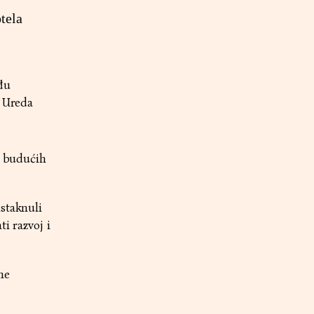
tela
eđu
z Ureda
e budućih
istaknuli
i razvoj i
ne