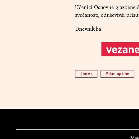
Učenici Osnovne glazbene 
svečanosti, oduševivši prisu
Dnevnik.ba
vezane 
#vitez
#dan općine
O n