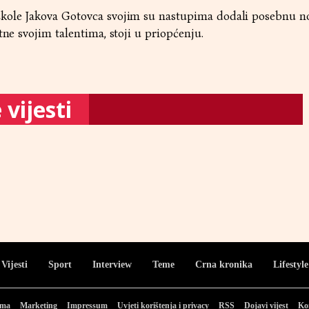
škole Jakova Gotovca svojim su nastupima dodali posebnu n
tne svojim talentima, stoji u priopćenju.
vijesti
Vijesti
Sport
Interview
Teme
Crna kronika
Lifestyle
ama
Marketing
Impressum
Uvjeti korištenja i privacy
RSS
Dojavi vijest
Ko