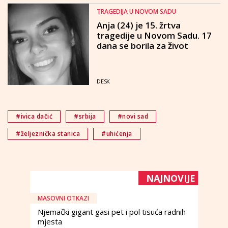
TRAGEDIJA U NOVOM SADU
Anja (24) je 15. žrtva
tragedije u Novom Sadu. 17
dana se borila za život
DESK
#ivica dačić
#srbija
#novi sad
#željeznička stanica
#uhićenja
NAJNOVIJE
MASOVNI OTKAZI
Njemački gigant gasi pet i pol tisuća radnih
mjesta