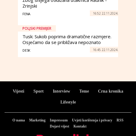
Zbog snijega otkazana utakmica Radnik -
Zrinjski
16:52 22.11.2024.
FENA
POLJSKI PREMIJER
Tusk: Sukob poprima dramatične razmjere.
Osjećamo da se približava nepoznato
16:45 22.11.2024.
DESK
Vijesti
Sport
Interview
Teme
Crna kronika
Lifestyle
O nama
Marketing
Impressum
Uvjeti korištenja i privacy
RSS
Dojavi vijest
Kontakt