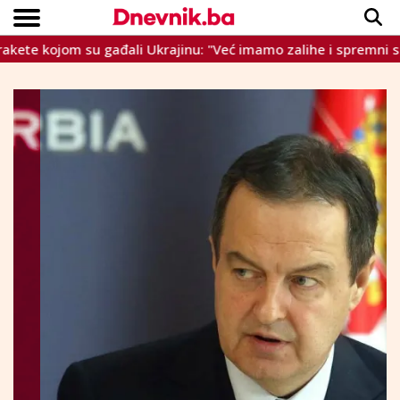
 kojom su gađali Ukrajinu: "Već imamo zalihe i spremni smo ih u
Copyright © Dnevnik.ba 2023.
CRNA KRONIKA
INTERVIEW
LIFESTYLE
VIJESTI
SPORT
TEME