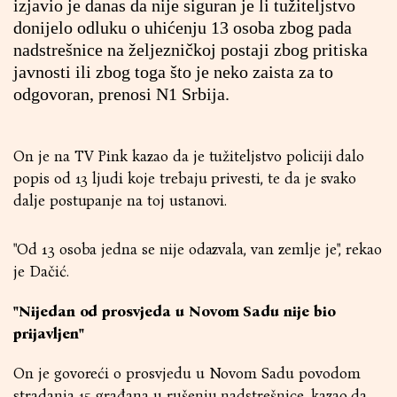
izjavio je danas da nije siguran je li tužiteljstvo
donijelo odluku o uhićenju 13 osoba zbog pada
nadstrešnice na željezničkoj postaji zbog pritiska
javnosti ili zbog toga što je neko zaista za to
odgovoran, prenosi
N1 Srbija
.
On je na TV Pink kazao da je tužiteljstvo policiji dalo
popis od 13 ljudi koje trebaju privesti, te da je svako
dalje postupanje na toj ustanovi.
"Od 13 osoba jedna se nije odazvala, van zemlje je", rekao
je Dačić.
"Nijedan od prosvjeda u Novom Sadu nije bio
prijavljen"
On je govoreći o prosvjedu u Novom Sadu povodom
stradanja 15 građana u rušenju nadstrešnice, kazao da