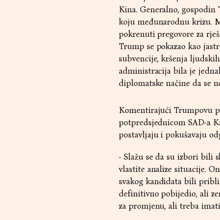
Kina. Generalno, gospodin T
koju međunarodnu krizu. Mož
pokrenuti pregovore za rješav
Trump se pokazao kao jastreb
subvencije, kršenja ljudsk
administracija bila je jedn
diplomatske načine da se no
Komentirajući Trumpovu po
potpredsjednicom SAD-a Kam
postavljaju i pokušavaju od
- Slažu se da su izbori bili
vlastite analize situacije. 
svakog kandidata bili pribl
definitivno pobijedio, ali 
za promjenu, ali treba imat