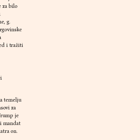
 za bilo
i
e, g.
trgovinske
a
 i tražiti
i
na temelju
sovi za
 Trump je
ti mandat
atra on.