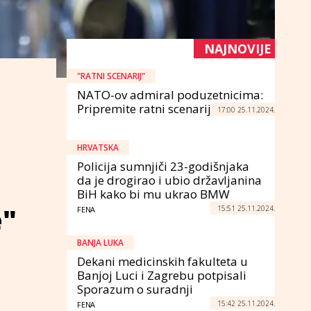
NAJNOVIJE
"RATNI SCENARIJ"
NATO-ov admiral poduzetnicima:
Pripremite ratni scenarij
17:00 25.11.2024.
HRVATSKA
Policija sumnjiči 23-godišnjaka
da je drogirao i ubio državljanina
BiH kako bi mu ukrao BMW
e"
15:51 25.11.2024.
FENA
BANJA LUKA
Dekani medicinskih fakulteta u
Banjoj Luci i Zagrebu potpisali
Sporazum o suradnji
15:42 25.11.2024.
FENA