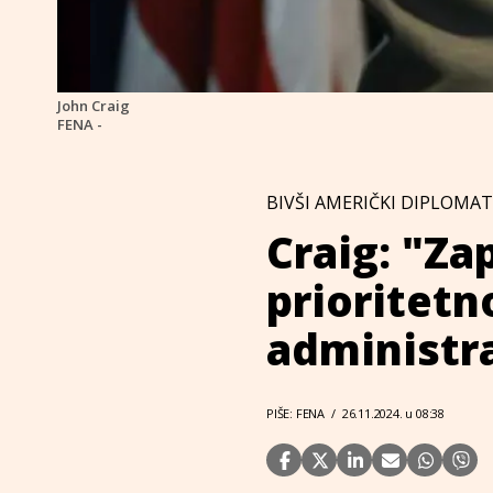
John Craig
FENA -
BIVŠI AMERIČKI DIPLOMAT
Craig: "Za
prioritetn
administra
PIŠE: FENA
/
26.11.2024. u 08:38