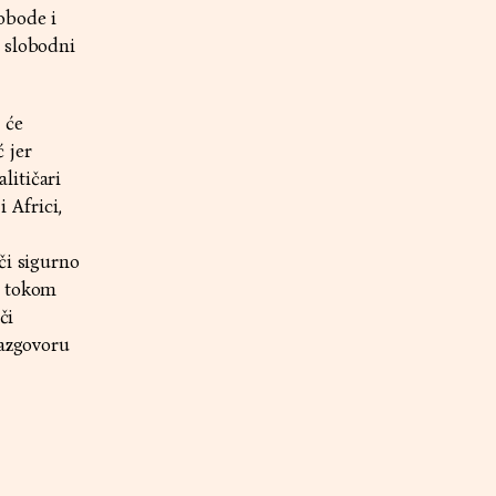
obode i
 slobodni
 će
 jer
litičari
i Africi,
či sigurno
i tokom
či
razgovoru