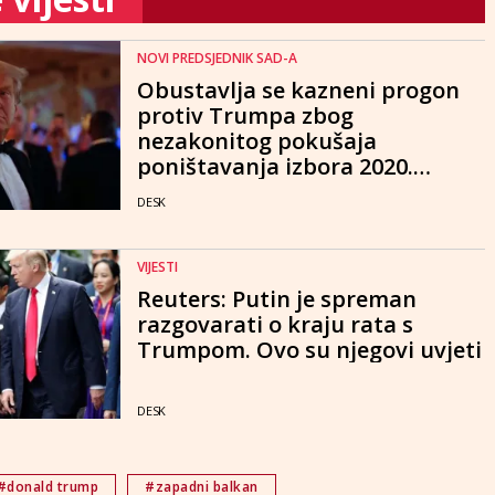
NOVI PREDSJEDNIK SAD-A
Obustavlja se kazneni progon
protiv Trumpa zbog
nezakonitog pokušaja
poništavanja izbora 2020.
godine
DESK
VIJESTI
Reuters: Putin je spreman
razgovarati o kraju rata s
Trumpom. Ovo su njegovi uvjeti
DESK
#donald trump
#zapadni balkan