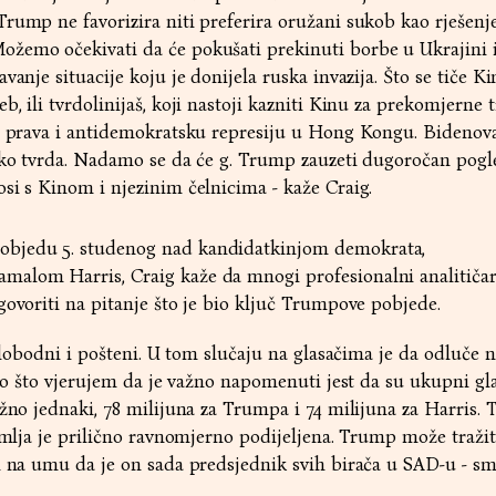
rump ne favorizira niti preferira oružani sukob kao rješenje
emo očekivati ​​da će pokušati prekinuti borbe u Ukrajini 
anje situacije koju je donijela ruska invazija. Što se tiče Kin
, ili tvrdolinijaš, koji nastoji kazniti Kinu za prekomjerne 
ih prava i antidemokratsku represiju u Hong Kongu. Bidenov
ako tvrda. Nadamo se da će g. Trump zauzeti dugoročan pogled
si s Kinom i njezinim čelnicima - kaže Craig.
bjedu 5. studenog nad kandidatkinjom demokrata,
alom Harris, Craig kaže da mnogi profesionalni analitičar
govoriti na pitanje što je bio ključ Trumpove pobjede.
 slobodni i pošteni. U tom slučaju na glasačima je da odluče 
Ono što vjerujem da je važno napomenuti jest da su ukupni gla
ižno jednaki, 78 milijuna za Trumpa i 74 milijuna za Harris.
zemlja je prilično ravnomjerno podijeljena. Trump može traži
i na umu da je on sada predsjednik svih birača u SAD-u - sm