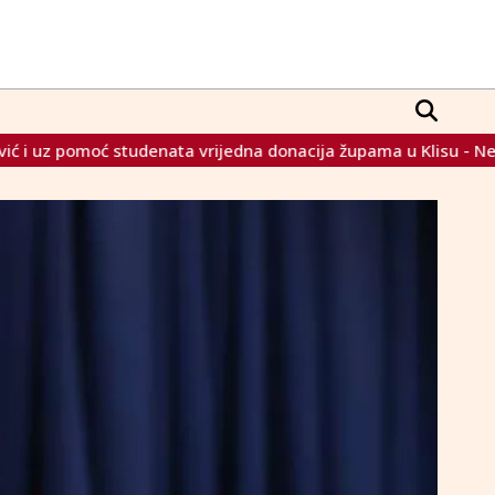
a donacija župama u Klisu - Neretvici
Trump po dolasku na