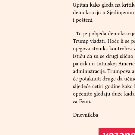
Upitan kako gleda na kriti
demokraciju u Sjedinjenim D
i pošteni.
- To je pobjeda demokracije
Trump vladati. Hoće li se p
njegova stranka kontrolira 
ističu da su se drugi slično 
pa čak i u Latinskoj Ameri
administracije. Trumpova ad
će potaknuti druge da učin
sljedeće četiri godine kako 
općenito gledaju duže kada 
za Fenu.
Dnevnik.ba
vezane 