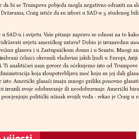
ke da bi se Trumpova pobjeda mogla negativno odraziti na sl
ržavama, Craig ističe da su izbori u SAD-u 5. studenog bili
 u SAD-u i svijetu. Vaše pitanje zapravo se odnosi na to kako
ridržavati uvjeta američkog ustava? Dobio je izvanrednu moć
većinu glasova i u Zastupničkom domu i u Senatu. Mnogi ana
izabrani čelnici okrenuli vladavini jakih ljudi u Europi, Aziji 
ci. Ti analitičari nam govore da očekujemo isto od Trumpove
ministracija koja zloupotrebljava moć koju su joj dali glasa
e isto. Američki glasači imaju mnogo prilika ponovno glasat
bi izrazili svoje odobravanje ili neodobravanje. Američki bira
procjenjuju politički učinak svojih vođa - rekao je Craig u 
vijesti