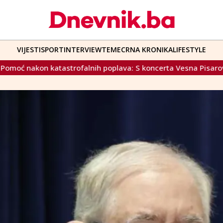
VIJESTI
SPORT
INTERVIEW
TEME
CRNA KRONIKA
LIFESTYLE
ava: S koncerta Vesna Pisarović i uz pomoć studenata vrijedn