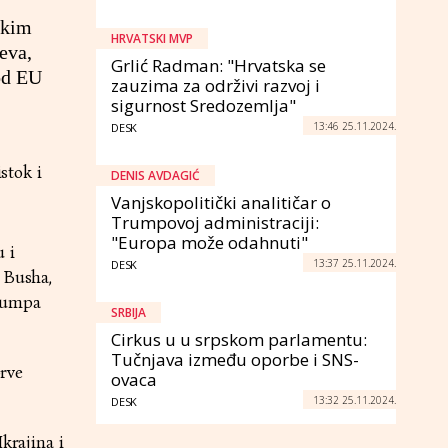
skim
HRVATSKI MVP
jeva,
Grlić Radman: "Hrvatska se
 od EU
zauzima za održivi razvoj i
sigurnost Sredozemlja"
13:46 25.11.2024.
DESK
stok i
DENIS AVDAGIĆ
Vanjskopolitički analitičar o
Trumpovoj administraciji:
"Europa može odahnuti"
 i
13:37 25.11.2024.
DESK
 Busha,
Trumpa
SRBIJA
Cirkus u u srpskom parlamentu:
Tučnjava između oporbe i SNS-
prve
ovaca
13:32 25.11.2024.
DESK
krajina i