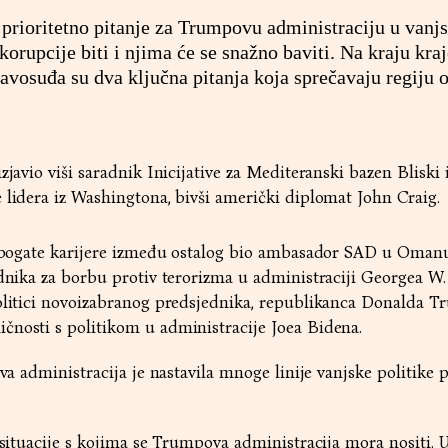
 prioritetno pitanje za Trumpovu administraciju u vanj
korupcije biti i njima će se snažno baviti. Na kraju kra
ravosuđa su dva ključna pitanja koja sprečavaju regiju
zjavio viši saradnik Inicijative za Mediteranski bazen Bliski i
 lidera iz Washingtona, bivši američki diplomat John Craig.
je bogate karijere između ostalog bio ambasador SAD u Omanu
ednika za borbu protiv terorizma u administraciji Georgea W.
olitici novoizabranog predsjednika, republikanca Donalda 
ičnosti s politikom u administracije Joea Bidena.
ova administracija je nastavila mnoge linije vanjske politike 
 situacije s kojima se Trumpova administracija mora nositi. U