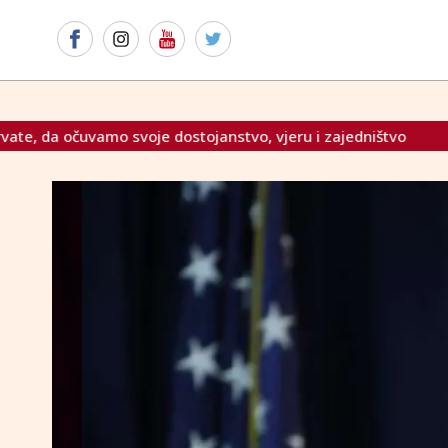
anstvo, vjeru i zajedništvo
Pomoć nakon katastrofalnih popl