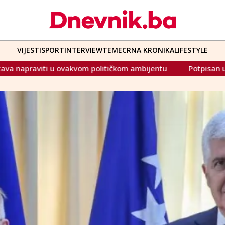
VIJESTI
SPORT
INTERVIEW
TEME
CRNA KRONIKA
LIFESTYLE
političkom ambijentu
Potpisan ugovor o realiziranju dodj