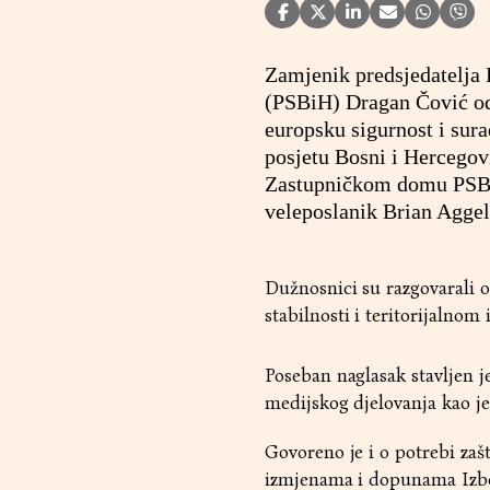
Zamjenik predsjedatelja
(PSBiH) Dragan Čović odr
europsku sigurnost i sur
posjetu Bosni i Hercegovi
Zastupničkom domu PSBiH
veleposlanik Brian Aggel
Dužnosnici su razgovarali 
stabilnosti i teritorijalnom 
Poseban naglasak stavljen j
medijskog djelovanja kao je
Govoreno je i o potrebi zaš
izmjenama i dopunama Izb