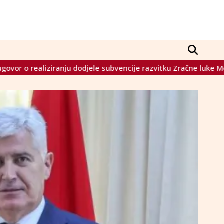
ele subvencije razvitku Zračne luke Mostar
Essen u žarišt