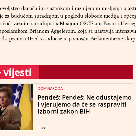
dovoljstvo današnjim sastankom i razmjenom mišljenja o ak
anje za budućom suradnjom u pogledu slobode medija i općeg
tičući važnim suradnju i s Misijom OSCE-a u Bosni i Herceg
leposlanikom Brianom Aggelerom, koja se nastavlja intenzivir
reda, prenosi Ured za odnose s javnošću Parlamentarne skup
vijesti
DOM NARODA
Pendeš: Pendeš: Ne odustajemo
i vjerujemo da će se raspraviti
Izborni zakon BiH
FENA