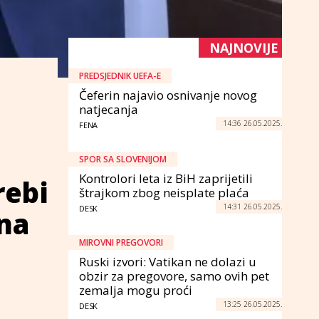
NAJNOVIJE
PREDSJEDNIK UEFA-E
Čeferin najavio osnivanje novog
natjecanja
14:36 26.05.2025.
FENA
SPOR SA SLOVENIJOM
Kontrolori leta iz BiH zaprijetili
rebi
štrajkom zbog neisplate plaća
14:31 26.05.2025.
DESK
 na
MIROVNI PREGOVORI
Ruski izvori: Vatikan ne dolazi u
obzir za pregovore, samo ovih pet
zemalja mogu proći
13:25 26.05.2025.
DESK