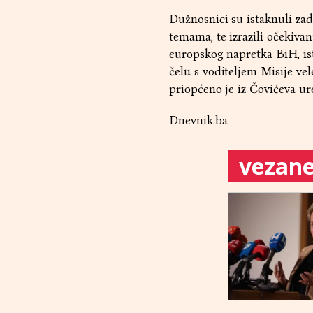
Dužnosnici su istaknuli za
temama, te izrazili očekiv
europskog napretka BiH, is
čelu s voditeljem Misije ve
priopćeno je iz Čovićeva u
Dnevnik.ba
vezane 