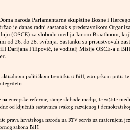
 Doma naroda Parlamentarne skupštine Bosne i Herceg
žao je danas radni sastanak s predstavnikom Organiza
adnju (OSCE) za slobodu medija Janom Braathuom, koji
ni od 26. do 28. svibnja. Sastanku su prisustvovali zas
 Darijana Filipović, te voditelj Misije OSCE-a u Bi
er.
o aktualnom političkom trenutku u BiH, europskom putu, te
integritetu.
e na europske reforme, stanje slobode medija, te zaštite medi
dne od ključnih sastavnica svakog razvijenog i demokratskog
tite prava hrvatskoga naroda na RTV servis na maternjem jezi
ornog zakona BiH.