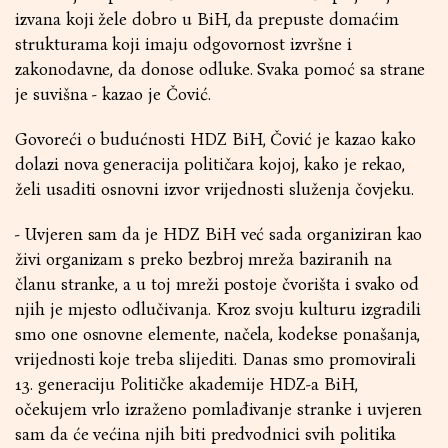
izvana koji žele dobro u BiH, da prepuste domaćim
strukturama koji imaju odgovornost izvršne i
zakonodavne, da donose odluke. Svaka pomoć sa strane
je suvišna - kazao je Čović.
Govoreći o budućnosti HDZ BiH, Čović je kazao kako
dolazi nova generacija političara kojoj, kako je rekao,
želi usaditi osnovni izvor vrijednosti služenja čovjeku.
- Uvjeren sam da je HDZ BiH već sada organiziran kao
živi organizam s preko bezbroj mreža baziranih na
članu stranke, a u toj mreži postoje čvorišta i svako od
njih je mjesto odlučivanja. Kroz svoju kulturu izgradili
smo one osnovne elemente, načela, kodekse ponašanja,
vrijednosti koje treba slijediti. Danas smo promovirali
13. generaciju Političke akademije HDZ-a BiH,
očekujem vrlo izraženo pomlađivanje stranke i uvjeren
sam da će većina njih biti predvodnici svih politika