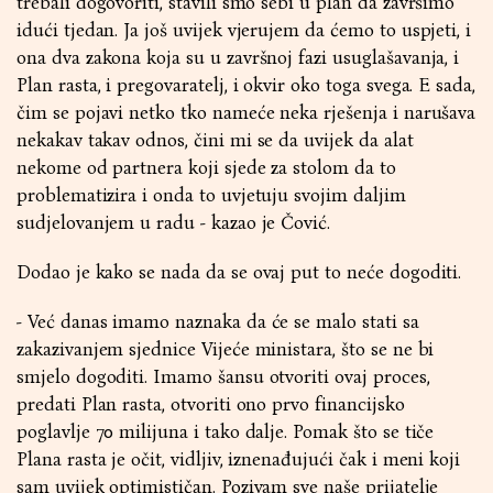
trebali dogovoriti, stavili smo sebi u plan da završimo
idući tjedan. Ja još uvijek vjerujem da ćemo to uspjeti, i
ona dva zakona koja su u završnoj fazi usuglašavanja, i
Plan rasta, i pregovaratelj, i okvir oko toga svega. E sada,
čim se pojavi netko tko nameće neka rješenja i narušava
nekakav takav odnos, čini mi se da uvijek da alat
nekome od partnera koji sjede za stolom da to
problematizira i onda to uvjetuju svojim daljim
sudjelovanjem u radu - kazao je Čović.
Dodao je kako se nada da se ovaj put to neće dogoditi.
- Već danas imamo naznaka da će se malo stati sa
zakazivanjem sjednice Vijeće ministara, što se ne bi
smjelo dogoditi. Imamo šansu otvoriti ovaj proces,
predati Plan rasta, otvoriti ono prvo financijsko
poglavlje 70 milijuna i tako dalje. Pomak što se tiče
Plana rasta je očit, vidljiv, iznenađujući čak i meni koji
sam uvijek optimističan. Pozivam sve naše prijatelje