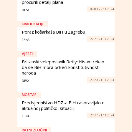
procurili detalji plana
09:03 22.11.2024.
DESK
KVALIFIKACIJE
Poraz košarkaša BiH u Zagrebu
22:27 21.11.2024.
FENA
VIJESTI
Britanski veleposlanik Reilly: Nisam rekao
da se BiH mora odreći konstitutivnosti
naroda
20:20 21.11.2024.
DESK
MOSTAR
Predsjedništvo HDZ-a BiH raspravljalo o
aktualnoj političkoj situaciji
20:17 21.11.2024.
FENA
RATNI ZLOČINI