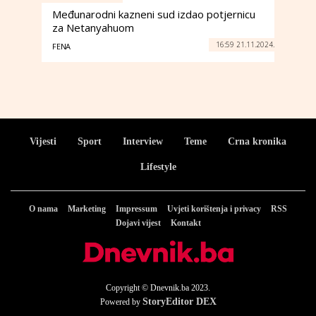
Međunarodni kazneni sud izdao potjernicu
za Netanyahuom
16:59 21.11.2024.
FENA
Vijesti
Sport
Interview
Teme
Crna kronika
Lifestyle
O nama
Marketing
Impressum
Uvjeti korištenja i privacy
RSS
Dojavi vijest
Kontakt
Copyright © Dnevnik.ba 2023.
StoryEditor DEX
Powered by