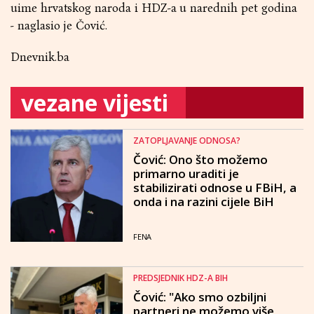
uime hrvatskog naroda i HDZ-a u narednih pet godina
- naglasio je Čović.
Dnevnik.ba
vezane vijesti
ZATOPLJAVANJE ODNOSA?
Čović: Ono što možemo
primarno uraditi je
stabilizirati odnose u FBiH, a
onda i na razini cijele BiH
FENA
PREDSJEDNIK HDZ-A BIH
Čović: "Ako smo ozbiljni
partneri ne možemo više