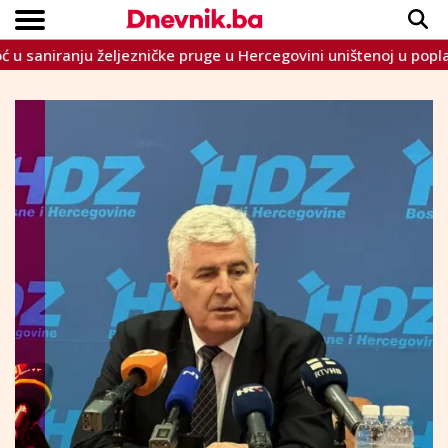
anju željezničke pruge u Hercegovini uništenoj u poplavama
Copyright © Dnevnik.ba 2023.
CRNA KRONIKA
INTERVIEW
LIFESTYLE
VIJESTI
SPORT
TEME