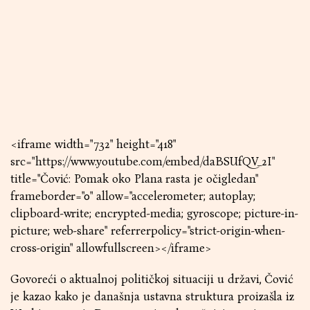
<iframe width="732" height="418"
src="https://www.youtube.com/embed/daBSUfQV_2I"
title="Čović: Pomak oko Plana rasta je očigledan"
frameborder="0" allow="accelerometer; autoplay;
clipboard-write; encrypted-media; gyroscope; picture-in-
picture; web-share" referrerpolicy="strict-origin-when-
cross-origin" allowfullscreen></iframe>
Govoreći o aktualnoj političkoj situaciji u državi, Čović
je kazao kako je današnja ustavna struktura proizašla iz