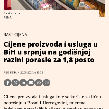
Rast cijena
FENA -
RAST CIJENA
Cijene proizvoda i usluga u
BiH u srpnju na godišnjoj
razini porasle za 1,8 posto
PIŠE: FENA
/
27.08.2024. u 13:06
Cijene proizvoda i usluga koje se koriste za ličnu
potrošnju u Bosni i Hercegovini, mjerene
indeksom potrošačkih cijena, u srpnju u odnosu na