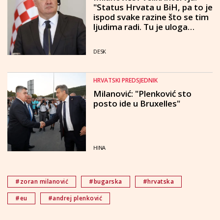
"Status Hrvata u BiH, pa to je
ispod svake razine što se tim
ljudima radi. Tu je uloga
Plenkovića kukavička"
DESK
HRVATSKI PREDSJEDNIK
Milanović: "Plenković sto
posto ide u Bruxelles"
HINA
#zoran milanović
#bugarska
#hrvatska
#eu
#andrej plenković