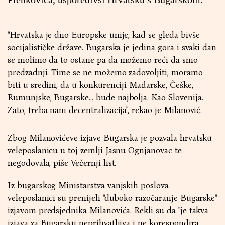
"Hrvatska je dno Europske unije, kad se gleda bivše
socijalističke države. Bugarska je jedina gora i svaki dan
se molimo da to ostane pa da možemo reći da smo
predzadnji. Time se ne možemo zadovoljiti, moramo
biti u sredini, da u konkurenciji Mađarske, Češke,
Rumunjske, Bugarske… bude najbolja. Kao Slovenija.
Zato, treba nam decentralizacija", rekao je Milanović.
Zbog Milanovićeve izjave Bugarska je pozvala hrvatsku
veleposlanicu u toj zemlji Jasnu Ognjanovac te
negodovala, piše Večernji list.
Iz bugarskog Ministarstva vanjskih poslova
veleposlanici su prenijeli "duboko razočaranje Bugarske"
izjavom predsjednika Milanovića. Rekli su da "je takva
izjava za Bugarsku neprihvatljiva i ne korespondira